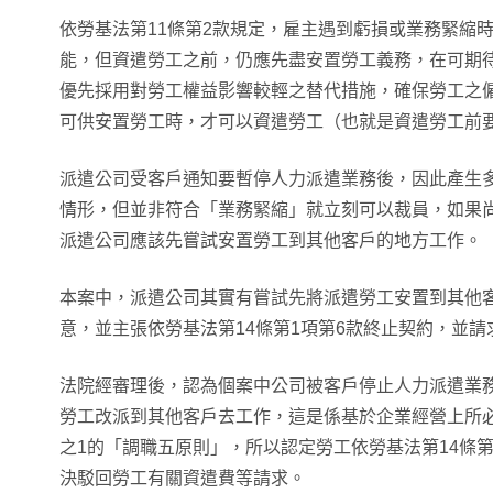
依勞基法第11條第2款規定，雇主遇到虧損或業務緊縮
能，但資遣勞工之前，仍應先盡安置勞工義務，在可期
優先採用對勞工權益影響較輕之替代措施，確保勞工之
可供安置勞工時，才可以資遣勞工（也就是資遣勞工前
派遣公司受客戶通知要暫停人力派遣業務後，因此產生
情形，但並非符合「業務緊縮」就立刻可以裁員，如果
派遣公司應該先嘗試安置勞工到其他客戶的地方工作。
本案中，派遣公司其實有嘗試先將派遣勞工安置到其他
意，並主張依勞基法第14條第1項第6款終止契約，並請
法院經審理後，認為個案中公司被客戶停止人力派遣業
勞工改派到其他客戶去工作，這是係基於企業經營上所必
之1的「調職五原則」，所以認定勞工依勞基法第14條第
決駁回勞工有關資遣費等請求。