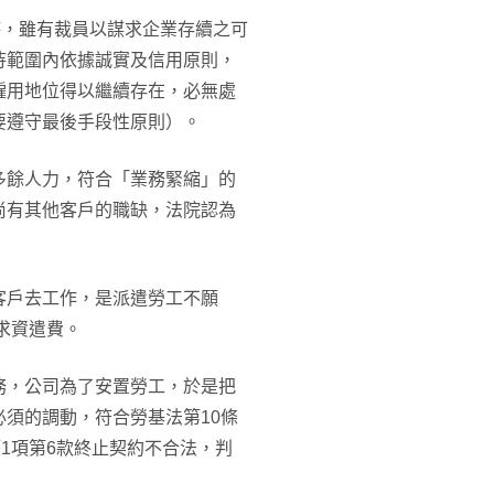
時，雖有裁員以謀求企業存續之可
待範圍內依據誠實及信用原則，
僱用地位得以繼續存在，必無處
要遵守最後手段性原則）。
多餘人力，符合「業務緊縮」的
尚有其他客戶的職缺，法院認為
客戶去工作，是派遣勞工不願
求資遣費。
務，公司為了安置勞工，於是把
須的調動，符合勞基法第10條
1項第6款終止契約不合法，判