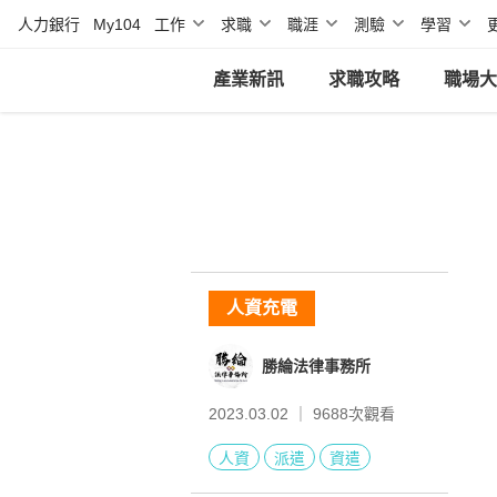
人力銀行
My104
工作
求職
職涯
測驗
學習
產業新訊
求職攻略
職場大
人資充電
勝綸法律事務所
2023.03.02 ｜
9688
次觀看
人資
派遣
資遣