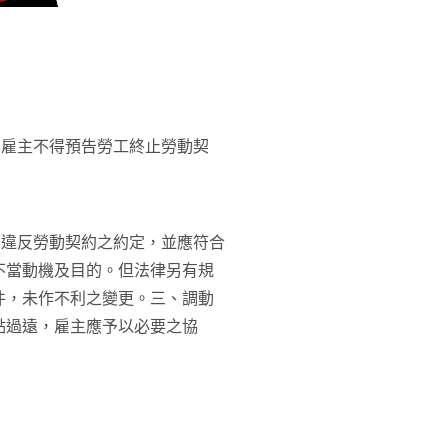
，雇主不得預告勞工終止勞動契
得違反勞動契約之約定，並應符合
不當動機及目的。但法律另有規
件，未作不利之變更。三、調動
點過遠，雇主應予以必要之協