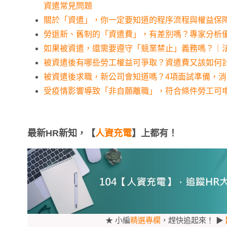
資遣常見問題
關於「資遣」，你一定要知道的程序流程與權益保
勞退新、舊制的「資遣費」，有差別嗎？專家分析
如果被資遣，還需要遵守「競業禁止」義務嗎？｜
被資遣後有哪些勞工權益可爭取？資遣費又該如何
被資遣後求職，新公司會知道嗎？4項面試準備，
受疫情影響導致「非自願離職」，符合條件勞工可
最新HR新知，【
人資充電
】上都有！
★ 小編
精選專欄
，趕快追起來！ ▶