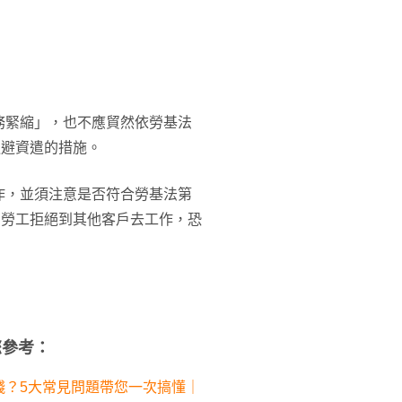
務緊縮」，也不應貿然依勞基法
迴避資遣的措施。
作，並須注意是否符合勞基法第
，勞工拒絕到其他客戶去工作，恐
您參考：
錢？5大常見問題帶您一次搞懂｜