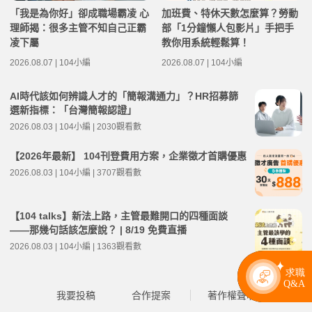
「我是為你好」卻成職場霸凌 心
加班費、特休天數怎麼算？勞動
理師揭：很多主管不知自己正霸
部「1分鐘懶人包影片」手把手
凌下屬
教你用系統輕鬆算！
2026.08.07 | 104小編
2026.08.07 | 104小編
AI時代該如何辨識人才的「簡報溝通力」？HR招募篩
選新指標：「台灣簡報認證」
2026.08.03 | 104小編 | 2030觀看數
【2026年最新】 104刊登費用方案，企業徵才首購優惠
2026.08.03 | 104小編 | 3707觀看數
【104 talks】新法上路，主管最難開口的四種面談
——那幾句話該怎麼說？ | 8/19 免費直播
2026.08.03 | 104小編 | 1363觀看數
我要投稿
合作提案
著作權聲明