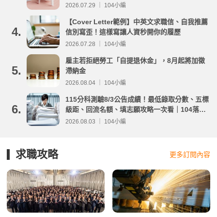
2026.07.29 ｜ 104小編
【Cover Letter範例】中英文求職信、自我推薦
4.
信別寫歪！這樣寫讓人資秒開你的履歷
2026.07.28 ｜ 104小編
雇主若拒絕勞工「自提退休金」，8月起將加徵
5.
滯納金
2026.08.04 ｜ 104小編
115分科測驗8/3公告成績！最低錄取分數、五標
6.
級距、回流名額、填志願攻略一次看｜104落點
分析
2026.08.03 ｜ 104小編
求職攻略
更多訂閱內容