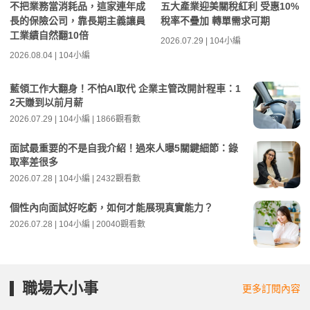
不把業務當消耗品，這家連年成
五大產業迎美關稅紅利 受惠10%
長的保險公司，靠長期主義讓員
稅率不疊加 轉單需求可期
工業績自然翻10倍
2026.07.29 | 104小編
2026.08.04 | 104小編
藍領工作大翻身！不怕AI取代 企業主管改開計程車：1
2天賺到以前月薪
2026.07.29 | 104小編 | 1866觀看數
面試最重要的不是自我介紹！過來人曝5關鍵細節：錄
取率差很多
2026.07.28 | 104小編 | 2432觀看數
個性內向面試好吃虧，如何才能展現真實能力？
2026.07.28 | 104小編 | 20040觀看數
職場大小事
更多訂閱內容