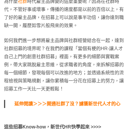
為什麼
社群
時代雇主品牌變的這麼重要呢？因為在社群時
代，不管好事或壞事，傳播的速度都是以前的百倍以上，有
了好的雇主品牌，在招募上可以說是事半功倍，讓你達到職
缺一開，履歷如雪片般飛來的效果。
如何我們進一步想將雇主品牌與社群經營結合在一起，達到
社群招募的境界呢？在我們的課程「當個有梗的HR-讓人才
自己上門的創意社群招募」裡面，有更多的細節與實戰案
例，帶大家跳脫雇主思維，從求職者的角度，來拆解招募的
每一個細節，發現每個可以改進的地方；並透過系統性的流
程檢視與策略規劃，讓你累積每一分花在招募上的努力，讓
招募工作一天比一天更輕鬆！
延伸閱讀＞＞＞開通社群了沒？擄獲新世代人才的心
這些
招募
Know-how
，新世代HR快學起來 >>>>