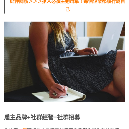
延伸閱讀＞＞＞
搶人必須主動出擊！每個企業都該行銷自
己
雇主品牌+社群經營=社群招募