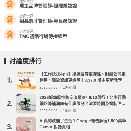
證照資訊
雇主品牌管理師-經理級認證
證照資訊
招募選才管理師-專員級認證
證照資訊
TMC初階行銷傳播認證
討論度排行
【工作快找App】捷運搜尋更彈性、封鎖公司更
1.
夠用、職缺資訊更透明｜3.37.0 版本更新教學
2026.08.03 ｜ 104小編
2026城鎮韌性防空演習8/7-8/13舉行！北中行動
2.
網路降速演練有什麼限制？演習時間及管制注意
事項整理
2026.08.03 ｜ 104小編
AI真的改變了生活？Google報告解密1,500萬筆
3.
Gemini對話真相！