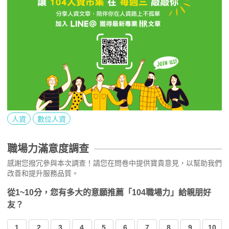
人資
數位人資
職場力滿意度調查
感謝您撥冗參與本次調查！請您在問卷中提供寶貴意見，以幫助我們
改善和提升服務品質。
從1~10分，您有多大的意願推薦「104職場力」給親朋好
友？
1
2
3
4
5
6
7
8
9
10