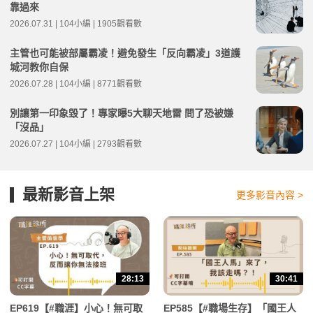
靠過來
2026.07.31 | 104小編 | 1905觀看數
主管也可能被部屬霸凌！避免發生「反向霸凌」3道護
城河教你自保
2026.07.28 | 104小編 | 8771觀看數
別讓第一印象毀了！專家曝5大聊天地雷 問了恐被嫌
「沒品」
2026.07.27 | 104小編 | 2793觀看數
最新影音上架
更多影音內容 >
28:13
30:41
EP619【#職涯】小心！無可取
EP585【#職場生存】「國王人