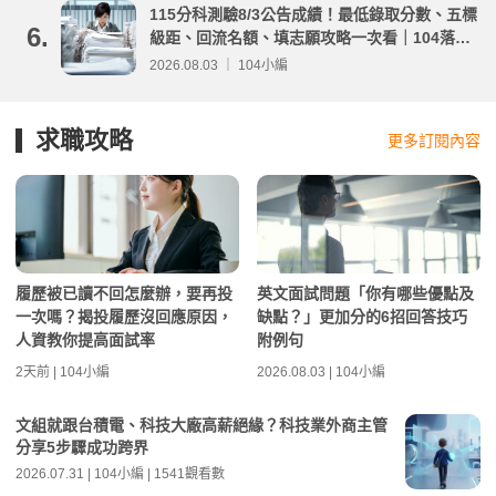
115分科測驗8/3公告成績！最低錄取分數、五標
6.
級距、回流名額、填志願攻略一次看｜104落點
分析
2026.08.03 ｜ 104小編
求職攻略
更多訂閱內容
履歷被已讀不回怎麼辦，要再投
英文面試問題「你有哪些優點及
一次嗎？揭投履歷沒回應原因，
缺點？」更加分的6招回答技巧
人資教你提高面試率
附例句
2天前 | 104小編
2026.08.03 | 104小編
文組就跟台積電、科技大廠高薪絕緣？科技業外商主管
分享5步驟成功跨界
2026.07.31 | 104小編 | 1541觀看數