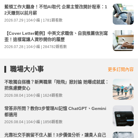
藍領工作大翻身！不怕AI取代 企業主管改開計程車：1
2天賺到以前月薪
2026.07.29 | 104小編 | 1781觀看數
【Cover Letter範例】中英文求職信、自我推薦信別寫
歪！這樣寫讓人資秒開你的履歷
2026.07.28 | 104小編 | 284782觀看數
職場大小事
更多訂閱內容
不敢獨自搭機？新興職業「陪飛」掀討論 她曝成就感：
把焦慮變安心
2026.08.04 | 104小編 | 1624觀看數
常答非所問？教你3步管理AI記憶 ChatGPT、Gemini
都適用
2026.08.04 | 104小編 | 1856觀看數
光靠社交手腕留不住人脈！3步價值分析，讓貴人自己