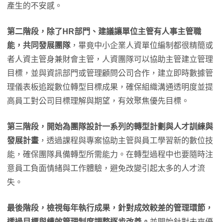
產生的不安感。
第二階段，除了HR部門、建議讓單位主管有人事主管職
能，共同發展團隊
，畢竟中小企業人資單位編制都很精簡或
者人資主管身兼財會主管，人資團隊可以協助主管建立管理
目標，並與資訊部門或管理顧問公司合作，建立即時數據管
理儀表板追蹤數位轉型目標成果，確保組織溝通透明度並提
高員工對公司目標理解與期望，有效聚焦優先目標。
第三階段，開始為團隊設計一系列的轉型計劃與人才訓練與
發展計畫
，透過課程與專案協助主管與員工學習新的數位技
能，確保團隊具備轉型所需能力。在轉型過程中也要隨時注
意員工負面情緒與工作體驗，避免改變引起太多的人才流
失。
最後階段，檢視每年執行成果，針對成效較差的管理環節，
透過目標與績效管理制度調整逐步改善。
並開始針對未來優