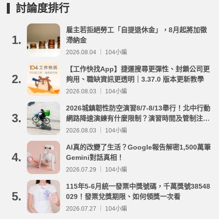
討論度排行
雇主若拒絕勞工「自提退休金」，8月起將加徵
1.
滯納金
2026.08.04 ｜ 104小編
【工作快找App】捷運搜尋更彈性、封鎖公司更
2.
夠用、職缺資訊更透明｜3.37.0 版本更新教學
2026.08.03 ｜ 104小編
2026城鎮韌性防空演習8/7-8/13舉行！北中行動
3.
網路降速演練有什麼限制？演習時間及管制注意
事項整理
2026.08.03 ｜ 104小編
AI真的改變了生活？Google報告解密1,500萬筆
4.
Gemini對話真相！
2026.07.29 ｜ 104小編
115年5-6月統一發票中獎號碼，千萬獎號38548
5.
029！發票兌獎期限、如何領獎一次看
2026.07.27 ｜ 104小編