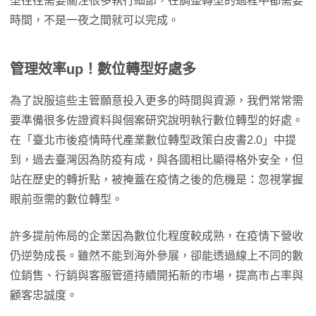
型往往需要關注很多執行細節，在調整轉型的過程中都需要
時間，不是一夜之間就可以完成。
管理效率
up
！
數位轉型好處多
為了說服這些主管願意投入更多的時間與資源，我們常常需
要準備很多佐證資料與個案研究說明執行數位轉型的好處。
在「臺北市後疫情時代產業數位轉型政策白皮書2.0」中提
到，過去臺灣因為防疫有成，與各國相比顯得格外安全，但
站在歷史的轉折點，被掩蓋在疫情之後的危機是：忽視掌握
眼前亟需的數位轉型。
許多提前佈局的企業因為數位化程度較成熟，在疫情下營收
仍逆勢成長。雖然不能到海外參展，卻能透過線上不同的數
位銷售、行銷與客服管道持續開拓新的市場，提高市占率與
顧客忠誠度。