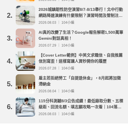
2026城鎮韌性防空演習8/7-8/13舉行！北中行動
2.
網路降速演練有什麼限制？演習時間及管制注意
事項整理
2026.08.03 ｜ 104小編
AI真的改變了生活？Google報告解密1,500萬筆
3.
Gemini對話真相！
2026.07.29 ｜ 104小編
【Cover Letter範例】中英文求職信、自我推薦
4.
信別寫歪！這樣寫讓人資秒開你的履歷
2026.07.28 ｜ 104小編
雇主若拒絕勞工「自提退休金」，8月起將加徵
5.
滯納金
2026.08.04 ｜ 104小編
115分科測驗8/3公告成績！最低錄取分數、五標
6.
級距、回流名額、填志願攻略一次看｜104落點
分析
2026.08.03 ｜ 104小編