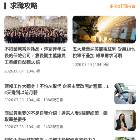
求職攻略
更多訂閱內容
不把業務當消耗品，這家連年成
五大產業迎美關稅紅利 受惠10%
長的保險公司，靠長期主義讓員
稅率不疊加 轉單需求可期
工業績自然翻10倍
2026.07.29 | 104小編
2026.08.04 | 104小編
藍領工作大翻身！不怕AI取代 企業主管改開計程車：1
2天賺到以前月薪
2026.07.29 | 104小編 | 1866觀看數
面試最重要的不是自我介紹！過來人曝5關鍵細節：錄
取率差很多
2026.07.28 | 104小編 | 2432觀看數