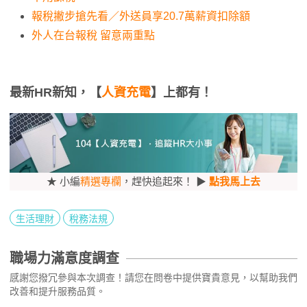
報稅撇步搶先看／外送員享20.7萬薪資扣除額
外人在台報稅 留意兩重點
最新HR新知，【
人資充電
】上都有！
★ 小編
精選專欄
，趕快追起來！ ▶
點我馬上去
生活理財
稅務法規
職場力滿意度調查
感謝您撥冗參與本次調查！請您在問卷中提供寶貴意見，以幫助我們
改善和提升服務品質。