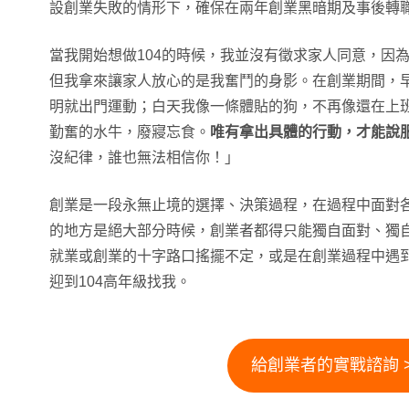
設創業失敗的情形下，確保在兩年創業黑暗期及事後轉
當我開始想做104的時候，我並沒有徵求家人同意，因
但我拿來讓家人放心的是我奮鬥的身影。在創業期間，
明就出門運動；白天我像一條體貼的狗，不再像還在上
勤奮的水牛，廢寢忘食。
唯有拿出具體的行動，才能說
沒紀律，誰也無法相信你！」
創業是一段永無止境的選擇、決策過程，在過程中面對
的地方是絕大部分時候，創業者都得只能獨自面對、獨
就業或創業的十字路口搖擺不定，或是在創業過程中遇
迎到104高年級找我。
給創業者的實戰諮詢 