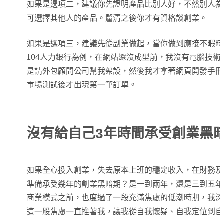
如果是選項二，建議你先證明產品比別人好，不然別人
可選擇其他人的產品。釐清之後你才有資格談創業。
如果是選項三，建議先從副業做起，當你做到應接不暇
104人力銀行為例，在網站還沒成型前，我沒有電腦技術
是請外包顧問公司幫我架設，然後我才拿著網頁開發手冊
市場測試後才出現第一筆訂單。
沒有給自己3年時間承受創業黑
如果全心投入創業，失去原本上班的穩定收入，在財務
準備承受幾年的創業黑暗期？是一到兩年，還是三到五年
商業模式之前，也度過了一段充滿焦慮的低潮時期，我
這一股焦慮一直推著我，讓我從自我懷疑、自我定位到