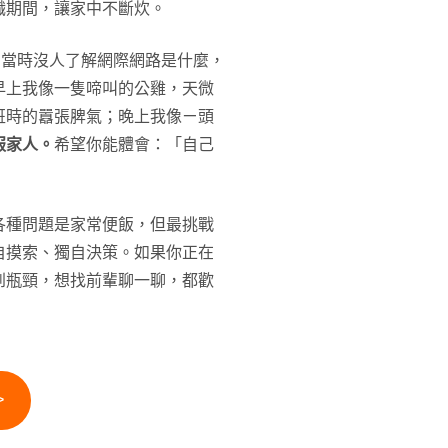
職期間，讓家中不斷炊。
為當時沒人了解網際網路是什麼，
早上我像一隻啼叫的公雞，天微
班時的囂張脾氣；晚上我像ㄧ頭
服家人。
希望你能體會：「自己
各種問題是家常便飯，但最挑戰
自摸索、獨自決策。如果你正在
到瓶頸，想找前輩聊一聊，都歡
>