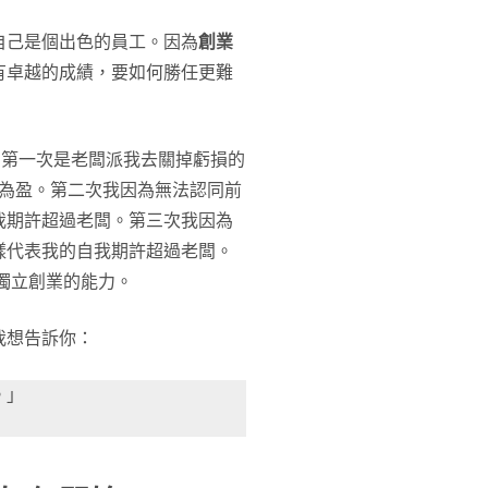
自己是個出色的員工。因為
創業
有卓越的成績，要如何勝任更難
。第一次是老闆派我去關掉虧損的
虧為盈。第二次我因為無法認同前
我期許超過老闆。第三次我因為
樣代表我的自我期許超過老闆。
獨立創業的能力。
我想告訴你：
。」