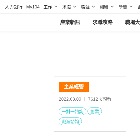
人力銀行
My104
工作
求職
職涯
測驗
學習
產業新訊
求職攻略
職場大
企業經營
2022.03.09 ｜
7612
次觀看
一對一諮詢
創業
職涯諮詢