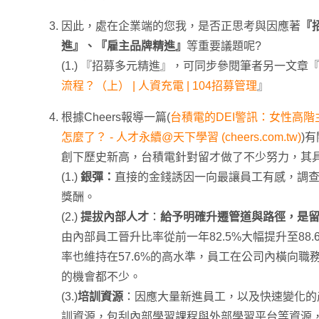
因此，處在企業端的您我，是否正思考與因應著
『
進』、『雇主品牌精進』
等重要議題呢?
(1.) 『招募多元精進』，可同步參閱筆者另一文章
流程？（上） | 人資充電 | 104招募管理
』
根據Cheers報導一篇(
台積電的DEI警訊：女性高
怎麼了？ - 人才永續@天下學習 (cheers.com.tw)
)
創下歷史新高，台積電針對留才做了不少努力，其
(1.)
銀彈：
直接的金錢誘因一向最讓員工有感，調查
獎酬。
(2.)
提拔內部人才
：
給予明確升遷管道與路徑，是
由內部員工晉升比率從前一年82.5%大幅提升至88
率也維持在57.6%的高水準，員工在公司內橫向職
的機會都不少。
(3.)
培訓資源
：因應大量新進員工，以及快速變化的
訓資源，包刮內部學習課程與外部學習平台等資源，