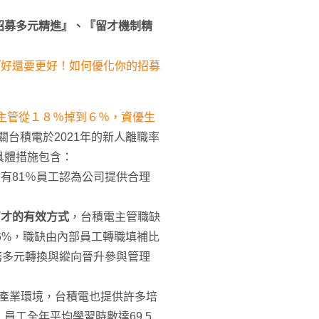
招募多元精進』、『留才機制精
『
好還要更好！如何優化你的招募
階主管從１８％掉到６％，資優生
有關台積電於2021年的新人離職率
具體措施包含：
有81％員工認為公司提供合理
留才的有效方式
，台積電主管職缺
.6%，職缺由內部員工轉職填補比
務多元轉換與縱向晉升參與管理
產業環境，台積電也提供許多培
員工全年平均學習時數達69.5