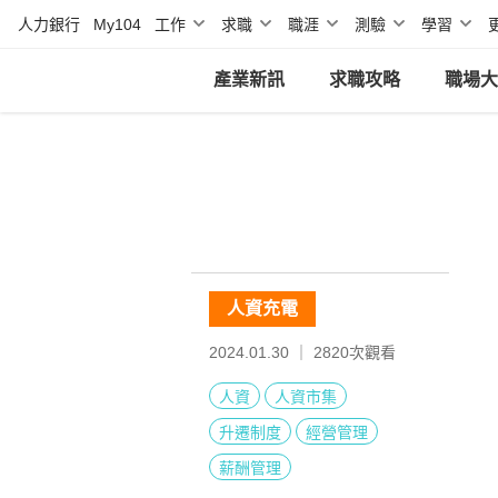
人力銀行
My104
工作
求職
職涯
測驗
學習
產業新訊
求職攻略
職場大
人資充電
2024.01.30 ｜
2820
次觀看
人資
人資市集
升遷制度
經營管理
薪酬管理