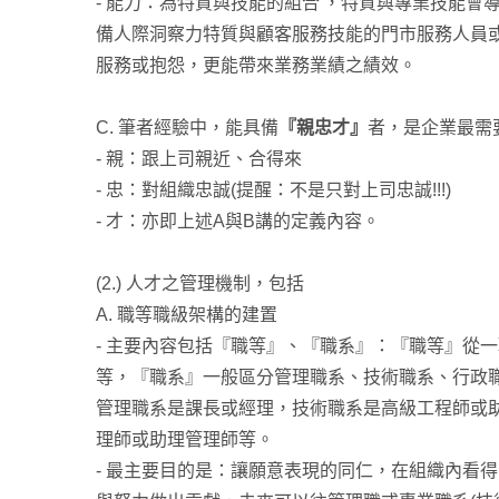
- 能力：為特質與技能的組合 ，特質與專業技能會
備人際洞察力特質與顧客服務技能的門市服務人員
服務或抱怨，更能帶來業務業績之績效。
C. 筆者經驗中，能具備
『親忠才』
者，是企業最需
- 親：跟上司親近、合得來
- 忠：對組織忠誠(提醒：不是只對上司忠誠!!!)
- 才：亦即上述A與B講的定義內容。
(2.) 人才之管理機制，包括
A. 職等職級架構的建置
- 主要內容包括『職等』、『職系』：『職等』從
等，『職系』一般區分管理職系、技術職系、行政
管理職系是課長或經理，技術職系是高級工程師或
理師或助理管理師等。
- 最主要目的是：讓願意表現的同仁，在組織內看