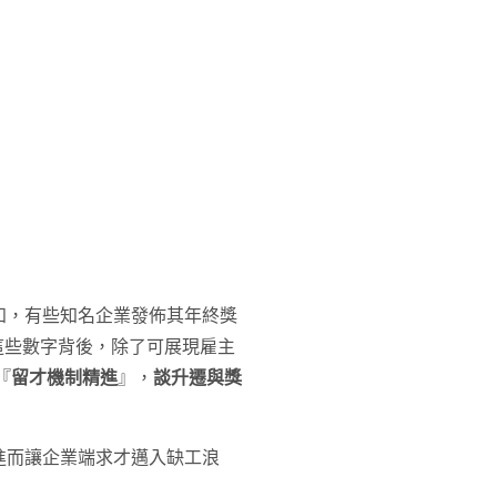
知，有些知名企業發佈其年終獎
這些數字背後，除了可展現雇主
『
留才機制精進
』，
談升遷與獎
進而讓企業端求才邁入缺工浪