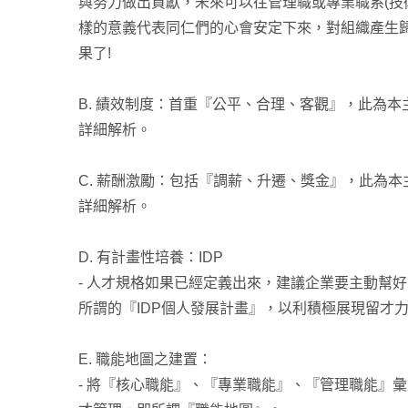
與努力做出貢獻，未來可以往管理職或專業職系(技
樣的意義代表同仁們的心會安定下來，對組織產生
果了!
B. 績效制度：首重『公平、合理、客觀』，此為
詳細解析。
C. 薪酬激勵：包括『調薪、升遷、獎金』，此為
詳細解析。
D. 有計畫性培養：IDP
- 人才規格如果已經定義出來，建議企業要主動幫
所謂的『IDP個人發展計畫』，以利積極展現留才
E. 職能地圖之建置：
- 將『核心職能』、『專業職能』、『管理職能』