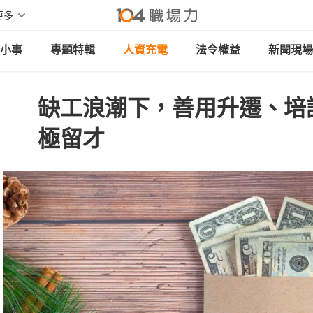
更多
小事
專題特輯
人資充電
法令權益
新聞現場
缺工浪潮下，善用升遷、培
極留才