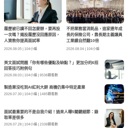
履歷被已讀不回怎麼辦，要再投
不把業務當消耗品，這家連年成
一次嗎？揭投履歷沒回應原因，
長的保險公司，靠長期主義讓員
人資教你提高面試率
工業績自然翻10倍
2026.08.05 | 104小編
2026.08.04 | 104小編
英文面試問題「你有哪些優點及缺點？」更加分的6招
回答技巧附例句
2026.08.03 | 104小編 | 9536觀看數
製造業沒吃到AI紅利大餅 商機仍集中特定產業
2026.07.30 | 104小編 | 1485觀看數
面試最重要的不是自我介紹！過來人曝5關鍵細節：錄
取率差很多
2026.07.28 | 104小編 | 2338觀看數