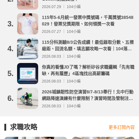
2026.07.29 ｜ 104小編
115年5-6月統一發票中獎號碼，千萬獎號38548
3.
029！發票兌獎期限、如何領獎一次看
2026.07.27 ｜ 104小編
115分科測驗8/3公告成績！最低錄取分數、五標
4.
級距、回流名額、填志願攻略一次看｜104落點
分析
2026.08.03 ｜ 104小編
你真的看懂JD了嗎？解析矽谷求職邏輯「先有職
5.
缺，再有履歷」4區塊找出高薪籌碼
2026.08.03 ｜ 104小編
2026城鎮韌性防空演習8/7-8/13舉行！北中行動
6.
網路降速演練有什麼限制？演習時間及管制注意
事項整理
2026.08.03 ｜ 104小編
求職攻略
更多訂閱內容