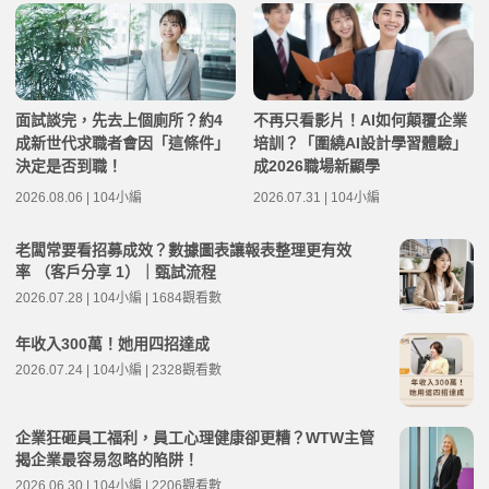
面試談完，先去上個廁所？約4
不再只看影片！AI如何顛覆企業
成新世代求職者會因「這條件」
培訓？「圍繞AI設計學習體驗」
決定是否到職！
成2026職場新顯學
2026.08.06 | 104小編
2026.07.31 | 104小編
老闆常要看招募成效？數據圖表讓報表整理更有效
率 （客戶分享 1）｜甄試流程
2026.07.28 | 104小編 | 1684觀看數
年收入300萬！她用四招達成
2026.07.24 | 104小編 | 2328觀看數
企業狂砸員工福利，員工心理健康卻更糟？WTW主管
揭企業最容易忽略的陷阱！
2026.06.30 | 104小編 | 2206觀看數