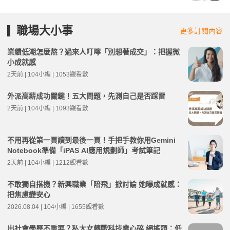
職場大小事
更多訂閱內容
業績低潮怎麼熬？過來人叮嚀「別想著成交」：把握微
小成就感
2天前 | 104小編 | 1053觀看數
外派高薪成功關鍵！五大問題，先測自己是否踩雷
2天前 | 104小編 | 1093觀看數
不用再從第一頁讀到最後一頁！手把手教你用Gemini
Notebook準備「iPAS AI應用規劃師」考試筆記
2天前 | 104小編 | 1212觀看數
不敢獨自搭機？新興職業「陪飛」掀討論 她曝成就感：
把焦慮變安心
2026.08.04 | 104小編 | 1655觀看數
出社會學歷不重要？私大女轉戰科技業心碎 網搖頭：低