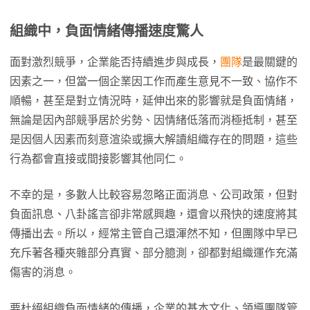
組織中，負面情緒傳播速度驚人
面對激烈競爭，企業能否持續進步與成長，
團隊
是最關鍵的
因素之一，但當一個企業因工作而產生意見不一致、協作不
順暢，甚至是對立情況時，延伸出來的影響就是負面情緒，
無論是因內部競爭居於劣勢、因情緒低落而消極抵制，甚至
是因個人因素而刻意渲染或擴大解讀組織存在的問題，這些
行為都會直接或間接影響其他同仁。
不幸的是，多數人比較容易忽略正面消息、公司政策，但對
負面訊息、八卦謠言卻非常感興趣，還會以飛快的速度將其
傳播出去。所以，經常主管自己還渾然不知，但團隊中早已
充斥著各種夾雜部分真實、部分臆測，卻都對組織運作充滿
傷害的消息。
要杜絕組織負面情緒的傳播，企業的基本文化、領導團隊管