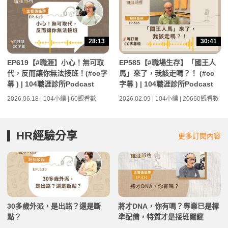
28:13
30:41
EP619【#職涯】小心！無可取
EP585【#職場生存】「國王人
代，反而讓你無法接班！(#cc字
馬」來了，我該走嗎？！ (#cc
幕 ) | 104職涯診所Podcast
字幕 ) | 104職涯診所Podcast
2026.06.18 | 104小編 | 60觀看數
2026.02.09 | 104小編 | 20660觀看數
HR經驗分享
更多訂閱內容
30多歲外派，是出路？還是斷
將才DNA，你有嗎？專業已是標
點？
準配備，特質才是接班關鍵