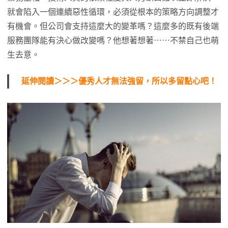
就會陷入一個連續惡性循環，必須從根本的策略方向調整才
有機會。但公司會支持這麼大的變革嗎？這麼多的既有後端
服務團隊能有決心做改變嗎？他想著想著⋯⋯不禁自己也萌
生去意。
延伸閱讀＞＞＞優秀人才無法強留，所以多留點心吧！