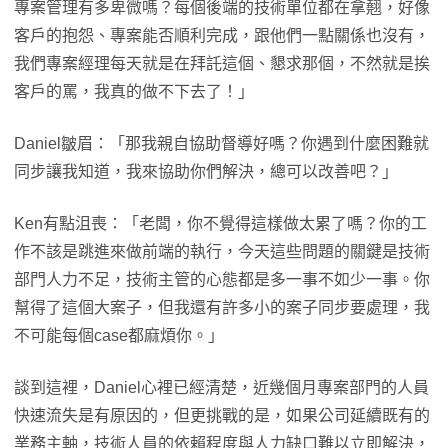
專案管理有多卑微嗎？每個後端的技術單位都在拿翹，好像
客戶的抱怨、專案能否順利完成，跟他們一點關係也沒有，
我們專案經理每天就是在拜託這個、懇求那個，不然就是挨
客戶的罵，我真的做不下去了！」
Daniel皺眉：「那我親自協助督導好嗎？你遇到什麼困難就
同步讓我知道，我來協助你們解決，總可以改善吧？」
Ken有點沮喪：「老闆，你不覺得這樣做太累了嗎？你的工
作不該是跳進來做前端的執行，今天這些問題的關鍵是技術
部門人力不足，技術主管的心態都是多一事不如少一事。你
幫得了這個大案子，但我還有許多小的案子同步要處理，我
不可能每個case都麻煩你。」
談到這裡，Daniel心裡已經清楚，近幾個月專案部門的人員
快速流失是有原因的，但更挑戰的是，如果公司延續既有的
業務主軸，技術人員的依賴程度與人力缺口難以立即解決，