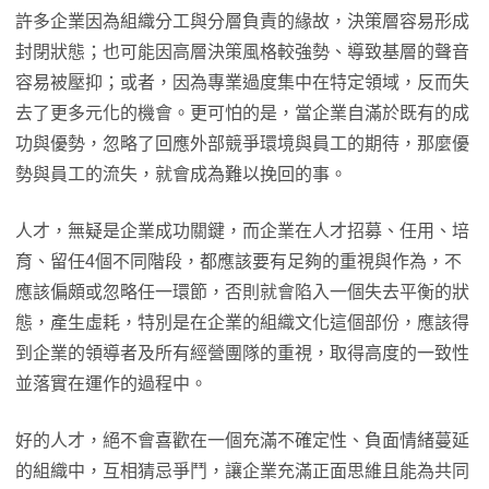
許多企業因為組織分工與分層負責的緣故，決策層容易形成
封閉狀態；也可能因高層決策風格較強勢、導致基層的聲音
容易被壓抑；或者，因為專業過度集中在特定領域，反而失
去了更多元化的機會。更可怕的是，當企業自滿於既有的成
功與優勢，忽略了回應外部競爭環境與員工的期待，那麼優
勢與員工的流失，就會成為難以挽回的事。
人才，無疑是企業成功關鍵，而企業在人才招募、任用、培
育、留任4個不同階段，都應該要有足夠的重視與作為，不
應該偏頗或忽略任一環節，否則就會陷入一個失去平衡的狀
態，產生虛耗，特別是在企業的組織文化這個部份，應該得
到企業的領導者及所有經營團隊的重視，取得高度的一致性
並落實在運作的過程中。
好的人才，絕不會喜歡在一個充滿不確定性、負面情緒蔓延
的組織中，互相猜忌爭鬥，讓企業充滿正面思維且能為共同