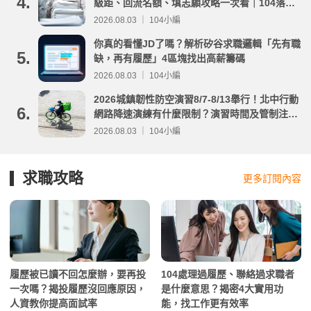
4.
級距、回流名額、填志願攻略一次看｜104落點
分析
2026.08.03 ｜ 104小編
你真的看懂JD了嗎？解析矽谷求職邏輯「先有職
5.
缺，再有履歷」4區塊找出高薪籌碼
2026.08.03 ｜ 104小編
2026城鎮韌性防空演習8/7-8/13舉行！北中行動
6.
網路降速演練有什麼限制？演習時間及管制注意
事項整理
2026.08.03 ｜ 104小編
求職攻略
更多訂閱內容
履歷被已讀不回怎麼辦，要再投
104處理過履歷、聯絡過求職者
一次嗎？揭投履歷沒回應原因，
是什麼意思？揭密4大實用功
人資教你提高面試率
能，找工作更有效率