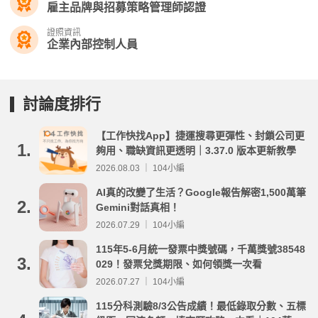
雇主品牌與招募策略管理師認證
證照資訊
企業內部控制人員
討論度排行
【工作快找App】捷運搜尋更彈性、封鎖公司更
1.
夠用、職缺資訊更透明｜3.37.0 版本更新教學
2026.08.03 ｜ 104小編
AI真的改變了生活？Google報告解密1,500萬筆
2.
Gemini對話真相！
2026.07.29 ｜ 104小編
115年5-6月統一發票中獎號碼，千萬獎號38548
3.
029！發票兌獎期限、如何領獎一次看
2026.07.27 ｜ 104小編
115分科測驗8/3公告成績！最低錄取分數、五標