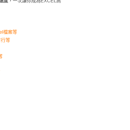
的速度
，一次讓你成為EXCEL高
el檔案等
首行等
等
等