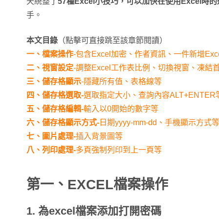
天統整了
57種Excel小技巧，可以加快在使用Excel時
手。
本文目錄
（點擊可直接跳至該章節閱讀）
一、檔案操作
-包含Excel加密、作者資訊、一件新增Exc
二、視窗設定
-調整Excel工作表比例、切換視窗、凍結
三、儲存格顯示
-隱藏所有值、表格線等
四、儲存格選取-
選取指定大小、查詢內容ALT+ENTER
五、儲存格編輯-
輸入以0開始的數字等
六、儲存格顯示方式-
日期yyyy-mm-dd、手機顯示方式
七、圖片處理-
插入背景圖等
八、列印處理-
多頁強制列印到上一頁等
第一、EXCEL檔案操作
1. 為excel檔案添加打開密碼