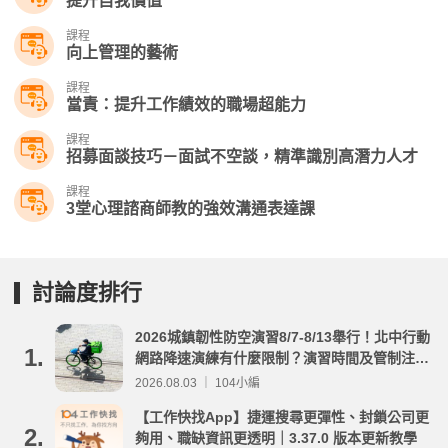
提升自我價值
課程
向上管理的藝術
課程
當責：提升工作績效的職場超能力
課程
招募面談技巧－面試不空談，精準識別高潛力人才
課程
3堂心理諮商師教的強效溝通表達課
討論度排行
2026城鎮韌性防空演習8/7-8/13舉行！北中行動
1.
網路降速演練有什麼限制？演習時間及管制注意
事項整理
2026.08.03 ｜ 104小編
【工作快找App】捷運搜尋更彈性、封鎖公司更
2.
夠用、職缺資訊更透明｜3.37.0 版本更新教學