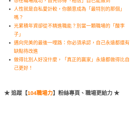
想在職場成功，首先你得「相信」自己能做到
人性就是自私愛計較，你願意成為「最特別的那個」
嗎？
光累積年資卻從不精進職能？別當一顆職場的「酸李
子」
邁向完美的最後一哩路：你必須承認，自己永遠都還有
缺點待改進
做得比別人好沒什麼，「真正的贏家」永遠都做得比自
己更好！
★
追蹤【
104職場力
】粉絲專頁、職場更給力 ★