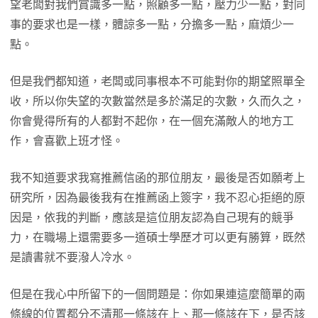
望老闆對我們賞識多一點，照顧多一點，壓力少一點，對同
事的要求也是一樣，體諒多一點，分擔多一點，麻煩少一
點。
但是我們都知道，老闆或同事根本不可能對你的期望照單全
收，所以你失望的次數當然是多於滿足的次數，久而久之，
你會覺得所有的人都對不起你，在一個充滿敵人的地方工
作，會喜歡上班才怪。
我不知道要求我寫推薦信函的那位朋友，最後是否如願考上
研究所，因為最後我有在推薦函上簽字，我不忍心拒絕的原
因是，依我的判斷，應該是這位朋友認為自己現有的競爭
力，在職場上還需要多一道碩士學歷才可以更有勝算，既然
是讀書就不要潑人冷水。
但是在我心中所留下的一個問題是：你如果連這麼簡單的兩
條線的位置都分不清那一條該在上、那一條該在下，是否該