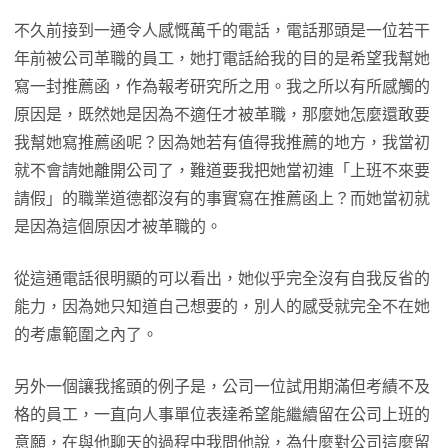
不久前接到一通令人感慨萬千的電話，電話那頭是一位若干
年前被公司革職的員工，她打電話給我的目的是希望我幫她
寫一封推薦函，作為報考研究所之用。我之所以有所感觸的
原因是，既然她是因為不適任才被革職，那麼她怎麼還敢要
我幫她寫推薦函呢？因為她若有值得我推薦的地方，我當初
就不會請她離開公司了，難道要我把她當初連「上班不來要
請假」的職業道德都沒有的事實寫在推薦函上？而她當初就
是因為這個原因才被革職的。
從這通電話很明顯的可以看出，她似乎完全沒有自我反省的
能力，因為她只知道自己想要的，別人的感受就完全不在她
的考慮範圍之內了。
另外一個讓我搖頭的例子是，公司一位試用期滿但考績不及
格的員工，一直向人事單位表達希望能繼續留在公司上班的
意願，在與他聊天的過程中我問他說，為什麼對公司這麼留