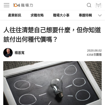
產業新訊
求職攻略
職場大小事
專題特輯
人
人往往清楚自己想要什麼，但你知道
該付出何種代價嗎？
2020.08.02
楊基寬
4358
次觀看