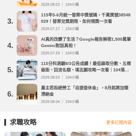
2026.08.03 ｜ 104小編
115年5-6月統一發票中獎號碼，千萬獎號38548
3.
029！發票兌獎期限、如何領獎一次看
2026.07.27 ｜ 104小編
AI真的改變了生活？Google報告解密1,500萬筆
4.
Gemini對話真相！
2026.07.29 ｜ 104小編
115分科測驗8/3公告成績！最低錄取分數、五標
5.
級距、回流名額、填志願攻略一次看｜104落點
分析
2026.08.03 ｜ 104小編
雇主若拒絕勞工「自提退休金」，8月起將加徵
6.
滯納金
2026.08.04 ｜ 104小編
求職攻略
更多訂閱內容