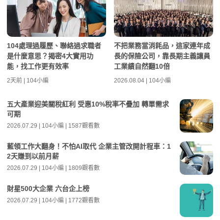
104處理過履歷、聯絡過求職者
不把業務當消耗品，這家連年成
是什麼意思？揭密4大實用功
長的保險公司，靠長期主義讓員
能，找工作更有效率
工業績自然翻10倍
2天前 | 104小編
2026.08.04 | 104小編
五大產業迎美關稅紅利 受惠10%稅率不疊加 轉單需求
可期
2026.07.29 | 104小編 | 1587觀看數
藍領工作大翻身！不怕AI取代 企業主管改開計程車：1
2天賺到以前月薪
2026.07.29 | 104小編 | 1809觀看數
財星500大企業 六台企上榜
2026.07.29 | 104小編 | 1772觀看數