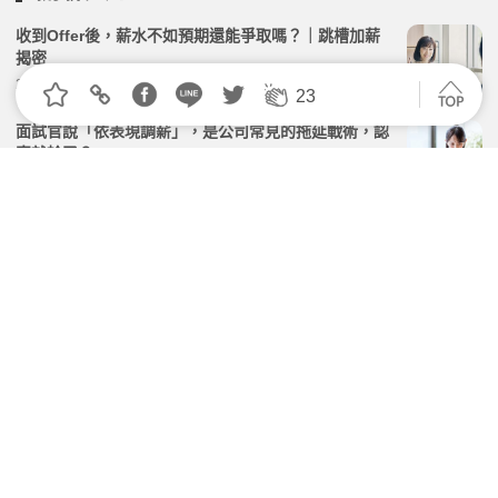
收到Offer後，薪水不如預期還能爭取嗎？｜跳槽加薪
揭密
2026.06.09 | 104小編 | 38697觀看數
23
面試官說「依表現調薪」，是公司常見的拖延戰術，認
真就輸了？
2026.07.14 | 104小編 | 41176觀看數
同期薪水比我高，該走嗎？ 論戰功、難取代，談出好身
價
2026.08.03 | 104小編 | 1935觀看數
【轉職評估】薪水高兩千，值得跳槽嗎？
2026.05.19 | 104小編 | 5808觀看數
114年職類薪資調查排行：機師年薪近400萬居首、精
算師年薪破366萬全台僅46人
2026.05.29 | 104小編 | 4141觀看數