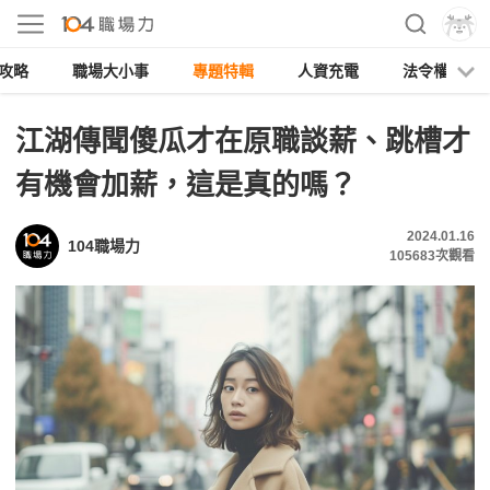
攻略
職場大小事
專題特輯
人資充電
法令權益
江湖傳聞傻瓜才在原職談薪、跳槽才
有機會加薪，這是真的嗎？
2024.01.16
104職場力
105683
次觀看