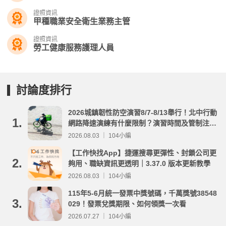
證照資訊
甲種職業安全衛生業務主管
證照資訊
勞工健康服務護理人員
討論度排行
2026城鎮韌性防空演習8/7-8/13舉行！北中行動
1.
網路降速演練有什麼限制？演習時間及管制注意
事項整理
2026.08.03 ｜ 104小編
【工作快找App】捷運搜尋更彈性、封鎖公司更
2.
夠用、職缺資訊更透明｜3.37.0 版本更新教學
2026.08.03 ｜ 104小編
115年5-6月統一發票中獎號碼，千萬獎號38548
3.
029！發票兌獎期限、如何領獎一次看
2026.07.27 ｜ 104小編