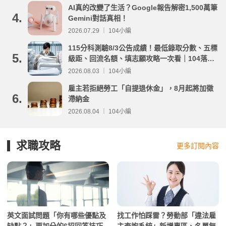
AI真的改變了生活？Google報告解密1,500萬筆
4.
Gemini對話真相！
2026.07.29 ｜ 104小編
115分科測驗8/3公告成績！最低錄取分數、五標
5.
級距、回流名額、填志願攻略一次看｜104落點
分析
2026.08.03 ｜ 104小編
雇主若拒絕勞工「自提退休金」，8月起將加徵
6.
滯納金
2026.08.04 ｜ 104小編
求職攻略
更多訂閱內容
英文面試問題「你有哪些優點及
找工作怕踩雷？勞動部「違法雇