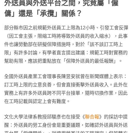
外送員與外送平台之間，究竟屬「僱
傭」還是「承攬」關係？
部分縣市因之前規範外送員工上限為12小時、引發工會反彈
（因工會主張，限縮工時將導致外送員的收入縮水），此事
件也讓勞動部在研擬保障措施時，對於「該不該訂工時上
限」有許多討論，有學者直言提出建議：規範工時對實務的
幫助有限，應該把重點放在「保障外送員的最低報酬」。
全國外送員產業工會理事長陳昱安就曾在新聞媒體上表示：
訂工時上限的立意良善，但會直接衝擊外送員收入。此外在
實務上有許多外送員跨不同平台接單，隨時切換作業，因此
在工時記載與認定上會有難度。
文化大學法律系教授邱駿彥也在接受《
聯合報
》的採訪中提
醒：外送員的勞工身份會是重要議題，如確認外送員與外送