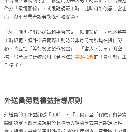
平台屬「僱傭關係」，就適用勞基法的工時規定；但若雙方
僅為「承攬關係」，就很難規範工時，此時可能依靠工會出
面、與平台業者談勞動條件較妥適。
此外，他也指出外送員和平台若是「僱傭契約」，勢必將有
工時規範，但外送員實際出勤時並非每分每秒均在提供勞
務，將包括「等待餐廳製作餐點」、「客人下訂單」的空
檔，屆時恐怕比較適用《勞基法》
第84-1條
的「責任制」工
作模式。
外送員勞動權益指導原則
外送員的工作型態從「工時」、「工資」至「保險」與勞資
關係認定，既有法規對於此種新興經濟模式常有認定上難
處。特別是平台業者與外送員間的法律關係，究竟屬「僱傭