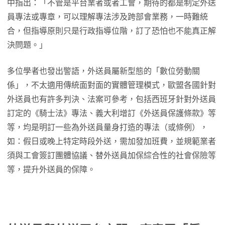
中指出：「不管是平台業者或者工會，期待的都是制定外送
員專法或專章，可以理解專法涉及跨部會業務，一時難統
合，但指導原則只是行政指導位階，訂了恐怕也不能真正解
決問題。」
多位學者也發出警語，外送員屬新型態的「數位勞動關
係」，不太適用傳統面對面的實體管理模式，歐盟各國針對
外送員也有許多判決、法案可參考，包括西班牙針對外送員
訂定的《騎士法》專法、義大利增訂《外送員保護條款》等
等，均是明訂一些為外送員量身打造的專法（或條例），
如：假日或晚上特定時段外送，需加發加班費，並規範業者
須與工會簽訂團體協議、替外送員加保綜合性的社會保險等
等，提升外送員的保障。