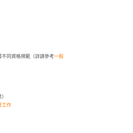
著不同資格規範（詳請參考
一般
業）
管工作