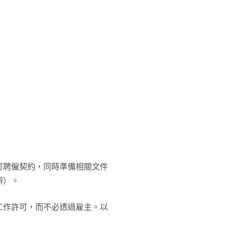
訂聘僱契約，同時準備相關文件
辦）。
⼯作許可，而不必透過雇主。以