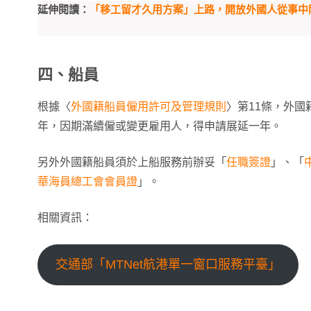
延伸閱讀：
「移工留才久用方案」上路，開放外國人從事中
四、船員
根據〈
外國籍船員僱用許可及管理規則
〉第11條，外
年，因期滿續僱或變更雇用人，得申請展延一年。
另外外國籍船員須於上船服務前辦妥「
任職簽證
」、「
華海員總工會會員證
」。
相關資訊：
交通部「MTNet航港單一窗口服務平臺」