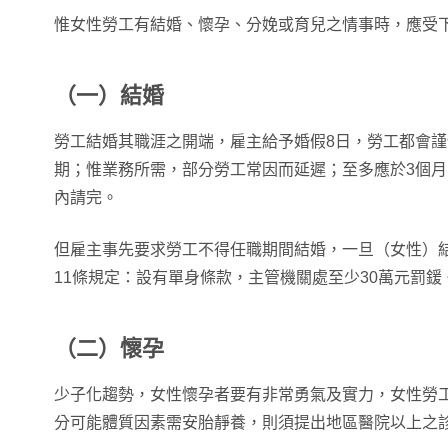
惟女性勞工有結婚、懷孕、分娩或育兒之情事時，應受
（一）結婚
勞工結婚其職涯之開端，雇主給予婚假8日，勞工都會
期；惟業務所需，部分勞工常因而延遲；至多應於3個月
內請完。
但雇主事先要求勞工不得任職期間結婚，一旦（女性）
11條規定：設有單身條款，主管機關處至少30萬元罰鍰
（二）懷孕
少子化趨勢，女性懷孕者要有非常勇氣及實力，女性勞
分可能體質因素需安胎靜養，則須提出地區醫院以上之