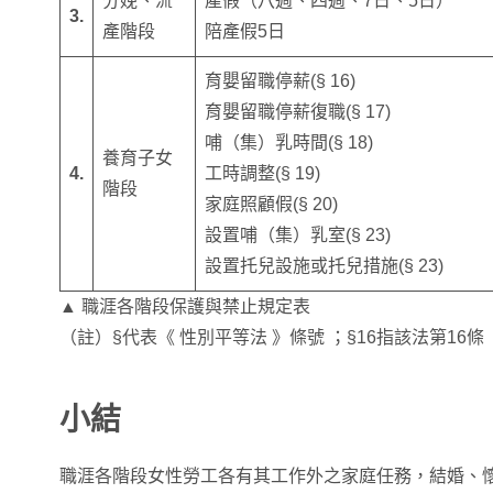
分娩、流
產假（八週、四週、7日、5日）
3.
產階段
陪產假5日
育嬰留職停薪(§ 16)
育嬰留職停薪復職(§ 17)
哺（集）乳時間(§ 18)
養育子女
4.
工時調整(§ 19)
階段
家庭照顧假(§ 20)
設置哺（集）乳室(§ 23)
設置托兒設施或托兒措施(§ 23)
▲ 職涯各階段保護與禁止規定表
（註）§代表《 性別平等法 》條號 ；§16指該法第16條
小結
職涯各階段女性勞工各有其工作外之家庭任務，結婚、