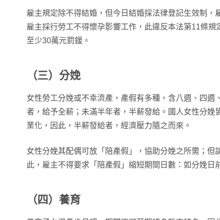
雇主規定除不得結婚，但今日結婚採法律登記生效制，
雇主採行勞工不得懷孕影響工作，此違反本法第11條規
至少30萬元罰鍰。
（三）分娩
女性勞工分娩或不幸流產，產假有多種，含八週、四週、
者，給予全薪；未滿半年者，半薪發給。國人女性分娩
業化，因此，半薪發給者，經濟壓力隨之而來。
女性分娩其配偶可放「陪產假」，協助分娩之所需；但
此，雇主不得要求「陪產假」縮短期間日數：如分娩日前
（四）
養育