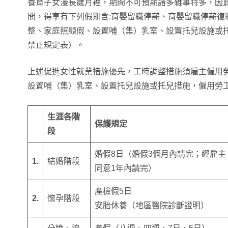
養育子女漫長歲月裡，期間不可預期諸多雜事特多，因
間，得享有下列假期含:育嬰留職停薪、育嬰留職停薪復
整、家庭照顧假、設置哺（集）乳室、設置托兒設施或
禁止規定表）。
上述促進女性就業措施優先，工時調整措施須雇主僱用勞
設置哺（集）乳室、設置托兒設施或托兒措施，僱用勞工
生涯各階
保護規定
段
婚假8日（婚假3個月內請完；經雇主
1.
結婚階段
同意1年內請完）
產檢假5日
2.
懷孕階段
安胎休養（地區醫院診斷證明）