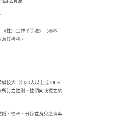
制度之實施
？
，《性別工作平等法》（稱本
留意其權利。
較大（如30人以上或100人
法所訂之性別、性傾向歧視之禁
結婚、懷孕、分娩或育兒之情事