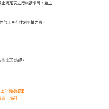
禁止規定表之措施請求時，雇主
女性勞工享有性別平權之實。
術士班 講師。
拚上外商總經理
包裝、推銷