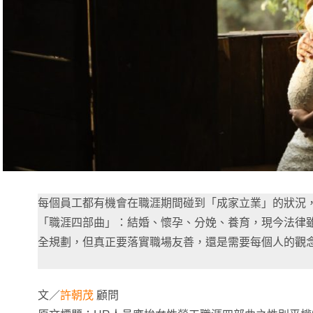
每個員工都有機會在職涯期間碰到「成家立業」的狀況
「職涯四部曲」：結婚、懷孕、分娩、養育，現今法律
全規劃，但真正要落實職場友善，還是需要每個人的觀
文／
許朝茂
顧問