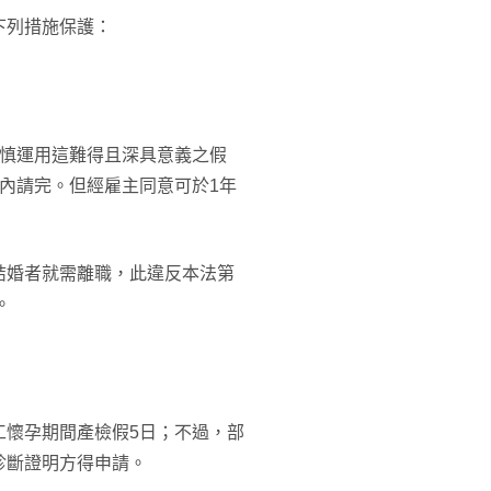
下列措施保護：
謹慎運用這難得且深具意義之假
內請完。但經雇主同意可於1年
結婚者就需離職，此違反本法第
。
工懷孕期間產檢假5日；不過，部
診斷證明方得申請。