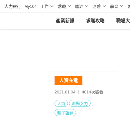
人力銀行
My104
工作
求職
職涯
測驗
學習
產業新訊
求職攻略
職場大
人資充電
2021.01.04 ｜
4614
次觀看
人資
職場女力
親子話題