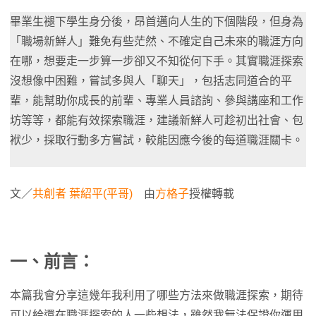
畢業生褪下學生身分後，昂首邁向人生的下個階段，但身為
「職場新鮮人」難免有些茫然、不確定自己未來的職涯方向
在哪，想要走一步算一步卻又不知從何下手。其實職涯探索
沒想像中困難，嘗試多與人「聊天」，包括志同道合的平
輩，能幫助你成長的前輩、專業人員諮詢、參與講座和工作
坊等等，都能有效探索職涯，建議新鮮人可趁初出社會、包
袱少，採取行動多方嘗試，較能因應今後的每道職涯關卡。
文／
共創者 葉紹平(平哥)
由
方格子
授權轉載
一、前言：
本篇我會分享這幾年我利用了哪些方法來做職涯探索，期待
可以給還在職涯探索的人一些想法，雖然我無法保證你運用