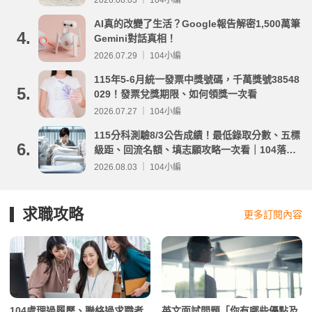
2026.08.03 ｜ 104小編
AI真的改變了生活？Google報告解密1,500萬筆
4.
Gemini對話真相！
2026.07.29 ｜ 104小編
115年5-6月統一發票中獎號碼，千萬獎號38548
5.
029！發票兌獎期限、如何領獎一次看
2026.07.27 ｜ 104小編
115分科測驗8/3公告成績！最低錄取分數、五標
6.
級距、回流名額、填志願攻略一次看｜104落點
分析
2026.08.03 ｜ 104小編
求職攻略
更多訂閱內容
104處理過履歷、聯絡過求職者
英文面試問題「你有哪些優點及