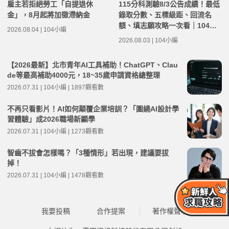
雇主若拒絕勞工「自提退休
115分科測驗8/3公告成績！最低
金」，8月起將加徵滯納金
錄取分數、五標級距、回流名
額、填志願攻略一次看｜104落
2026.08.04 | 104小編
點分析
2026.08.03 | 104小編
【2026最新】北市青年AI工具補助！ChatGPT、Clau
de等最高補助4000元，18~35歲申請資格總整理
2026.07.31 | 104小編 | 1897觀看數
不再只看影片！AI如何顛覆企業培訓？「圍繞AI設計學
習體驗」成2026職場新顯學
2026.07.31 | 104小編 | 1273觀看數
智齒不拔會怎樣嗎？「3種情形」若出現，建議要拔
掉！
2026.07.31 | 104小編 | 1478觀看數
我要投稿
合作提案
著作權聲明