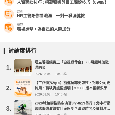
人資面談技巧 : 招募甄選與員工關懷技巧【09/08】
課程
HR主管陪你看職涯｜一對一職涯健檢
課程
職場進擊，為自己的人際加分
討論度排行
雇主若拒絕勞工「自提退休金」，8月起將加徵
1.
滯納金
2026.08.04 ｜ 104小編
【工作快找App】捷運搜尋更彈性、封鎖公司更
2.
夠用、職缺資訊更透明｜3.37.0 版本更新教學
2026.08.03 ｜ 104小編
2026城鎮韌性防空演習8/7-8/13舉行！北中行動
3.
網路降速演練有什麼限制？演習時間及管制注意
事項整理