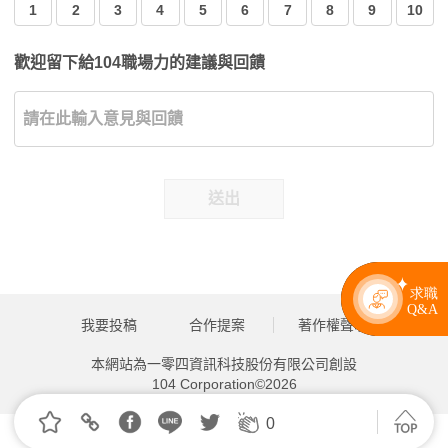
1
2
3
4
5
6
7
8
9
10
歡迎留下給104職場力的建議與回饋
送出
關聯文章
同事到處說自己被欺負，其實根本沒有？6招識破職場
「受害者敘事」手法
2026.06.01 | 104小編 | 45262觀看數
0