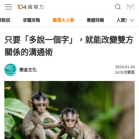
業新訊
求職攻略
職場大小事
專題特輯
人資充電
只要「多說一個字」，就能改變雙方
關係的溝通術
2024.01.16
樂金文化
2478
次觀看