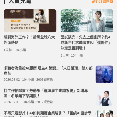
人資充電
更多訂閱內容
想到海外工作？！拆解全球八大
面試談完，先去上個廁所？約4
外派熱點
成新世代求職者會因「這條件」
決定是否到職！
1天前 | 104小編
2天前 | 104小編
求職者海量投AI履歷 雇主AI篩選…「末日循環」雙方都
痛苦
2026.08.02 | 104小編 | 2603觀看數
找工作怕踩雷？勞動部「違法雇主查詢系統」新增專
區、名單無下架期限！
2026.07.31 | 104小編 | 2817觀看數
不再只看影片！AI如何顛覆企業培訓？「圍繞AI設計學