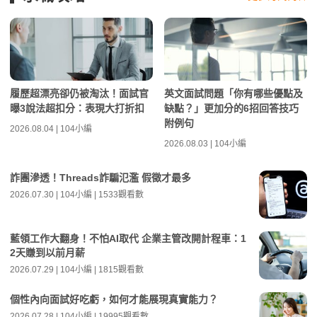
履歷超漂亮卻仍被淘汰！面試官
英文面試問題「你有哪些優點及
曝3說法超扣分：表現大打折扣
缺點？」更加分的6招回答技巧
附例句
2026.08.04 | 104小編
2026.08.03 | 104小編
詐團滲透！Threads詐騙氾濫 假徵才最多
2026.07.30 | 104小編 | 1533觀看數
藍領工作大翻身！不怕AI取代 企業主管改開計程車：1
2天賺到以前月薪
2026.07.29 | 104小編 | 1815觀看數
個性內向面試好吃虧，如何才能展現真實能力？
2026.07.28 | 104小編 | 19995觀看數