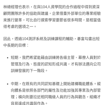
林總經理也表示，在與104人資學院的合作過程中得到資深
顧問團隊許多的協助與建議，企業借重外部單位的專業經驗
來進行變革，可比自行摸索學習要節省很多時間，是相當值
得考慮的選項之一。
因此，透過104測評系統及訓練課程的輔助，碁富勾畫出短
中長期的目標：
短期，我們希望能藉由訓練將各級主管、幕僚人員對於
管理及行為、態度的認知形成共識，才有辦法邁向公司
訓練發展的下一階段。
中期，在既有的共同認知基礎上開始建構職能體系。縱
向體系是依照各部門的屬性及功能加強其專業及內部管
理；橫向則要拉近相同職級人員的行為與觀念，組織才
容易達成共識與作為。