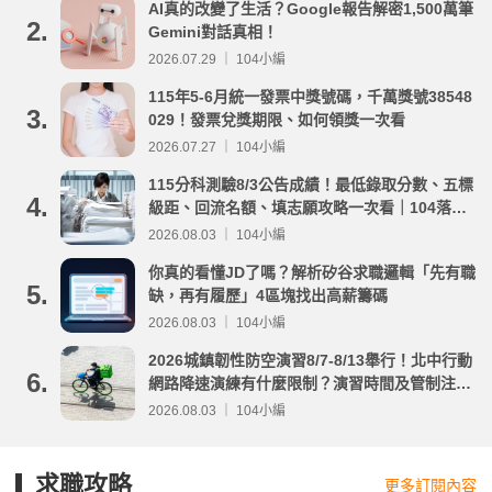
AI真的改變了生活？Google報告解密1,500萬筆
2.
Gemini對話真相！
2026.07.29 ｜ 104小編
115年5-6月統一發票中獎號碼，千萬獎號38548
3.
029！發票兌獎期限、如何領獎一次看
2026.07.27 ｜ 104小編
115分科測驗8/3公告成績！最低錄取分數、五標
4.
級距、回流名額、填志願攻略一次看｜104落點
分析
2026.08.03 ｜ 104小編
你真的看懂JD了嗎？解析矽谷求職邏輯「先有職
5.
缺，再有履歷」4區塊找出高薪籌碼
2026.08.03 ｜ 104小編
2026城鎮韌性防空演習8/7-8/13舉行！北中行動
6.
網路降速演練有什麼限制？演習時間及管制注意
事項整理
2026.08.03 ｜ 104小編
求職攻略
更多訂閱內容