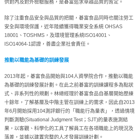
供對內及對外檢驗服務，是碁富追求卓越品質的肯定。
除了注重食品安全與品質的把關，碁富食品同時也關注勞工
安全與環境保護，近年陸續獲得職業安全系統 OHSAS
18001、TOSHMS，及環境管理系統ISO14001、
ISO14064-1認證，善盡企業社會責任。
推動以職能為基礎的訓練發展
2013年起，碁富食品開始與104人資學院合作，推動以職能
為基礎的訓練發展計劃。在此之前碁富的訓練課程多為點狀
式、非系列性的規劃。林總經理於碁富食品自基層開始歷練
十餘年，了解基層及中階主管在訓練上的需求，因此自2013
年6月開始採用104測評銀行的「職能行為量表」，透過情境
判斷測驗(Situational Judgment Test；SJT)的量表施測結
果，以客觀、科學化的工具了解員工在各項職能上的現況及
落差，並據以建置完整的人才發展訓練計劃。