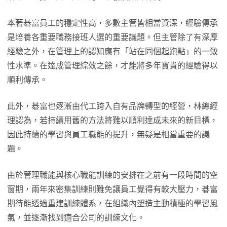
本著碁富員工的穩定性高，多數主管皆相當資深，經驗傳承
是培養各重要職務接班人選的重要議題。但主管除了有深厚
經驗之外，在管理上的認知應有「站在同個起跑點」的一致
性水準。在達成管理綜效之餘，才能將多年寶貴的經驗得以
順利傳承。
此外，碁富也逐漸由代工跨入自有品牌轉型的經營，林總經
理認為，若持續用舊的方法將難以順利達成未來的新目標，
因此持續的學習與員工職能的提升，無疑是相當重要的議
題。
由於管理職能與核心職能訓練的安排在之前有一段時間的空
窗期，兩年來密集訓練則難免讓員工覺得有較大壓力，碁富
期待能透過重建訓練體系，在組織內塑造主動積極的學習風
氣，並逐漸找到適合公司的訓練文化。