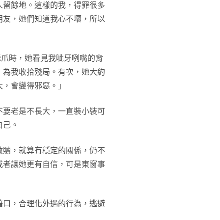
人留餘地。這樣的我，得罪很多
朋友，她們知道我心不壞，所以
舞爪時，她看見我呲牙咧嘴的背
，為我收拾殘局。有次，她大約
大，會變得邪惡。」
不要老是不長大，一直裝小裝可
自己。
救贖，就算有穩定的關係，仍不
或者讓她更有自信，可是東窗事
藉口，合理化外遇的行為，逃避