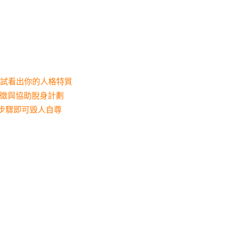
測試看出你的人格特質
特徵與協助脫身計劃
４步驟即可毀人自尊