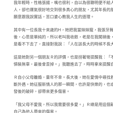
我年輕時，性格張揚，嘴也很利，自以為很聰明便不給
人，卻也運氣很好地交到很多真心的朋友，尤其年長的
願意跟我說實話，苦口婆心教我人生的道理。
其中有一位長我十來歲的H，她把我當妹妹寵，我張牙
後，心思是單純的，所以老叫我收斂，老是在我闖禍後
是看不下去了，直接對我說：「人在該長大的時候不長
這是她對另一個朋友Ｒ的評價，也是拐著彎提醒我：「
憐裝無辜，最後會歪掉。」我聽進去了，時時拿來提醒
Ｒ自小父母離婚，童年不幸。長大後，她在愛情中尋找
斷外遇。她征服新情人的那一瞬間，也許是快樂的，也
發後的破碎，卻帶來更多傷害。
「我父母不愛我，所以我需要很多愛。」Ｒ總是用這個
自己為他人帶來的傷害。