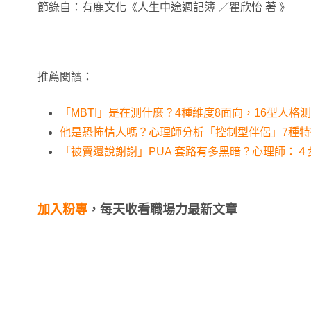
節錄自：有鹿文化《人生中途週記簿 ／瞿欣怡 著 》
推薦閱讀：
「MBTI」是在測什麼？4種維度8面向，16型人格
他是恐怖情人嗎？心理師分析「控制型伴侶」7種
「被賣還說謝謝」PUA 套路有多黑暗？心理師：
加入粉專
，每天收看職場力最新文章