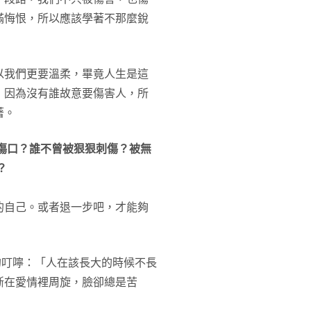
滿悔恨，所以應該學著不那麼銳
以我們更要溫柔，畢竟人生是這
，因為沒有誰故意要傷害人，所
著。
傷口？誰不曾被狠狠刺傷？被無
？
的自己。或者退一步吧，才能夠
的叮嚀：「人在該長大的時候不長
斷在愛情裡周旋，臉卻總是苦