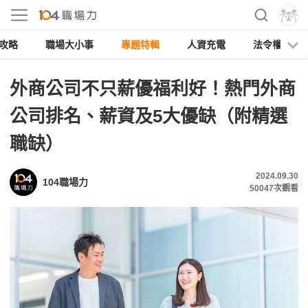
攻略
職場大小事
專題特輯
人資充電
法令權益
外商公司不只薪優福利好！熱門外商
公司排名、薪資及5大優缺（附精選
職缺）
2024.09.30
104職場力
50047
次觀看