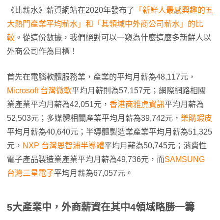
《比薪水》薪資網站在2020年發布了
「新鮮人最感興趣的五
大熱門產業平均薪水」和「其領域中外商公司薪水」的比
較
。從這份數據，我們絕對可以一窺為什麼這麼多新鮮人以
外商公司作為目標！
首先在電腦軟體服務業，產業的平均月薪為48,117元，
Microsoft 台灣微軟
平均月薪則為57,157元；網際網路相關
業產業平均月薪為42,051元，
香港商雅虎資訊
平均月薪為
52,503元；多媒體相關產業平均月薪為39,742元，
樂購蝦皮
平均月薪為40,640元；半導體製造業產業平均月薪為51,325
元，
NXP 台灣恩智浦半導體
平均月薪為50,745元；消費性
電子產品製造業產業平均月薪為49,736元，而
SAMSUNG
台灣三星電子
平均月薪為67,057元。
5大產業中，外商薪資在其中4領域略勝一籌