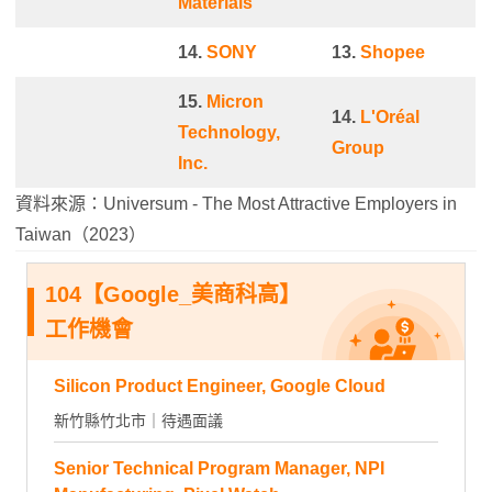
Materials
14.
SONY
13.
Shopee
15.
Micron
14.
L'Oréal
Technology,
Group
Inc.
資料來源：Universum - The Most Attractive Employers in
Taiwan（2023）
104【Google_美商科高】
工作機會
Silicon Product Engineer, Google Cloud
新竹縣竹北市｜待遇面議
Senior Technical Program Manager, NPI