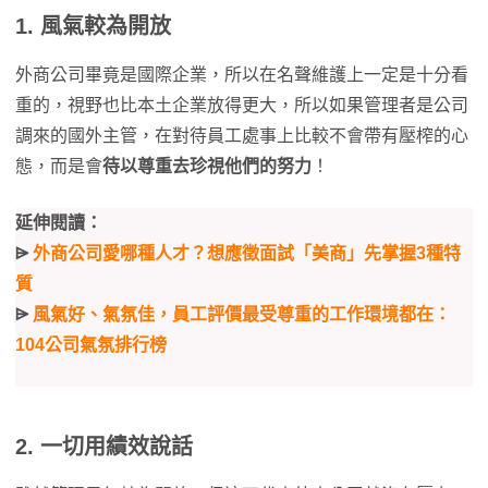
1. 風氣較為開放
外商公司畢竟是國際企業，所以在名聲維護上一定是十分看
重的，視野也比本土企業放得更大，所以如果管理者是公司
調來的國外主管，在對待員工處事上比較不會帶有壓榨的心
態，而是會
待以尊重去珍視他們的努力
！
延伸閱讀：
⩥
外商公司愛哪種人才？想應徵面試「美商」先掌握3種特
質
⩥
風氣好、氣氛佳，員工評價最受尊重的工作環境都在：
104公司氣氛排行榜
2. 一切用績效說話