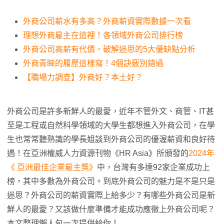
外商公司薪水有多高？外商薪資實際數據一次看
理想外商雇主在這裡！各領域外商公司排行榜
外商公司高薪有代價，破解迷思的5大優缺點分析
外商青睞的履歷這樣寫！4個訣竅別錯過
【職場力調查】外商好？本土好？
外商公司是許多新鮮人的最愛，近年不管外文、商管、IT甚
至是工程或自然科學領域的大學生都想進入外商公司，在學
生也常常聽熟識的學長姐談到外商公司的優渥薪資和良好待
遇！在亞洲權威人力資源刊物《HR Asia》所頒發的
2024年
《 亞洲最佳企業雇主獎》
中，台灣有多達92家企業成功上
榜，其中多數為外商公司。到底外商公司的魅力是不是只是
迷思？外商公司的薪資實際上給多少？有哪些外商公司是新
鮮人的最愛？又該做什麼準備才能成功應徵上外商公司呢？
本文整理懶人包一次提供給你！