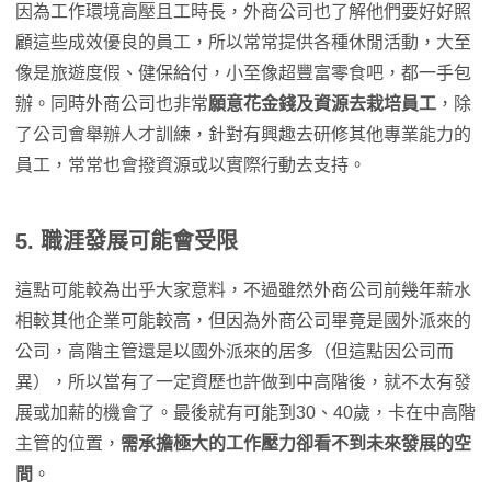
因為工作環境高壓且工時長，外商公司也了解他們要好好照
顧這些成效優良的員工，所以常常提供各種休閒活動，大至
像是旅遊度假、健保給付，小至像超豐富零食吧，都一手包
辦。同時外商公司也非常
願意花金錢及資源去栽培員工
，除
了公司會舉辦人才訓練，針對有興趣去研修其他專業能力的
員工，常常也會撥資源或以實際行動去支持。
5. 職涯發展可能會受限
這點可能較為出乎大家意料，不過雖然外商公司前幾年薪水
相較其他企業可能較高，但因為外商公司畢竟是國外派來的
公司，高階主管還是以國外派來的居多（但這點因公司而
異），所以當有了一定資歷也許做到中高階後，就不太有發
展或加薪的機會了。最後就有可能到30、40歲，卡在中高階
主管的位置，
需承擔極大的工作壓力卻看不到未來發展的空
間
。