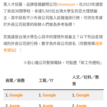
業人才招募、品牌發展顧問公司
Universum
，在2023年調查
了來自36間學校、多達5,583位台灣大學生的百大理想雇
主，其中就有不少外商公司進入前幾強排行榜，可供在考慮
於外商公司就業的新鮮人們做為參考指標！
究竟誰是台灣大學生心目中的理想外商雇主？以下列出各領
域的外商公司排行榜，數字為外商公司排名（完整榜單
請參
考網站
）：
※若心儀公司暫無職缺，可點選「新工作通知」
人文／社科／教
商業
／
商務
工程／IT
育
1.
Google
1.
Google
1.
Google
2.
Apple
3.
Apple
2.
Apple