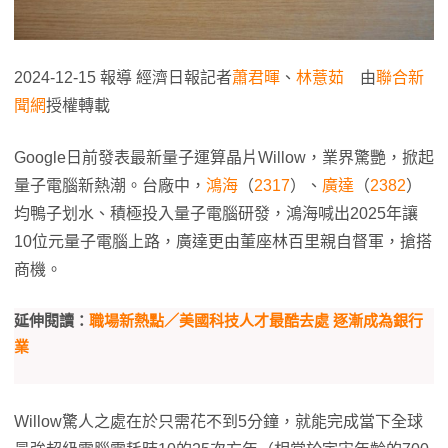
2024-12-15 報導 經濟日報記者
蕭君暉
、
林薏茹
由
聯合新
聞網
授權轉載
Google日前發表最新量子運算晶片Willow，業界驚艷，掀起
量子電腦新熱潮。台廠中，
鴻海
（
2317
）、
廣達
（
2382
）
均鴨子划水、積極投入量子電腦研發，鴻海喊出2025年讓
10位元量子電腦上路，廣達更由董座林百里親自督軍，搶搭
商機。
延伸閱讀：
職場新熱點／美國科技人才最酷去處 逐漸成為銀行
業
Willow驚人之處在於只需花不到5分鐘，就能完成當下全球