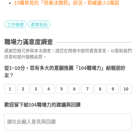
10種常見的「勞基法開罰」狀況，罰緩最少2萬起
工作機會
產業新訊
職場力滿意度調查
感謝您撥冗參與本次調查！請您在問卷中提供寶貴意見，以幫助我們
改善和提升服務品質。
從1~10分，您有多大的意願推薦「104職場力」給親朋好
友？
1
2
3
4
5
6
7
8
9
10
歡迎留下給104職場力的建議與回饋