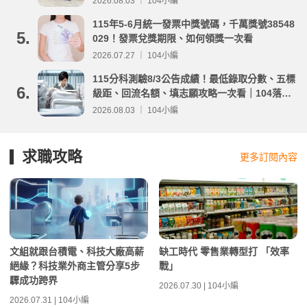
2026.08.03 ｜ 104小編
115年5-6月統一發票中獎號碼，千萬獎號38548
5.
029！發票兌獎期限、如何領獎一次看
2026.07.27 ｜ 104小編
115分科測驗8/3公告成績！最低錄取分數、五標
6.
級距、回流名額、填志願攻略一次看｜104落點
分析
2026.08.03 ｜ 104小編
求職攻略
更多訂閱內容
文組就跟台積電、科技大廠高薪
缺工時代 零售業轉型打 「效率
絕緣？科技業外商主管分享5步
戰」
驟成功跨界
2026.07.30 | 104小編
2026.07.31 | 104小編