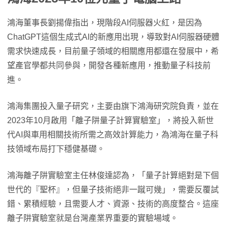
鴻海董事長劉揚偉指出，現階段AI伺服器火紅，是因為
ChatGPT這個生成式AI的新應用出現，導致對AI伺服器硬體
需求快速成長，目前量子領域的相關應用都還在發展中，希
望產官學都共同參與，開發各種新應用，推動量子科技前
進。
鴻海集團投入量子研究，主要由旗下鴻海研究院負責，並在
2023年10月啟用「離子阱量子計算實驗室」，將投入新世
代AI與車用相關技術所需之高效計算能力，為鴻海在量子科
技領域布局打下穩健基礎。
鴻海離子阱實驗室主任林俊達認為，「量子計算絕對是下個
世代的『聖杯』，但量子技術絕非一蹴可幾」，需要反覆試
錯、累積經驗，且需要人才、資源、技術的高度整合。這座
離子阱實驗室就是台灣產業界重要的實驗場域。