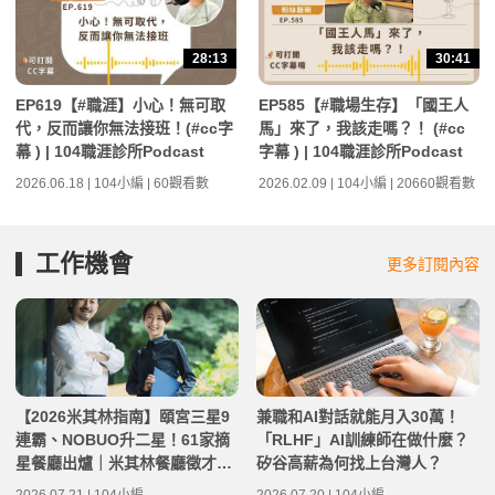
28:13
30:41
EP619【#職涯】小心！無可取
EP585【#職場生存】「國王人
代，反而讓你無法接班！(#cc字
馬」來了，我該走嗎？！ (#cc
幕 ) | 104職涯診所Podcast
字幕 ) | 104職涯診所Podcast
2026.06.18 | 104小編 | 60觀看數
2026.02.09 | 104小編 | 20660觀看數
工作機會
更多訂閱內容
【2026米其林指南】頤宮三星9
兼職和AI對話就能月入30萬！
連霸、NOBUO升二星！61家摘
「RLHF」AI訓練師在做什麼？
星餐廳出爐｜米其林餐廳徵才機
矽谷高薪為何找上台灣人？
會