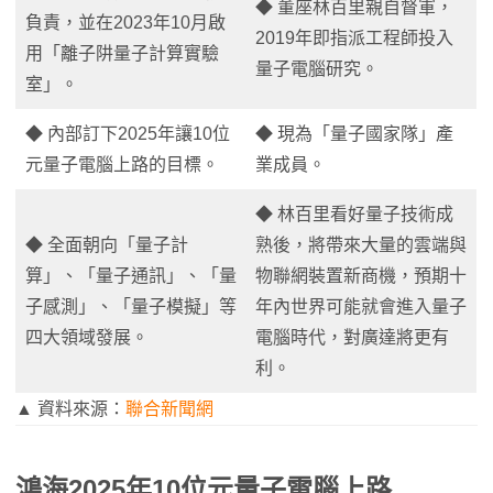
◆ 董座林百里親自督軍，
負責，並在2023年10月啟
2019年即指派工程師投入
用「離子阱量子計算實驗
量子電腦研究。
室」。
◆ 內部訂下2025年讓10位
◆ 現為「量子國家隊」產
元量子電腦上路的目標。
業成員。
◆ 林百里看好量子技術成
◆ 全面朝向「量子計
熟後，將帶來大量的雲端與
算」、「量子通訊」、「量
物聯網裝置新商機，預期十
子感測」、「量子模擬」等
年內世界可能就會進入量子
四大領域發展。
電腦時代，對廣達將更有
利。
▲ 資料來源：
聯合新聞網
鴻海2025年10位元量子電腦上路