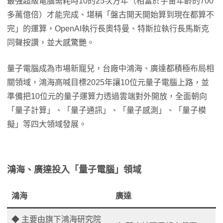
最強超級電腦需耗時10的25次方年（相當於宇宙年齡的700
多萬億倍）才能完成、堪稱「盤古開天開始算到現在都算不
完」的運算，OpenAI執行長奧特曼、特斯拉執行長馬斯克
同聲按讚，並大感驚艷。
量子電腦成為市場新寵兒，台廠中鴻海、廣達都積極布局相
關領域，鴻海高喊目標2025年讓10位元量子電腦上路，並
準備把10位元的量子運算力透過雲端對外開放，全面朝向
「量子計算」、「量子通訊」、「量子感測」、「量子模
擬」等四大領域發展。
鴻海、廣達投入「量子電腦」領域
鴻海
廣達
◆ 主要由旗下鴻海研究院