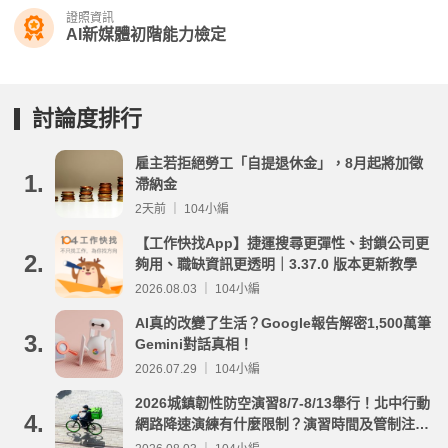
證照資訊
AI新媒體初階能力檢定
討論度排行
雇主若拒絕勞工「自提退休金」，8月起將加徵
1.
滯納金
2天前 ｜ 104小編
【工作快找App】捷運搜尋更彈性、封鎖公司更
2.
夠用、職缺資訊更透明｜3.37.0 版本更新教學
2026.08.03 ｜ 104小編
AI真的改變了生活？Google報告解密1,500萬筆
3.
Gemini對話真相！
2026.07.29 ｜ 104小編
2026城鎮韌性防空演習8/7-8/13舉行！北中行動
4.
網路降速演練有什麼限制？演習時間及管制注意
事項整理