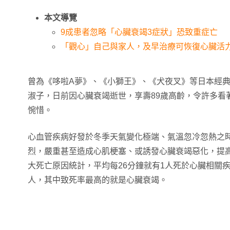
本文導覽
9成患者忽略「心臟衰竭3症狀」恐致重症亡
「觀心」自己與家人，及早治療可恢復心臟活
曾為《哆啦A夢》、《小獅王》、《犬夜叉》等日本經
淑子，日前因心臟衰竭逝世，享壽89歲高齡，令許多看
惋惜。
心血管疾病好發於冬季天氣變化極端、氣溫忽冷忽熱之
烈，嚴重甚至造成心肌梗塞、或誘發心臟衰竭惡化，提高
大死亡原因統計，平均每26分鐘就有1人死於心臟相關
人，其中致死率最高的就是心臟衰竭。