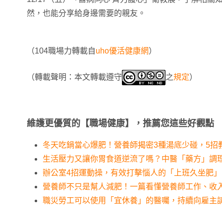
然，也能分享給身邊需要的親友。
（104職場力轉載自
uho優活健康網
）
（轉載聲明：本文轉載遵守
之
規定
）
維護更優質的【職場健康】，推薦您這些好觀點
冬天吃鍋當心爆肥！營養師揭密3種湯底少碰，5招
生活壓力又讓你胃食道逆流了嗎？中醫「藥方」調
辦公室4招運動操，有效打擊惱人的「上班久坐肥」
營養師不只是幫人減肥！一篇看懂營養師工作、收
職災勞工可以使用「宜休養」的醫囑，持續向雇主