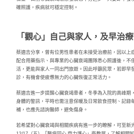
確照護，疾病就可穩定控制。
「觀心」自己與家人，及早治療
蔡適吉分享，曾有位男性患者在未接受治療前，因以上
配合用藥指示、與專業的心臟衰竭團隊悉心照護後，不
活，更能與家人一同出門旅遊。因此呼籲民眾，若即早
診，有機會使疲憊無力的心臟恢復正常活力。
蔡適吉進一步提醒心臟衰竭患者，冬季為入院的高峰期
身體的警訊，平時也需注意保暖及日常飲食控制、記錄
補，也應先諮詢醫師，避免傷身。
若希望對心臟衰竭與相關疾病有進一步的瞭解，可至新光醫
12/17（五）「醫病同心 齊力護心」衛教展，了解相