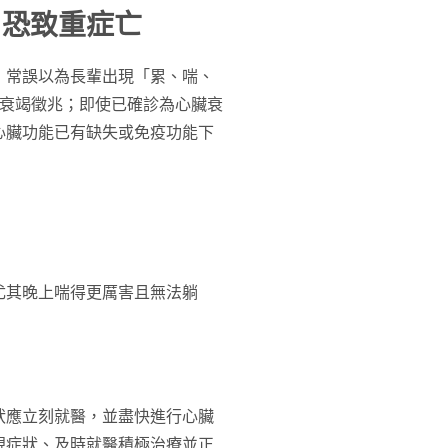
」恐致重症亡
，常誤以為長輩出現「累、喘、
臟衰竭徵兆；即使已確診為心臟衰
心臟功能已有缺失或免疫功能下
尤其晚上喘得更厲害且無法躺
狀應立刻就醫，並盡快進行心臟
現症狀、及時就醫積極治療並正