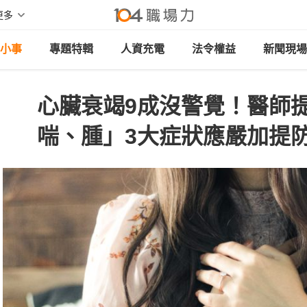
更多
小事
專題特輯
人資充電
法令權益
新聞現場
心臟衰竭9成沒警覺！醫師
喘、腫」3大症狀應嚴加提