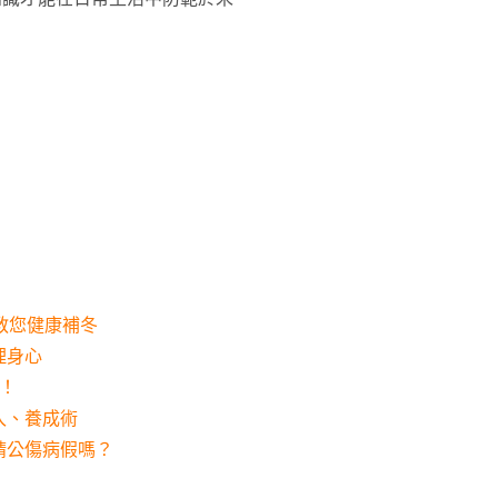
教您健康補冬
理身心
！
入、養成術
請公傷病假嗎？