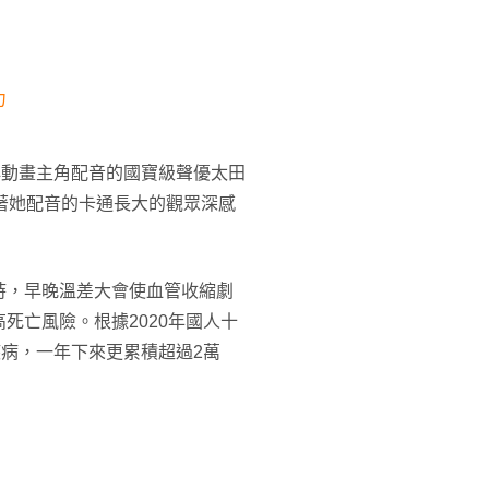
力
典動畫主角配音的國寶級聲優太田
著她配音的卡通長大的觀眾深感
時，早晚溫差大會使血管收縮劇
死亡風險。根據2020年國人十
疾病，一年下來更累積超過2萬