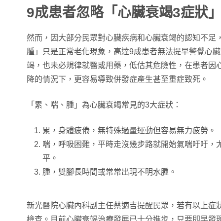
9成患者忽略「心臟衰竭3症狀
然而，因大部分民眾對心臟疾病和心臟衰竭的認知不足
腫」只是正常老化現象，高達9成患者無法提早警覺心
竭，也未必規律就醫或用藥，低估其危險性，在患者因
降的情況下，更容易導致併發症產生甚至重症致死。
「累、喘、腫」為心臟衰竭常見的3大症狀：
累，身體疲倦，無特殊過量運動但容易無力疲勞。
喘，呼吸困難，平時走沒幾步路就開始氣喘吁吁，
平。
腫，雙腳長時間或常常出現不明水腫。
新光醫院心臟內科副主任蔡適吉提醒民眾，若有以上症
檢查。目前心臟衰竭治療發展已十分進步，只要即早發