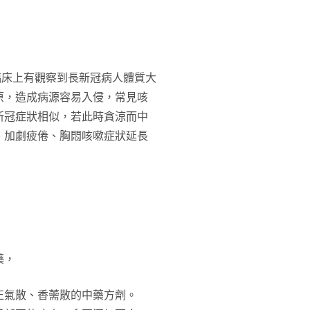
間臨床上有觀察到長新冠病人體質大
原，造成病源容易入侵，常見咳
新冠症狀相似，若此時貪涼而中
、加劇疲倦、胸悶咳嗽症狀延長
藥，
正氣散、香薷散的中藥方劑。