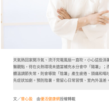
天氣熱回家開冷氣、流汗完電風扇一直吹，小心這些消
醫觀點，待在炎熱環境未適當補充水分會中「陽暑」；
體溫調節失常，則會導致「陰暑」產生疲倦、頭痛和嘔
先症狀加劇。預防陰暑，需留心日常習慣、室內外溫差
文／
曾心盈
由
優活健康網
授權轉載