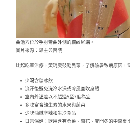
曲池穴位於手肘彎曲外側的橫紋尾端。
圖片來源：恩主公醫院
比起吃藥治療，黃琦雯鼓勵民眾，了解陰暑致病原因，
少喝含糖冰飲
流汗後避免洗冷水澡或冷風直吹身體
室內外溫差以不超過5至7度為宜
多吃富含維生素的水果與蔬菜
少吃油膩辛辣和生冷食品
日常保健：飲用含有桑葉、菊花、麥門冬的中醫夏