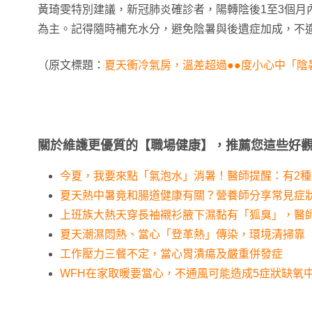
黃琦雯特別建議，新冠肺炎確診者，陽轉陰後1至3個月
為主。記得隨時補充水分，避免陰暑與後遺症加成，不
（原文標題：
夏天衝冷氣房，溫差超過●●度小心中「陰
關於維護更優質的【職場健康】，推薦您這些好
今夏，我要來點「氣泡水」消暑！醫師提醒：有2
夏天熱中暑竟和腸道健康有關？營養師分享常見症
上班族大熱天穿長袖襯衫腋下濕黏有「狐臭」，醫
夏天潮濕悶熱、當心「登革熱」傳染，環境清掃靠
工作壓力三餐不定，當心胃潰瘍及嚴重併發症
WFH在家取暖要當心，不通風可能造成5症狀缺氧