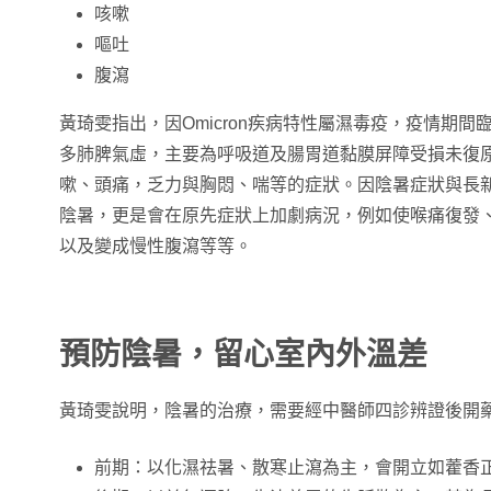
咳嗽
嘔吐
腹瀉
黃琦雯指出，因Omicron疾病特性屬濕毒疫，疫情期
多肺脾氣虛，主要為呼吸道及腸胃道黏膜屏障受損未復
嗽、頭痛，乏力與胸悶、喘等的症狀。因陰暑症狀與長
陰暑，更是會在原先症狀上加劇病況，例如使喉痛復發
以及變成慢性腹瀉等等。
預防陰暑，留心室內外溫差
黃琦雯說明，陰暑的治療，需要經中醫師四診辨證後開
前期：以化濕祛暑、散寒止瀉為主，會開立如藿香