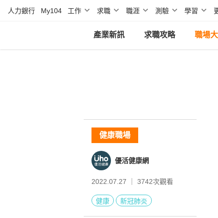
人力銀行
My104
工作
求職
職涯
測驗
學習
產業新訊
求職攻略
職場大
健康職場
優活健康網
2022.07.27 ｜
3742
次觀看
健康
新冠肺炎