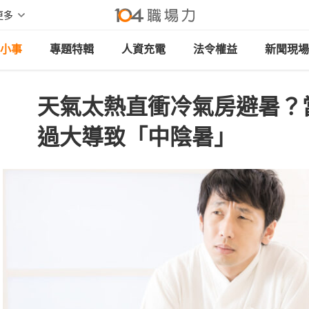
更多
小事
專題特輯
人資充電
法令權益
新聞現場
天氣太熱直衝冷氣房避暑？
過大導致「中陰暑」