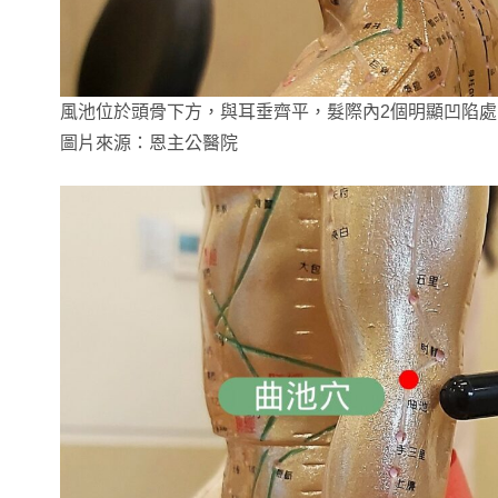
風池位於頭骨下方，與耳垂齊平，髮際內2個明顯凹陷處
圖片來源：恩主公醫院