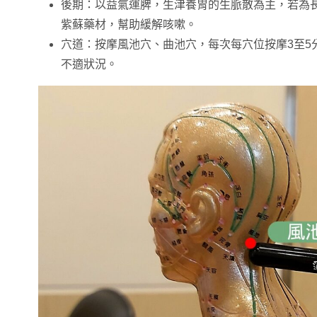
後期：以益氣運脾，生津養胃的生脈散為主，若為
紫蘇藥材，幫助緩解咳嗽。
穴道：按摩風池穴、曲池穴，每次每穴位按摩3至5
不適狀況。