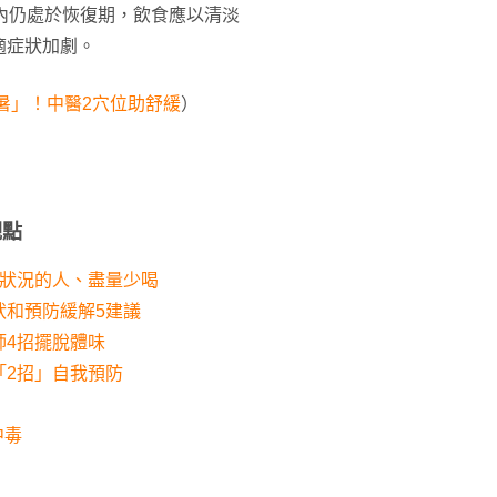
內仍處於恢復期，飲食應以清淡
適症狀加劇。
暑」！中醫2穴位助舒緩
）
觀點
種狀況的人、盡量少喝
狀和預防緩解5建議
師4招擺脫體味
「2招」自我預防
中毒