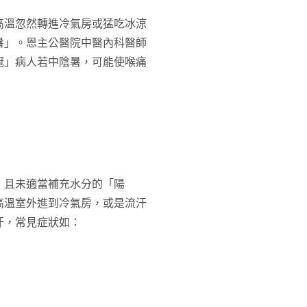
高溫忽然轉進冷氣房或猛吃冰涼
暑」。恩主公醫院中醫內科醫師
冠」病人若中陰暑，可能使喉痛
，且未適當補充水分的「陽
高溫室外進到冷氣房，或是流汗
汗，常見症狀如：