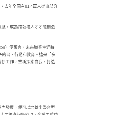
，去年全國有81.4萬人從事部分
就感，成為跨領域人才才能創造
atton）便預言，未來職業生涯將
子的習、行動和教育。這是「多
暫停工作，重新探索自我，打造
業內發展，便可以培養出整合型
界人才調查報告發現，企業內成功