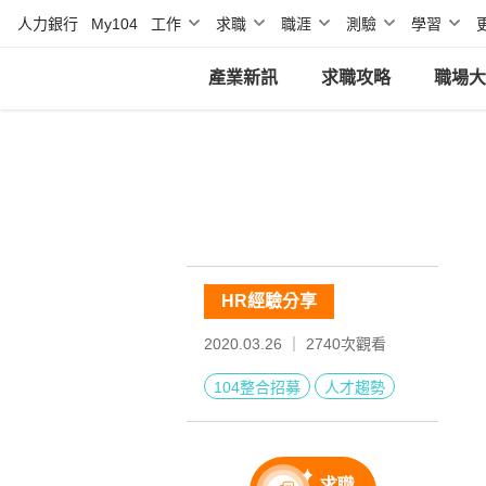
人力銀行
My104
工作
求職
職涯
測驗
學習
產業新訊
求職攻略
職場大
HR經驗分享
2020.03.26 ｜
2740
次觀看
104整合招募
人才趨勢