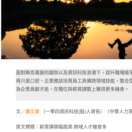
面對瞬息萬變的趨勢以及資訊科技浪潮下，提升職場競
再只是口號，企業應該培育員工具備跨領域技能，整合
為企業貢獻才能，在職位與薪資調整上獲得更多機會。
文／
鍾文雄
（一零四資訊科技(股)人資長）（中華人力
原文標題：薪資彈跳幅度高 跨域人才機會多