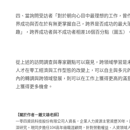
四、當詢問受訪者「對於朝向心目中最理想的工作，曾
界成功與否在於有無更掌握自己，跨界是否成功的最大
趣」，跨界成功者與不成功者相差16個百分點（圖五）
從上述的訪問調查與專家觀點可以窺見，跨領域學習是
人才在零工經濟與工作型態的改變上，可以自主與多元
內的轉調與跨領域發展，則可以在工作上獲得更高的滿
上獲得更多機會。
【關於作者－鍾文雄老師】
一零四資訊科技股份有限公司人資長，企業人力資源主管資歷30年
深研究。現同步擔任104高年級職涯顧問，針對勞動權益、人資領域