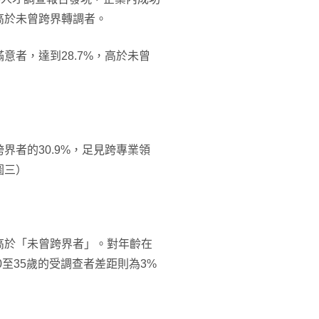
高於未曾跨界轉調者。
者，達到28.7%，高於未曾
界者的30.9%，足見跨專業領
圖三）
高於「未曾跨界者」。對年齡在
0至35歲的受調查者差距則為3%