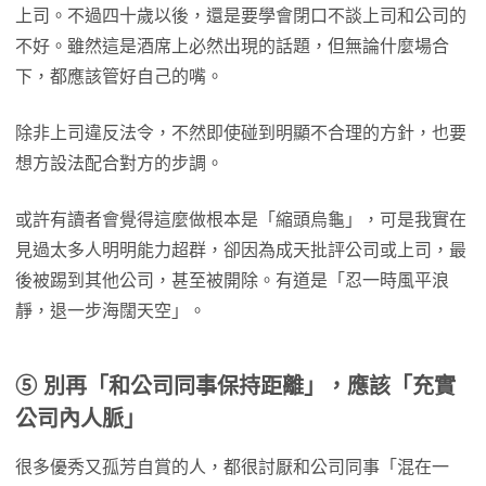
上司。不過四十歲以後，還是要學會閉口不談上司和公司的
不好。雖然這是酒席上必然出現的話題，但無論什麼場合
下，都應該管好自己的嘴。
除非上司違反法令，不然即使碰到明顯不合理的方針，也要
想方設法配合對方的步調。
或許有讀者會覺得這麼做根本是「縮頭烏龜」，可是我實在
見過太多人明明能力超群，卻因為成天批評公司或上司，最
後被踢到其他公司，甚至被開除。有道是「忍一時風平浪
靜，退一步海闊天空」。
⑤
別再「和公司同事保持距離」，應該「充實
公司內人脈」
很多優秀又孤芳自賞的人，都很討厭和公司同事「混在一