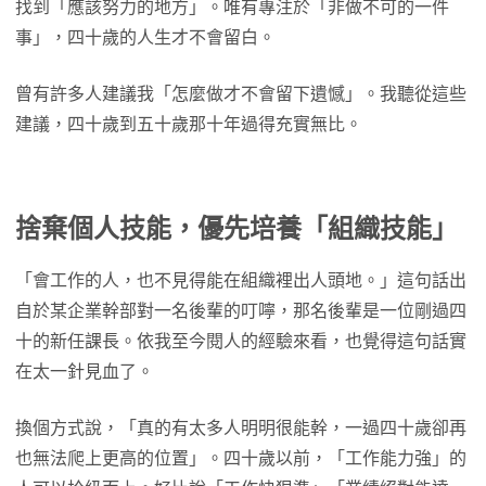
找到「應該努力的地方」。唯有專注於「非做不可的一件
事」，四十歲的人生才不會留白。
曾有許多人建議我「怎麼做才不會留下遺憾」。我聽從這些
建議，四十歲到五十歲那十年過得充實無比。
捨棄個人技能，優先培養「組織技能」
「會工作的人，也不見得能在組織裡出人頭地。」這句話出
自於某企業幹部對一名後輩的叮嚀，那名後輩是一位剛過四
十的新任課長。依我至今閱人的經驗來看，也覺得這句話實
在太一針見血了。
換個方式說，「真的有太多人明明很能幹，一過四十歲卻再
也無法爬上更高的位置」。四十歲以前，「工作能力強」的