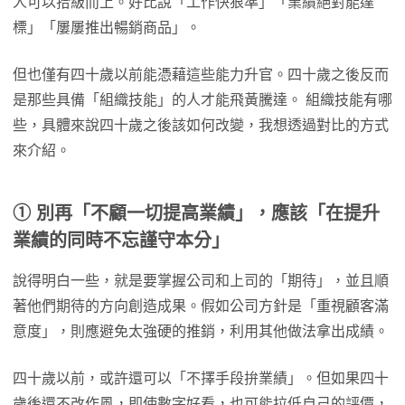
人可以拾級而上。好比說「工作快狠準」「業績絕對能達
標」「屢屢推出暢銷商品」。
但也僅有四十歲以前能憑藉這些能力升官。四十歲之後反而
是那些具備「組織技能」的人才能飛黃騰達。 組織技能有哪
些，具體來說四十歲之後該如何改變，我想透過對比的方式
來介紹。
①
別再「不顧一切提高業績」，應該「在提升
業績的同時不忘謹守本分」
說得明白一些，就是要掌握公司和上司的「期待」，並且順
著他們期待的方向創造成果。假如公司方針是「重視顧客滿
意度」，則應避免太強硬的推銷，利用其他做法拿出成績。
四十歲以前，或許還可以「不擇手段拚業績」。但如果四十
歲後還不改作風，即使數字好看，也可能拉低自己的評價，