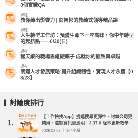
0個實戰QA
課程
教你練出影響力 | 彭智彬的教練式領導精品課
課程
人生轉型工作坊：預備生命下一座高峰，你中年轉型
的起航點——6/30(日)
課程
程天縱的職場思維硬底子 成就你的極致與卓越
課程
關鍵人才發展策略:提升組織韌性，實現人才永續【0
8/28】
討論度排行
【工作快找App】捷運搜尋更彈性、封鎖公司更
1.
夠用、職缺資訊更透明｜3.37.0 版本更新教學
2026.08.03 ｜ 104小編