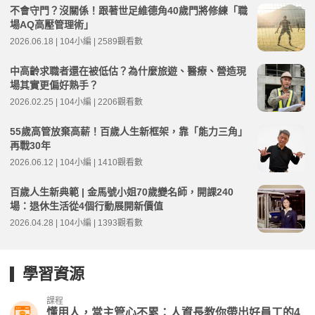
不會守門？沒關係！跟著世足維德角40歲門將修練「職
場AQ高壓管理術」
2026.06.18 | 104小編 | 2589觀看數
中高齡求職者還在被低估？為什麼旅遊、醫療、營造現
場其實更偏好熟手？
2026.02.25 | 104小編 | 2206觀看數
55歲高管放棄高薪！百歲人生新框架，靠「能力三角」
再戰30年
2026.06.12 | 104小編 | 1410觀看數
百歲人生新典範 | 金馬號小姐70歲變名師，開課240
場：退休生活從4個行動展開新價值
2026.04.28 | 104小編 | 1393觀看數
學習資源
課程
懂用人，當主管心不累：人資長教你帶出好員工的4