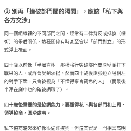
③
別再「撞破部門間的隔閡」，應該「私下與
各方交涉」
同一個組織裡的不同部門之間，經常有二律背反或抵換（權
衡）的矛盾關係，這種關係有時甚至會以「部門對立」的形
式浮上檯面。
四十歲以前像「半澤直樹」那樣強行突破部門間厚壁並打下
戰果的人，或許會受到褒揚。然而四十歲後還強迫立場相左
的對手下跪，只會被視為「不懂得察言觀色的人」（而最後
半澤在劇中也的確被調職了）。
四十歲後需要的是協調能力。要懂得私下與各部門和上司、
領導協商，圓滑處事。
私下協商聽起來好像很偷雞摸狗，但這其實是一門相當高明