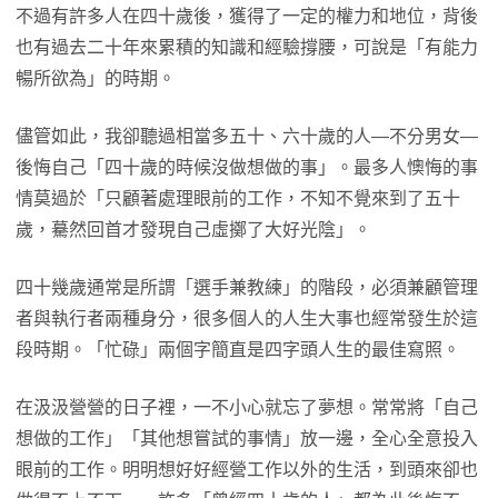
不過有許多人在四十歲後，獲得了一定的權力和地位，背後
也有過去二十年來累積的知識和經驗撐腰，可說是「有能力
暢所欲為」的時期。
儘管如此，我卻聽過相當多五十、六十歲的人—不分男女—
後悔自己「四十歲的時候沒做想做的事」。最多人懊悔的事
情莫過於「只顧著處理眼前的工作，不知不覺來到了五十
歲，驀然回首才發現自己虛擲了大好光陰」。
四十幾歲通常是所謂「選手兼教練」的階段，必須兼顧管理
者與執行者兩種身分，很多個人的人生大事也經常發生於這
段時期。「忙碌」兩個字簡直是四字頭人生的最佳寫照。
在汲汲營營的日子裡，一不小心就忘了夢想。常常將「自己
想做的工作」「其他想嘗試的事情」放一邊，全心全意投入
眼前的工作。明明想好好經營工作以外的生活，到頭來卻也