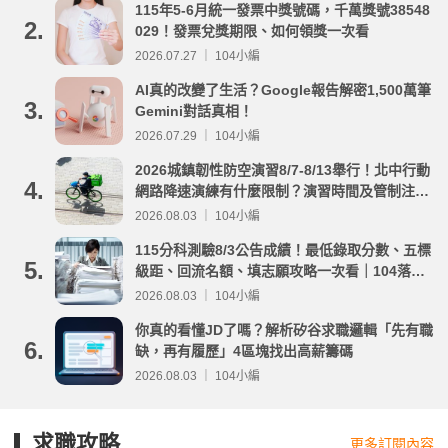
115年5-6月統一發票中獎號碼，千萬獎號38548
2.
029！發票兌獎期限、如何領獎一次看
2026.07.27 ｜ 104小編
AI真的改變了生活？Google報告解密1,500萬筆
3.
Gemini對話真相！
2026.07.29 ｜ 104小編
2026城鎮韌性防空演習8/7-8/13舉行！北中行動
4.
網路降速演練有什麼限制？演習時間及管制注意
事項整理
2026.08.03 ｜ 104小編
115分科測驗8/3公告成績！最低錄取分數、五標
5.
級距、回流名額、填志願攻略一次看｜104落點
分析
2026.08.03 ｜ 104小編
你真的看懂JD了嗎？解析矽谷求職邏輯「先有職
6.
缺，再有履歷」4區塊找出高薪籌碼
2026.08.03 ｜ 104小編
求職攻略
更多訂閱內容