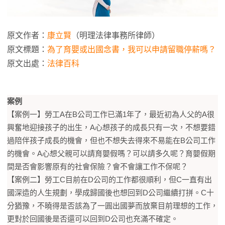
原文作者：
康立賢
（明理法律事務所律師）
原文標題：
為了育嬰或出國念書，我可以申請留職停薪嗎？
原文出處：
法律百科
案例
【案例一】勞工A在B公司工作已滿1年了，最近初為人父的A很
興奮地迎接孩子的出生，A心想孩子的成長只有一次，不想要錯
過陪伴孩子成長的機會，但也不想失去得來不易能在B公司工作
的機會。A心想父親可以請育嬰假嗎？可以請多久呢？育嬰假期
間是否會影響原有的社會保險？會不會讓工作不保呢？
【案例二】勞工C目前在D公司的工作都很順利，但C一直有出
國深造的人生規劃，學成歸國後也想回到D公司繼續打拼。C十
分猶豫，不曉得是否該為了一圓出國夢而放棄目前理想的工作，
更對於回國後是否還可以回到D公司也充滿不確定。