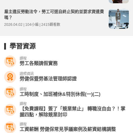
雇主違反勞動法令，勞工可逕自終止契約並要求資遣費
嗎？
2026.04.02 | 104小編 | 2415觀看數
學習資源
課程
勞工各類請假實務
證照資訊
勞健保暨勞基法管理師認證
課程
工時制度、加班補休&特別休假(一)(二)
課程
【免費課程】簽了「競業禁止」 轉職沒自由？！掌
握四點，解除競業封印
課程
工資薪酬 勞健保常見爭議案例及薪資結構調整