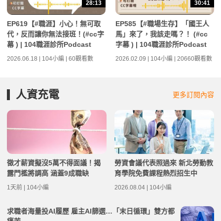
28:13
30:41
EP619【#職涯】小心！無可取
EP585【#職場生存】「國王人
代，反而讓你無法接班！(#cc字
馬」來了，我該走嗎？！ (#cc
幕 ) | 104職涯診所Podcast
字幕 ) | 104職涯診所Podcast
2026.06.18 | 104小編 | 60觀看數
2026.02.09 | 104小編 | 20660觀看數
人資充電
更多訂閱內容
徵才薪資擬沒5萬不得面議！揭
勞資會議代表照過來 新北勞動教
露門檻將調高 涵蓋9成職缺
育學院免費課程熱烈招生中
1天前 | 104小編
2026.08.04 | 104小編
求職者海量投AI履歷 雇主AI篩選…「末日循環」雙方都
痛苦