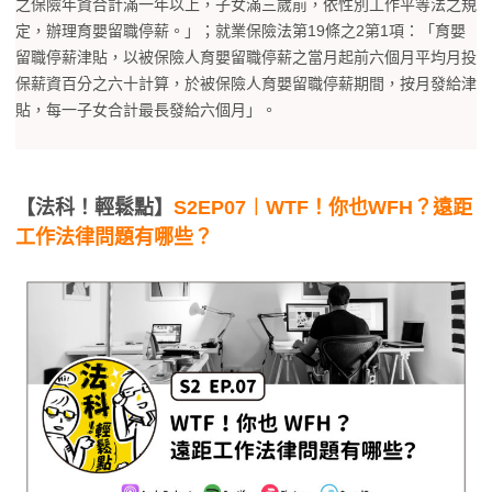
之保險年資合計滿一年以上，子女滿三歲前，依性別工作平等法之規
定，辦理育嬰留職停薪。」；就業保險法第19條之2第1項：「育嬰
留職停薪津貼，以被保險人育嬰留職停薪之當月起前六個月平均月投
保薪資百分之六十計算，於被保險人育嬰留職停薪期間，按月發給津
貼，每一子女合計最長發給六個月」。
【法科！輕鬆點】
S2EP07︱WTF！你也WFH？遠距
工作法律問題有哪些？