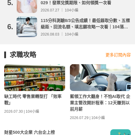
5.
029！發票兌獎期限、如何領獎一次看
2026.07.27 ｜ 104小編
115分科測驗8/3公告成績！最低錄取分數、五標
6.
級距、回流名額、填志願攻略一次看｜104落點
分析
2026.08.03 ｜ 104小編
求職攻略
更多訂閱內容
缺工時代 零售業轉型打 「效率
藍領工作大翻身！不怕AI取代 企
戰」
業主管改開計程車：12天賺到以
前月薪
2026.07.30 | 104小編
2026.07.29 | 104小編
財星500大企業 六台企上榜