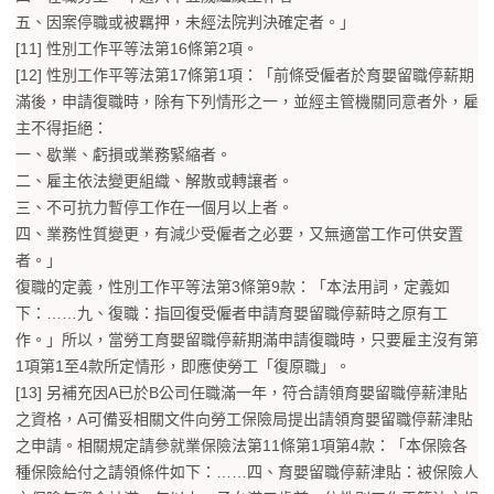
五、因案停職或被羈押，未經法院判決確定者。」
[11] 性別工作平等法第16條第2項。
[12] 性別工作平等法第17條第1項：「前條受僱者於育嬰留職停薪期
滿後，申請復職時，除有下列情形之一，並經主管機關同意者外，雇
主不得拒絕：
一、歇業、虧損或業務緊縮者。
二、雇主依法變更組織、解散或轉讓者。
三、不可抗力暫停工作在一個月以上者。
四、業務性質變更，有減少受僱者之必要，又無適當工作可供安置
者。」
復職的定義，性別工作平等法第3條第9款：「本法用詞，定義如
下：……九、復職：指回復受僱者申請育嬰留職停薪時之原有工
作。」所以，當勞工育嬰留職停薪期滿申請復職時，只要雇主沒有第
1項第1至4款所定情形，即應使勞工「復原職」。
[13] 另補充因A已於B公司任職滿一年，符合請領育嬰留職停薪津貼
之資格，A可備妥相關文件向勞工保險局提出請領育嬰留職停薪津貼
之申請。相關規定請參就業保險法第11條第1項第4款：「本保險各
種保險給付之請領條件如下：……四、育嬰留職停薪津貼：被保險人