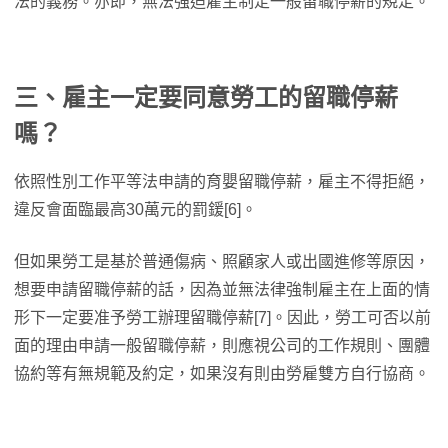
法的義務。亦即，無法強迫雇主制定一般留職停薪的規定。
三、雇主一定要同意勞工的留職停薪
嗎？
依照性別工作平等法申請的育嬰留職停薪，雇主不得拒絕，
違反會面臨最高30萬元的罰鍰[6]。
但如果勞工是基於普通傷病、照顧家人或出國進修等原因，
想要申請留職停薪的話，因為並無法律強制雇主在上面的情
形下一定要准予勞工辦理留職停薪[7]。因此，勞工可否以前
面的理由申請一般留職停薪，則應視公司的工作規則、團體
協約等有無規範及約定，如果沒有則由勞雇雙方自行協商。