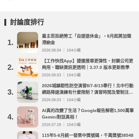
討論度排行
雇主若拒絕勞工「自提退休金」，8月起將加徵
1.
滯納金
2026.08.04 ｜ 104小編
【工作快找App】捷運搜尋更彈性、封鎖公司更
2.
夠用、職缺資訊更透明｜3.37.0 版本更新教學
2026.08.03 ｜ 104小編
2026城鎮韌性防空演習8/7-8/13舉行！北中行動
3.
網路降速演練有什麼限制？演習時間及管制注意
事項整理
2026.08.03 ｜ 104小編
AI真的改變了生活？Google報告解密1,500萬筆
4.
Gemini對話真相！
2026.07.29 ｜ 104小編
115年5-6月統一發票中獎號碼，千萬獎號38548