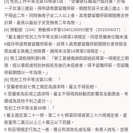
[3] 性別工作平等法第16條第1項：「受僱者任職滿六個月後，於每
一子女滿三歲前，得申請育嬰留職停薪，期間至該子女滿三歲止，但
不得逾二年。同時撫育子女二人以上者，其育嬰留職停薪期間應合併
計算，最長以最幼子女受撫育二年為限。」
[4] 勞動部（104）勞動條4字第1040130693號令（2015/04/27）：
「雇主優於性別工作平等法第16條第1項規定，同意受僱者任職未滿
6個月申請育嬰留職停薪者，該等人員育嬰留職停薪期間社會保險及
原由雇主負擔之保險費，適用本法第16條第2項規定。」
[5] 勞工請假規則第5條：「勞工普通傷病假超過前條第一項規定之期
限，經以事假或特別休假抵充後仍未痊癒者，得予留職停薪。但留職
停薪期間以一年為限。」
[6] 性別工作平等法第21條：「
I 受僱者依前七條之規定為請求時，雇主不得拒絕。
II 受僱者為前項之請求時，雇主不得視為缺勤而影響其全勤獎金、考
績或為其他不利之處分。」
性別工作平等法第38條：「
I 雇主違反第二十一條、第二十七條第四項或第三十六條規定者，處
新臺幣二萬元以上三十萬元以下罰鍰。
II 有前項規定行為之一者，應公布其姓名或名稱、負責人姓名，並限