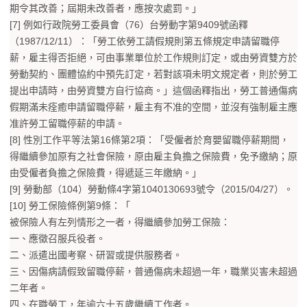
期令其改善；屆期未改善者，應按次處罰。」
[7] 例如行政院勞工委員會（76）台勞動字第9409號函釋
（1987/12/11）：「勞工依勞工請假規則第五條規定申請留職停
薪，雇主得否拒絕，可由事業單位於工作規則訂定，或由勞資雙方於
勞動契約、團體協約中預先訂定，若對該項未明文規定者，則於勞工
提出申請時，由勞資雙方自行協商。」這個函釋指出，勞工普通傷病
假期滿未痊癒申請留職停薪，雇主有不准的空間，並沒有強制雇主應
准許勞工留職停薪的申請。
[8] 性別工作平等法第16條第2項：「受僱者於育嬰留職停薪期間，
得繼續參加原有之社會保險，原由雇主負擔之保險費，免予繳納；原
由受僱者負擔之保險費，得遞延三年繳納。」
[9] 勞動部（104）勞動條4字第1040130693號令（2015/04/27）。
[10] 勞工保險條例第9條：「
被保險人有左列情形之一者，得繼續參加勞工保險：
一、應徵召服兵役者。
二、派遣出國考察、研習或提供服務者。
三、因傷病請假致留職停薪，普通傷病未超過一年，職業災害未超過
二年者。
四、在職勞工，年逾六十五歲繼續工作者。