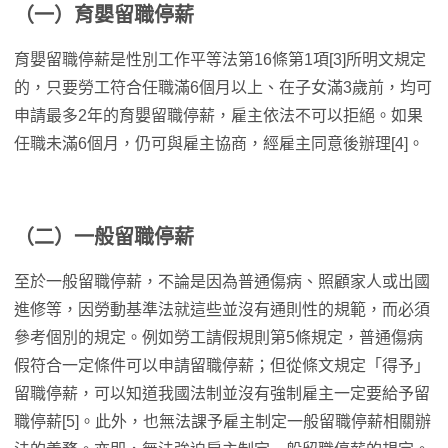
（一）育嬰留職停薪
育嬰留職停薪是性別工作平等法第16條第1項[3]所明文規定
的，只要勞工符合任職滿6個月以上、在子女滿3歲前，均可
申請最多2年的育嬰留職停薪，雇主依法不可以拒絕。如果
任職未滿6個月，仍可與雇主協商，經雇主同意後辦理[4]。
（二）一般留職停薪
至於一般留職停薪，不論是因為普通傷病、照顧家人或出國
進修等，因勞動基準法就這些並沒有通則性的規範，而必須
參考個別的規定。例如勞工請假規則第5條規定，普通傷病
假符合一定條件可以申請留職停薪；但從條文規定「得予」
留職停薪，可以知道我國法制並沒有強制雇主一定要給予留
職停薪[5]。此外，也無法課予雇主制定一般留職停薪相關辦