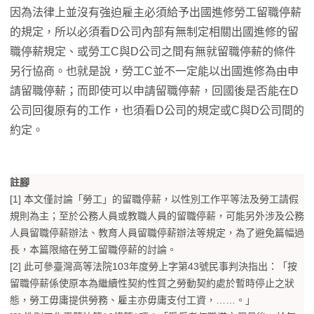
因為法律上並沒有強迫雇主必須給予出國進修勞工留職停薪
的規定，所以必須看D公司內部有無制定相關出國進修的留
職停薪規定、或勞工C與D公司之間有無就留職停薪的條件
另行協商。也就是說，勞工C並不一定能以出國進修為由申
請留職停薪；而即使可以申請留職停薪，回國後是否能在D
公司回復原有的工作，也須看D公司的規定或C與D公司間的
約定。
註腳
[1] 本文僅討論「勞工」的留職停薪，以性別工作平等法及勞工請假
規則為主；至於公務人員或教職人員的留職停薪，可能另外涉及公務
人員留職停薪辦法、教育人員留職停薪辦法等規定，為了避免篇幅過
長，本篇限縮在勞工留職停薪的討論。
[2] 此可參臺灣高等法院103年度勞上字第43號民事判決指出：「按
留職停薪係使原本為繼續性契約性質之勞動契約處於暫時停止之狀
態，勞工毋庸提供勞務、雇主亦毋庸支付工資，……。」