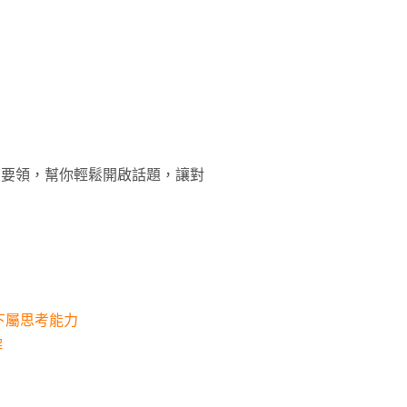
7要領，幫你輕鬆開啟話題，讓對
下屬思考能力
解