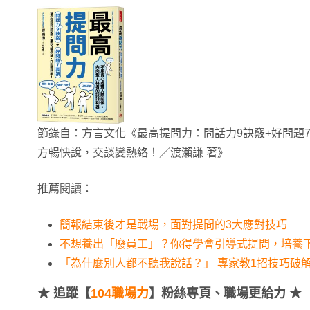
節錄自：方言文化《最高提問力：問話力9訣竅+好問題
方暢快說，交談變熱絡！／渡瀨謙 著》
推薦閱讀：
簡報結束後才是戰場，面對提問的3大應對技巧
不想養出「廢員工」？你得學會引導式提問，培養
「為什麼別人都不聽我說話？」 專家教1招技巧破
★
追蹤【
104職場力
】粉絲專頁、職場更給力 ★