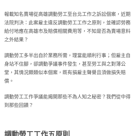
報載知名賣場從高雄調動勞工至台北工作之訴訟個案，近期
法院判決：此案雇主違反調動勞工工作之原則，並確認勞務
給付地應在高雄市及賠償相關費用等，不知是否為賣場意料
之外結果？
調動勞工多半出自於業務所需，理當能順利行事；但雇主自
身站不住腳，卻調動爭議事件發生，甚至勞工與之對簿公
堂，其情況頗類似本個案，既有損雇主聲譽且須做損失賠
償。
調動勞工工作爭議能揭開那些不為人知之秘密？我們從中得
到那些回饋？
調動勞工工作五原則