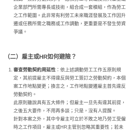
企業部門所需專長或技術，組合成一套模組，作為勞工
之工作範圍。此非常有利勞工未來職涯發展及工作因升
遷或任務所需之職務或工作調動，更重要是不發生勞資
爭議。
（二）雇主或HR如何避險？
審查勞動契約周延性
：依上述調動勞工工作五原則規
定，其前提雇主不得違反與勞工簽訂之勞動契約，本個
案工作地點變更；換言之，工作地點變遷雇主首先違反
勞動契約。
此原則雖說具有五大條件；但雇主一旦先有違其前提，
之後五大要件，不用再多談；只是，沒有人提醒。
針對本案之外，其中令雇主可立於不敗之地乃勞工受僱
時之工作項目，雇主或HR主管別忽略其重要性；若未