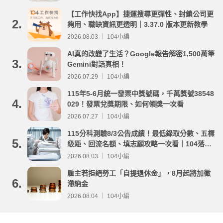
【工作快找App】捷運搜尋更彈性、封鎖公司更
2.
夠用、職缺資訊更透明｜3.37.0 版本更新教學
2026.08.03 ｜ 104小編
AI真的改變了生活？Google報告解密1,500萬筆
3.
Gemini對話真相！
2026.07.29 ｜ 104小編
115年5-6月統一發票中獎號碼，千萬獎號38548
4.
029！發票兌獎期限、如何領獎一次看
2026.07.27 ｜ 104小編
115分科測驗8/3公告成績！最低錄取分數、五標
5.
級距、回流名額、填志願攻略一次看｜104落點
分析
2026.08.03 ｜ 104小編
雇主若拒絕勞工「自提退休金」，8月起將加徵
6.
滯納金
2026.08.04 ｜ 104小編