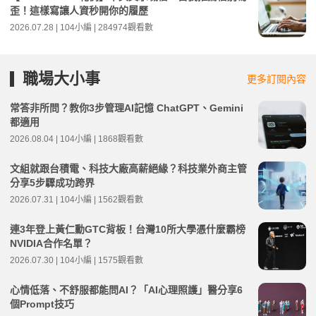
歪！這樣寫讓人資秒開你的履歷
2026.07.28 | 104小編 | 284974觀看數
職場大小事
更多訂閱內容
常答非所問？教你3步管理AI記憶 ChatGPT、Gemini
都適用
2026.08.04 | 104小編 | 1868觀看數
文組就跟台積電、科技大廠高薪絕緣？科技業外商主管
分享5步驟成功跨界
2026.07.31 | 104小編 | 1562觀看數
連3年登上黃仁勳GTC背板！台灣10所大學憑什麼霸榜
NVIDIA合作名單？
2026.07.30 | 104小編 | 1575觀看數
心情低落、不舒服都能問AI？「AI心理照護」醫分享6
個Prompt技巧