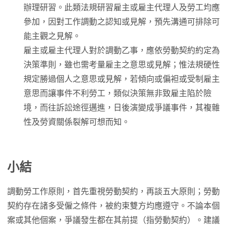
辦理研習。此類法規研習雇主或雇主代理人及勞工均應
參加，因對工作調動之認知或見解，預先溝通可排除可
能主觀之見解。
雇主或雇主代理人對於調動乙事，應依勞動契約約定為
決策準則，雖也需考量雇主之意思或見解；惟法規硬性
規定勝過個人之意思或見解，若傾向或偏袒或受制雇主
意思而讓事件不利勞工，類似決策無非致雇主陷於險
境，而往訴訟途徑邁進，日後演變成爭議事件，其複雜
性及勞資關係裂解可想而知。
小結
調動勞工作原則，首先重視勞動契約，再談五大原則；勞動
契約存在諸多受僱之條件，被約束雙方均應遵守。不論本個
案或其他個案，爭議發生都在其前提（指勞動契約）。建議