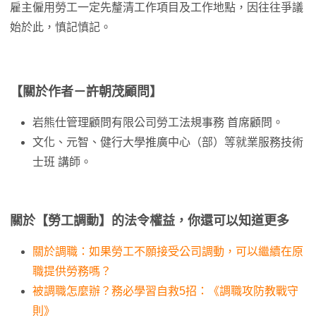
雇主僱用勞工一定先釐清工作項目及工作地點，因往往爭議
始於此，慎記慎記。
【關於作者－許朝茂顧問】
岩熊仕管理顧問有限公司勞工法規事務 首席顧問。
文化、元智、健行大學推廣中心（部）等就業服務技術
士班 講師。
關於【勞工調動】的法令權益，你還可以知道更多
關於調職：如果勞工不願接受公司調動，可以繼續在原
職提供勞務嗎？
被調職怎麼辦？務必學習自救5招：《調職攻防教戰守
則》