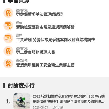
學習資源
證照資訊
勞健保暨勞基法管理師認證
課程
勞動檢查應對＆常見違規案例解析
課程
工資薪酬 勞健保常見爭議案例及薪資結構調整
證照資訊
勞工健康服務護理人員
證照資訊
營造業甲種勞工安全衛生業務主管
討論度排行
2026城鎮韌性防空演習8/7-8/13舉行！北中行動
1.
網路降速演練有什麼限制？演習時間及管制注意
事項整理
2026.08.03 ｜ 104小編