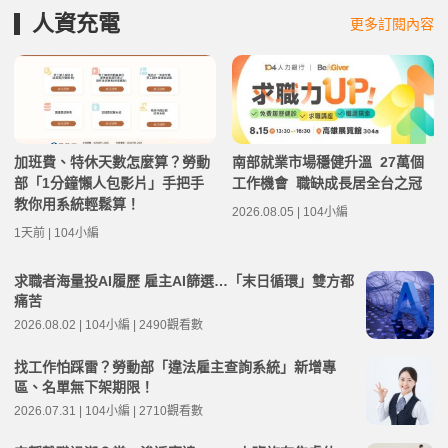
人資充電
更多訂閱內容
加班費、特休天數怎麼算？勞動
南部就業市場穩健升溫 27萬個
部「1分鐘懶人包影片」手把手
工作機會 職缺成長居全台之冠
教你用系統輕鬆算！
2026.08.05 | 104小編
1天前 | 104小編
求職者海量投AI履歷 雇主AI篩選…「末日循環」雙方都
痛苦
2026.08.02 | 104小編 | 2490觀看數
找工作怕踩雷？勞動部「違法雇主查詢系統」新增專
區、名單無下架期限！
2026.07.31 | 104小編 | 2710觀看數