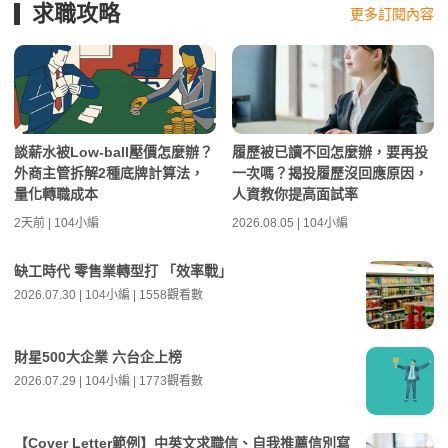
求職攻略
更多訂閱內容
談薪水被Low-ball壓價怎麼辦？
履歷被已讀不回怎麼辦，要再投
外商主管拆解2種底牌計算法，
一次嗎？揭投履歷沒回應原因，
量化轉職成本
人資教你提高面試率
2天前 | 104小編
2026.08.05 | 104小編
缺工時代 零售業轉型打 「效率戰」
2026.07.30 | 104小編 | 1558觀看數
財星500大企業 六台企上榜
2026.07.29 | 104小編 | 1773觀看數
【Cover Letter範例】中英文求職信、自我推薦信別寫