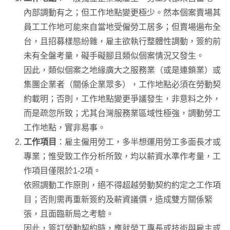
內部調動有之；但工作地點變更極少。然本個案賣場其
員工工作地可能來自當地受僱勞工居多；但賣場遍布全
台，且招募樣態紛雜，雇主欲執行整體性調動，簽約前
未有全盤考量，礙手礙腳且類似個案情況又發生。
因此，類似個案之地緣廣大之服務業（或是連鎖業）或
集團企業者（關係企業眾多），工作地點必須在勞動契
約載明；否則，工作地點變更爭議發生，非意料之外，
而是疏忽所致；尤其台灣服務業區域性極強，調動勞工
工作地點，實非易事。
工作項目
：雇主僱用勞工，多半想運用勞工多面長才或
專業；惟受致工作分析所致，均以薪資水準作考量，工
作項目僅限於1-2項。
依照調動工作原則，絕不得超越勞動契約約定之工作項
目；否則需再重新簽約及薪資議價，造成雙方關係緊
張，且面臨新局之考驗。
因此，簽訂勞動契約時，應就勞工專長或技術與雇主或