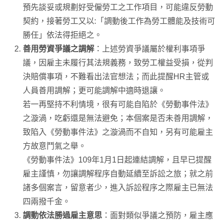
預先談妥或規劃好受僱勞工之工作項目，可能違反勞動
契約，接著勞工又以:「調動後工作為勞工體能及技術可
勝任」依法得拒絕之。
善用勞資爭議之調解
：上述勞資爭議屬於權利事項爭
議，因雇主未履行其法規義務，致勞工權益受損，從判
決賠償事項，不難看出法官想法；而此提醒HR主管或
人員善用調解；更可能調解中適時退讓。
若一再堅持不利情境，很有可能自陷於《勞動事件法》
之漩渦，吃虧還是無法避免；本個案是否未善用調解，
致陷入《勞動事件法》之漩渦而不自知，另有可能雇主
方故意鬥氣之舉。
《勞動事件法》109年1月1日起連結調解，且早已提醒
雇主謹慎，勿讓調解程序自動延續至訴訟之旅；就之前
諸多個案言，留意者少，進入訴訟程序之際雇主已無法
四兩撥千金。
調動依法勝過雇主意思
：面對類似爭議之預防，雇主應