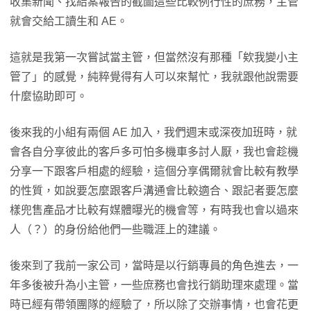
收集新聞、找結案報告的截圖這些比較例行性的庶務，主管
就會交給工讀生和 AE。
這就是我第一次嘗試當主管，但當然沒有那種「欸我變小主
管了」的感覺，純粹覺得有人可以來幫忙，我就跟他說需要
什麼協助即可。
後來我的小組有兩個 AE 加入，我們週末或深夜加班時，就
會各自分享彼此的客戶多可怕多機車多討人厭，我也會趁機
分享一下跟客戶相處的經驗，這個分享偶爾就會比較有教學
的性質，如說要怎麼跟客戶溝通會比較適合、跟記者要怎麼
樣兜售產品才比較有媒體曝光的機會等，有時我也會以過來
人（？）的身份給他們一些職涯上的建議。
後來到了我前一家公司，當時是以行銷專員的角色進去，一
年多後被升為小主管，一些庶務也會找行銷助理來處理。當
時已經有帶領團隊的經驗了，所以除了交辦事情，也會花更