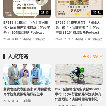
28:13
30:41
EP619【#職涯】小心！無可取
EP585【#職場生存】「國王人
代，反而讓你無法接班！(#cc字
馬」來了，我該走嗎？！ (#cc
幕 ) | 104職涯診所Podcast
字幕 ) | 104職涯診所Podcast
2026.06.18 | 104小編 | 60觀看數
2026.02.09 | 104小編 | 20660觀看數
人資充電
更多訂閱內容
勞資會議代表照過來 新北勞動教
2026城鎮韌性防空演習8/7-8/13
育學院免費課程熱烈招生中
舉行！北中行動網路降速演練有
什麼限制？演習時間及管制注意
2026.08.04 | 104小編
事項整理