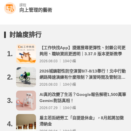
課程
向上管理的藝術
討論度排行
【工作快找App】捷運搜尋更彈性、封鎖公司更
1.
夠用、職缺資訊更透明｜3.37.0 版本更新教學
2026.08.03 ｜ 104小編
2026城鎮韌性防空演習8/7-8/13舉行！北中行動
2.
網路降速演練有什麼限制？演習時間及管制注意
事項整理
2026.08.03 ｜ 104小編
AI真的改變了生活？Google報告解密1,500萬筆
3.
Gemini對話真相！
2026.07.29 ｜ 104小編
雇主若拒絕勞工「自提退休金」，8月起將加徵
4.
滯納金