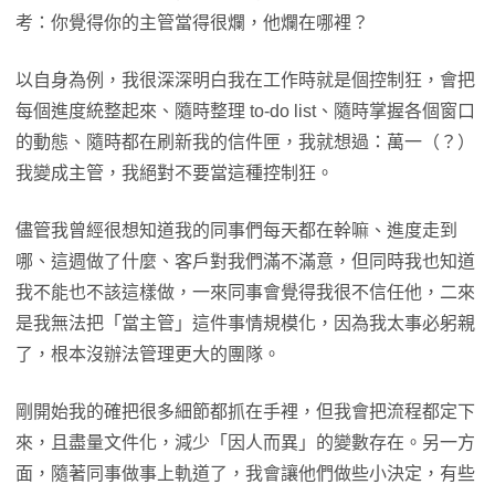
考：你覺得你的主管當得很爛，他爛在哪裡？
以自身為例，我很深深明白我在工作時就是個控制狂，會把
每個進度統整起來、隨時整理 to-do list、隨時掌握各個窗口
的動態、隨時都在刷新我的信件匣，我就想過：萬一（？）
我變成主管，我絕對不要當這種控制狂。
儘管我曾經很想知道我的同事們每天都在幹嘛、進度走到
哪、這週做了什麼、客戶對我們滿不滿意，但同時我也知道
我不能也不該這樣做，一來同事會覺得我很不信任他，二來
是我無法把「當主管」這件事情規模化，因為我太事必躬親
了，根本沒辦法管理更大的團隊。
剛開始我的確把很多細節都抓在手裡，但我會把流程都定下
來，且盡量文件化，減少「因人而異」的變數存在。另一方
面，隨著同事做事上軌道了，我會讓他們做些小決定，有些