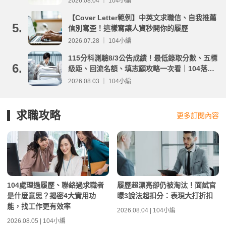
2026.08.04 ｜ 104小編
【Cover Letter範例】中英文求職信、自我推薦
5.
信別寫歪！這樣寫讓人資秒開你的履歷
2026.07.28 ｜ 104小編
115分科測驗8/3公告成績！最低錄取分數、五標
6.
級距、回流名額、填志願攻略一次看｜104落點
分析
2026.08.03 ｜ 104小編
求職攻略
更多訂閱內容
104處理過履歷、聯絡過求職者
履歷超漂亮卻仍被淘汰！面試官
是什麼意思？揭密4大實用功
曝3說法超扣分：表現大打折扣
能，找工作更有效率
2026.08.04 | 104小編
2026.08.05 | 104小編