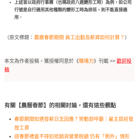
上述皆以政府行事曆（也稱政府八週變形工時）為例，如公司
行號是自行適用其他種類的變形工時為排班，則不能直接適
用
。
（原文標題：
農曆春節期間 員工出勤及薪資如何計算？
）
本文為作者投稿，獲授權同意於《
職場力
》刊載 >>
歡迎投
稿
有關【農曆春節】的相關討論，還有這些觀點
春節期間如遇發薪日怎因應？勞動部呼籲：雇主提前發
放工資
送春節禮盒不得扣抵銷貨營業稅額 仍有「例外」情形