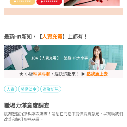
最新HR新知，【
人資充電
】上都有！
★ 小編
精選專欄
，趕快追起來！ ▶
點我馬上去
人資
勞動法令
產業新訊
職場力滿意度調查
感謝您撥冗參與本次調查！請您在問卷中提供寶貴意見，以幫助我們
改善和提升服務品質。