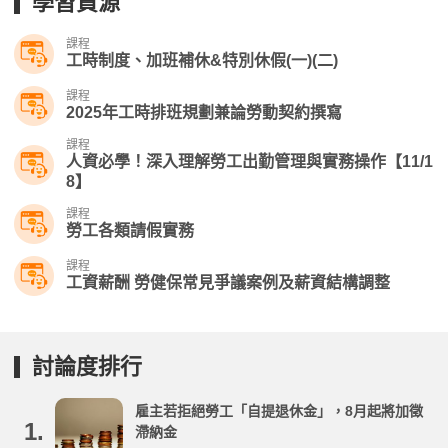
學習資源
課程
工時制度、加班補休&特別休假(一)(二)
課程
2025年工時排班規劃兼論勞動契約撰寫
課程
人資必學！深入理解勞工出勤管理與實務操作【11/1
8】
課程
勞工各類請假實務
課程
工資薪酬 勞健保常見爭議案例及薪資結構調整
討論度排行
雇主若拒絕勞工「自提退休金」，8月起將加徵
1.
滯納金