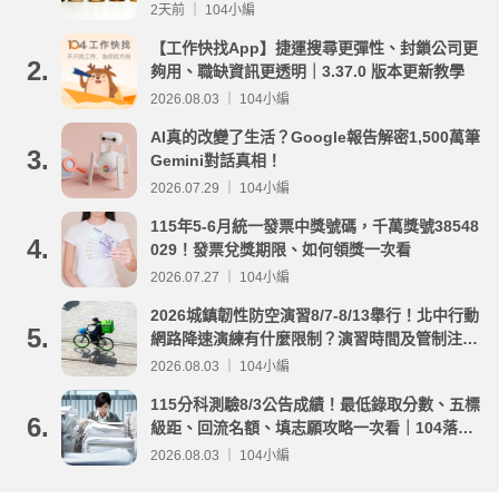
2天前 ｜ 104小編
【工作快找App】捷運搜尋更彈性、封鎖公司更
2.
夠用、職缺資訊更透明｜3.37.0 版本更新教學
2026.08.03 ｜ 104小編
AI真的改變了生活？Google報告解密1,500萬筆
3.
Gemini對話真相！
2026.07.29 ｜ 104小編
115年5-6月統一發票中獎號碼，千萬獎號38548
4.
029！發票兌獎期限、如何領獎一次看
2026.07.27 ｜ 104小編
2026城鎮韌性防空演習8/7-8/13舉行！北中行動
5.
網路降速演練有什麼限制？演習時間及管制注意
事項整理
2026.08.03 ｜ 104小編
115分科測驗8/3公告成績！最低錄取分數、五標
6.
級距、回流名額、填志願攻略一次看｜104落點
分析
2026.08.03 ｜ 104小編