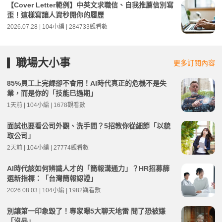
【Cover Letter範例】中英文求職信、自我推薦信別寫
歪！這樣寫讓人資秒開你的履歷
2026.07.28 | 104小編 | 284733觀看數
職場大小事
更多訂閱內容
85%員工上完課卻不會用！AI時代真正的危機不是失
業，而是你的「技能已過期」
1天前 | 104小編 | 1678觀看數
面試也要看公司外觀、洗手間？5招教你從細節「以貌
取公司」
2天前 | 104小編 | 27774觀看數
AI時代該如何辨識人才的「簡報溝通力」？HR招募篩
選新指標：「台灣簡報認證」
2026.08.03 | 104小編 | 1982觀看數
別讓第一印象毀了！專家曝5大聊天地雷 問了恐被嫌
「沒品」