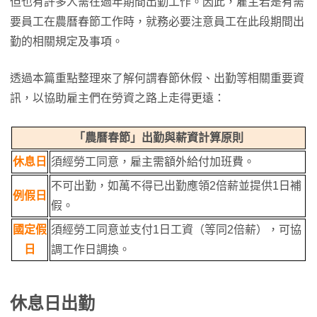
但也有許多人需在過年期間出勤工作。因此，雇主若是有需
要員工在農曆春節工作時，就務必要注意員工在此段期間出
勤的相關規定及事項。
透過本篇重點整理來了解何謂春節休假、出勤等相關重要資
訊，以協助雇主們在勞資之路上走得更遠：
「農曆春節」出勤與薪資計算原則
休息日
須經勞工同意，雇主需額外給付加班費。
不可出勤，如萬不得已出勤應領2倍薪並提供1日補
例假日
假。
國定假
須經勞工同意並支付1日工資（等同2倍薪），可協
日
調工作日調換。
休息日出勤