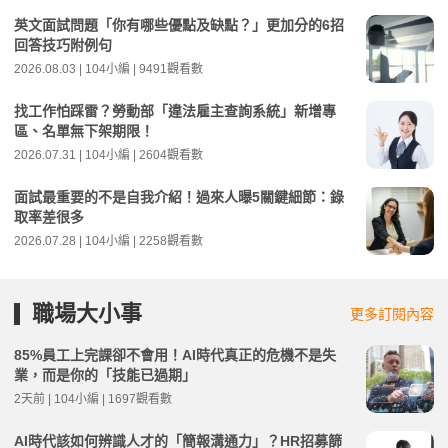
英文面試問題「你有哪些優點及缺點？」更加分的6招
回答技巧附例句
2026.08.03 | 104小編 | 9491觀看數
找工作怕踩雷？勞動部「違法雇主查詢系統」新增專
區、名單無下架期限！
2026.07.31 | 104小編 | 2604觀看數
面試最重要的不是自我介紹！過來人曝5關鍵細節：錄
取率差很多
2026.07.28 | 104小編 | 2258觀看數
職場大小事
更多訂閱內容
85%員工上完課卻不會用！AI時代真正的危機不是失
業，而是你的「技能已過期」
2天前 | 104小編 | 1697觀看數
AI時代該如何辨識人才的「簡報溝通力」？HR招募篩