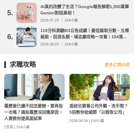
AI真的改變了生活？Google報告解密1,500萬筆
5.
Gemini對話真相！
2026.07.29 ｜ 104小編
115分科測驗8/3公告成績！最低錄取分數、五標
6.
級距、回流名額、填志願攻略一次看｜104落點
分析
2026.08.03 ｜ 104小編
求職攻略
更多訂閱內容
履歷被已讀不回怎麼辦，要再投
面試也要看公司外觀、洗手間？
一次嗎？揭投履歷沒回應原因，
5招教你從細節「以貌取公司」
人資教你提高面試率
2026.08.04 | 104小編
2天前 | 104小編