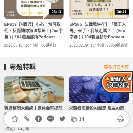
28:13
30:41
EP619【#職涯】小心！無可取
EP585【#職場生存】「國王人
代，反而讓你無法接班！(#cc字
馬」來了，我該走嗎？！ (#cc
幕 ) | 104職涯診所Podcast
字幕 ) | 104職涯診所Podcast
2026.06.18 | 104小編 | 60觀看數
2026.02.09 | 104小編 | 20660觀看數
專題特輯
更多訂閱內容
勞退舊制大鬆綁！退休金可提前
求職者海量投AI履歷 雇主AI篩
存進專戶 KPMG點出3大稅務影
選…「末日循環」雙方都痛苦
14
響
2026.08.02 | 104小編
2天前 | 104小編