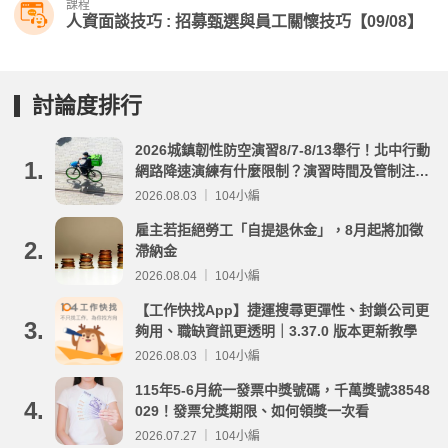
課程
人資面談技巧 : 招募甄選與員工關懷技巧【09/08】
討論度排行
2026城鎮韌性防空演習8/7-8/13舉行！北中行動
1.
網路降速演練有什麼限制？演習時間及管制注意
事項整理
2026.08.03 ｜ 104小編
雇主若拒絕勞工「自提退休金」，8月起將加徵
2.
滯納金
2026.08.04 ｜ 104小編
【工作快找App】捷運搜尋更彈性、封鎖公司更
3.
夠用、職缺資訊更透明｜3.37.0 版本更新教學
2026.08.03 ｜ 104小編
115年5-6月統一發票中獎號碼，千萬獎號38548
4.
029！發票兌獎期限、如何領獎一次看
2026.07.27 ｜ 104小編