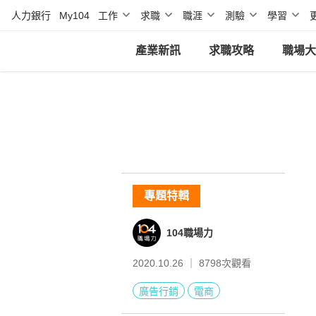
人力銀行
My104
工作
求職
職涯
測驗
學習
產業新訊
求職攻略
職場大
專題特輯
104職場力
2020.10.26 ｜
8798
次觀看
廣告行銷
電商