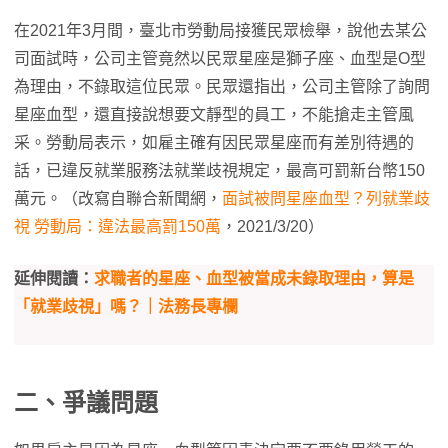
在2021年3月間，臺北市勞動局接獲民眾檢舉，說他去某公
司面試時，公司主管竟然以民眾星座是獅子座、血型是O型
為理由，不錄取這位民眾。民眾還指出，公司主管除了詢問
星座血型，還直接說想要文靜型的員工，不能搶走主管風
采。勞動局表示，如雇主確有因民眾星座而有差別待遇的
話，已違反就業服務法就業歧視規定，最高可罰新台幣150
萬元。（改寫自聯合新聞網，
面試被問星座血型？列就業歧
視 勞動局：違法最高罰150萬
，2021/3/20）
延伸閱讀：
求職者的星座、血型被當成未錄取理由，算是
「就業歧視」嗎？｜法務長專欄
二、爭議問題