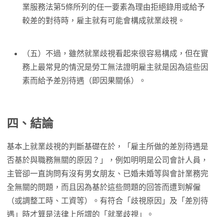
業服務法第5條所列的任一要素為理由拒絕錄用或給予
較差的對待時，雇主就有可能會構成就業歧視。
（五）不過，雖然就業歧視看起來很容易構成，但在實
務上最常見的情況是勞工無法證明雇主就是因為這些因
素而給予差別待遇（即因果關係）。
四、結論
基本上就業歧視的判斷基礎在於，「雇主所做的差別待遇是
否基於與職務無關的原因？」，例如明明是公司會計人員，
主管卻一直詢問有沒有男女朋友、已婚未婚等與會計業務完
全無關的問題，而且因為基於這些問題的回答而遭到解僱
（或調整工時、工資等）。有符合「歧視原因」及「差別待
遇」時才算是法律上所謂的「就業歧視」。