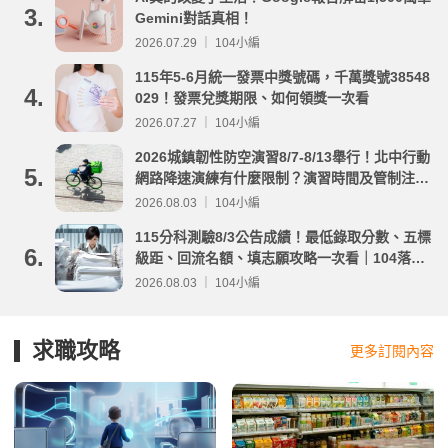
3.
Gemini對話真相！
2026.07.29 ｜ 104小編
115年5-6月統一發票中獎號碼，千萬獎號38548
4.
029！發票兌獎期限、如何領獎一次看
2026.07.27 ｜ 104小編
2026城鎮韌性防空演習8/7-8/13舉行！北中行動
5.
網路降速演練有什麼限制？演習時間及管制注意
事項整理
2026.08.03 ｜ 104小編
115分科測驗8/3公告成績！最低錄取分數、五標
6.
級距、回流名額、填志願攻略一次看｜104落點
分析
2026.08.03 ｜ 104小編
求職攻略
更多訂閱內容