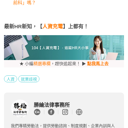
前科」嗎？
最新HR新知，【
人資充電
】上都有！
★ 小編
精選專欄
，趕快追起來！ ▶
點我馬上去
人資
就業歧視
勝綸法律事務所
我們專精勞動法，提供勞動諮詢、制度規劃、企業內訓與人