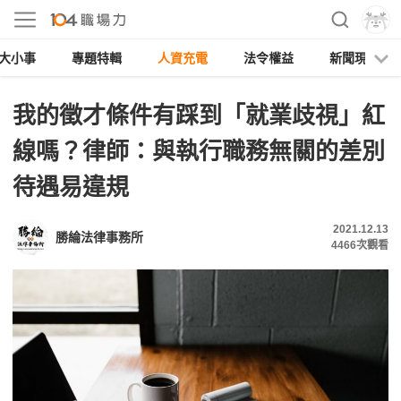
大小事
專題特輯
人資充電
法令權益
新聞現場
我的徵才條件有踩到「就業歧視」紅
線嗎？律師：與執行職務無關的差別
待遇易違規
2021.12.13
勝綸法律事務所
4466
次觀看