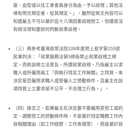
座、血型或以往工會會員身分為由，予以歧視；其他法
律有明文規定者，從其規定。」，雖然從條文內容可以
知道雇主不可以基於這十八項因素歧視勞工，但還是沒
有辦法得知要如何判斷就業歧視。
（三）再參考臺灣高等法院109年度勞上易字第155號
民事判決：「就業服務法第5條係禁止就業歧視之規
定，而依該條立法意旨，所謂就業歧視，乃指雇主以求
職人或所僱用員工「與執行特定工作無關」之特質，來
決定是否僱用求職人或受僱人之勞動條件，且雇主在該
項特質上之要求是不公平、不合理之行為。」。
（四）換言之，如果雇主在決定要不要僱用某勞工或約
定、調整勞工的勞動條件時，不是基於特定職務工作內
容相關理由（如工作經歷、工作表現等），而是基於就