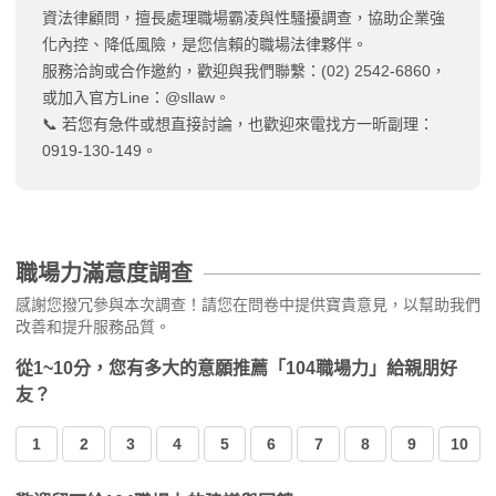
資法律顧問，擅長處理職場霸凌與性騷擾調查，協助企業強
化內控、降低風險，是您信賴的職場法律夥伴。
服務洽詢或合作邀約，歡迎與我們聯繫：(02) 2542-6860，
或加入官方Line：@sllaw。
📞 若您有急件或想直接討論，也歡迎來電找方一昕副理：
0919-130-149。
職場力滿意度調查
感謝您撥冗參與本次調查！請您在問卷中提供寶貴意見，以幫助我們
改善和提升服務品質。
從1~10分，您有多大的意願推薦「104職場力」給親朋好
友？
1
2
3
4
5
6
7
8
9
10