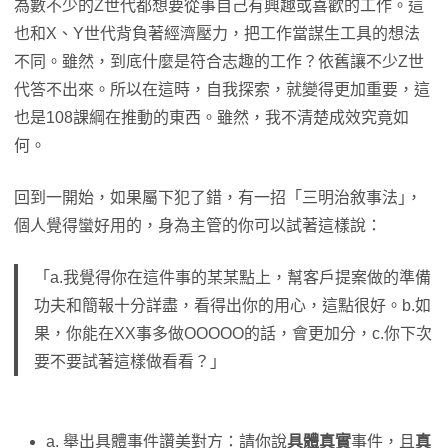
為數不少的Z世代都想要從事自己有興趣或喜歡的工作。這
也和X、Y世代背負著經濟壓力，把工作當謀生工具的想法
不同。雖然，到底什麼是符合志趣的工作？依舊讓不少Z世
代答不出來。所以在這時，自我探索，就變得更加重要，這
也是108課綱在推動的東西。雖然，我不清楚成效究竟如
何。
回到一開始，如果屬下犯了錯，有一招「三明治敘事法｣，
個人覺得蠻好用的，身為主管的你可以試著這樣說：
「a.我覺得你在這件事的某某點上，幫客戶提案做的準備
功夫和簡報十分詳盡，看得出你的用心，這點很好。b.如
果，你能在XX事多做OOOOO的話，會更加分，c.你下次
要不要試著這樣做看看？｣
a. 舉出具體事件讚美對方：請你說
具體真實
事件，且
真