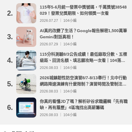
115年5-6月統一發票中獎號碼，千萬獎號38548
2.
029！發票兌獎期限、如何領獎一次看
2026.07.27 ｜ 104小編
AI真的改變了生活？Google報告解密1,500萬筆
3.
Gemini對話真相！
2026.07.29 ｜ 104小編
115分科測驗8/3公告成績！最低錄取分數、五標
4.
級距、回流名額、填志願攻略一次看｜104落點
分析
2026.08.03 ｜ 104小編
2026城鎮韌性防空演習8/7-8/13舉行！北中行動
5.
網路降速演練有什麼限制？演習時間及管制注意
事項整理
2026.08.03 ｜ 104小編
你真的看懂JD了嗎？解析矽谷求職邏輯「先有職
6.
缺，再有履歷」4區塊找出高薪籌碼
2026.08.03 ｜ 104小編