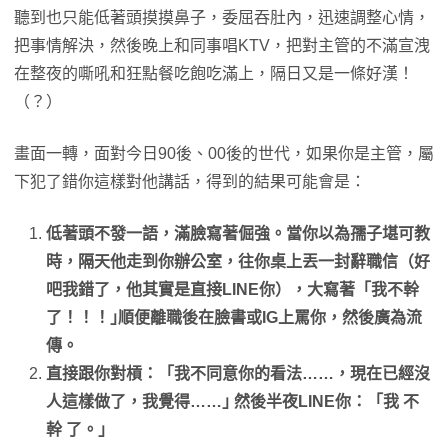
聽到也只能低著頭摸摸鼻子，委屈吞肚內，迅速調整心情，
把事情解決，然後晚上和同事唱KTV，把對主管的不滿宣洩
在整夜的嘶吼和狂點餐吃飽吃滿上，隔日又是一條好漢！
（？）
畫面一轉，面對今日90後、00後的世代，如果你是主管，屬
下犯了錯你這樣對他講話，得到的結果可能會是：
低著頭不發一語，滿臉寫著倔強。當你以為孺子堪可教
時，隔天他走到你辦公室，往你桌上丟一封辭職信（好
吧我錯了，他其實是直接LINE你），大寫著「我不幹
了！！！｣順便離職後在臉書或IG上罵你，然後廣為流
傳。
直接跟你對槓：「我不同意你的看法……，現在已經沒
人這樣做了，我覺得……｣ 然後半夜LINE你：「我 不
幹 了。｣