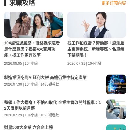
求職攻略
更多訂閱內容
104處理過履歷、聯絡過求職者
找工作怕踩雷？勞動部「違法雇
是什麼意思？揭密4大實用功
主查詢系統」新增專區、名單無
能，找工作更有效率
下架期限！
2026.08.05 | 104小編
2026.07.31 | 104小編
製造業沒吃到AI紅利大餅 商機仍集中特定產業
2026.07.30 | 104小編 | 1485觀看數
藍領工作大翻身！不怕AI取代 企業主管改開計程車：1
2天賺到以前月薪
2026.07.29 | 104小編 | 1823觀看數
財星500大企業 六台企上榜