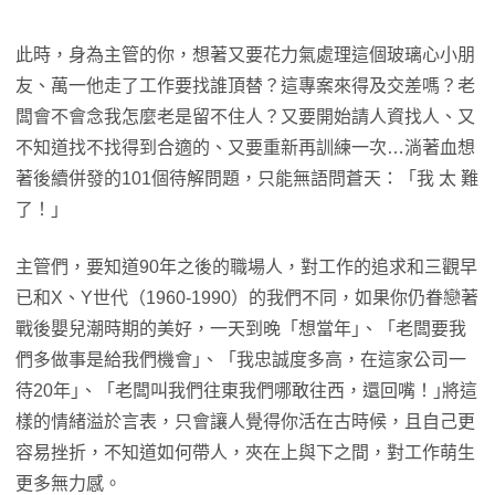
此時，身為主管的你，想著又要花力氣處理這個玻璃心小朋
友、萬一他走了工作要找誰頂替？這專案來得及交差嗎？老
闆會不會念我怎麼老是留不住人？又要開始請人資找人、又
不知道找不找得到合適的、又要重新再訓練一次…淌著血想
著後續併發的101個待解問題，只能無語問蒼天：「我 太 難
了！｣
主管們，要知道90年之後的職場人，對工作的追求和三觀早
已和X、Y世代（1960-1990）的我們不同，如果你仍眷戀著
戰後嬰兒潮時期的美好，一天到晚「想當年｣、「老闆要我
們多做事是給我們機會｣、「我忠誠度多高，在這家公司一
待20年｣、「老闆叫我們往東我們哪敢往西，還回嘴！｣將這
樣的情緒溢於言表，只會讓人覺得你活在古時候，且自己更
容易挫折，不知道如何帶人，夾在上與下之間，對工作萌生
更多無力感。