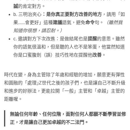
誠
的肯定對方。
b. 三明治夾心
：是你真正要對方改善的地方
，請用「如
果......會更好」這種
建議
語氣，避免
命令
句。
（雖然我
知道你很想，請忍耐。）
c. 邀請對方下次改進：是做結尾也是
提醒
的意思。雖然
你的語氣很溫和，但是聽的人也不是笨蛋，他當然知道
你是口蜜腹劍（誤）技巧性地在提醒他
改善
。
時代在變，身為主管除了年歲和經驗的增加，願意更有彈性
和圓融的「處理｣Z世代之後的孩子們，也是讓自己不斷升級
和進步的好辦法，更能拉開「一般」主管和「卓越」主管的
距離喔。
無論任何年齡、任何位階，面對任何人都願不斷學習並修
正，才是讓自己更加卓越的不二法門。