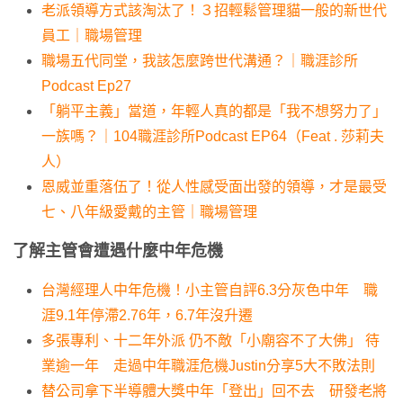
老派領導方式該淘汰了！３招輕鬆管理貓一般的新世代
員工｜職場管理
職場五代同堂，我該怎麼跨世代溝通？｜職涯診所
Podcast Ep27
「躺平主義」當道，年輕人真的都是「我不想努力了」
一族嗎？｜104職涯診所Podcast EP64（Feat . 莎莉夫
人）
恩威並重落伍了！從人性感受面出發的領導，才是最受
七、八年級愛戴的主管｜職場管理
了解主管會遭遇什麼中年危機
台灣經理人中年危機！小主管自評6.3分灰色中年 職
涯9.1年停滯2.76年，6.7年沒升遷
多張專利、十二年外派 仍不敵「小廟容不了大佛」 待
業逾一年 走過中年職涯危機Justin分享5大不敗法則
替公司拿下半導體大獎中年「登出」回不去 研發老將