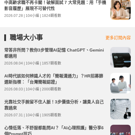
中高齡求職不再卡關！破解面試 7 大常見題：用「手機
影音履歷」展現不可替代性
2026.07.28 | 104小編 | 1824觀看數
職場大小事
更多訂閱內容
常答非所問？教你3步管理AI記憶 ChatGPT、Gemini
都適用
2026.08.04 | 104小編 | 1857觀看數
AI時代該如何辨識人才的「簡報溝通力」？HR招募篩
選新指標：「台灣簡報認證」
2026.08.03 | 104小編 | 2000觀看數
光靠社交手腕留不住人脈！3步價值分析，讓貴人自己
靠過來
2026.07.31 | 104小編 | 1905觀看數
心情低落、不舒服都能問AI？「AI心理照護」醫分享6
個Prompt技巧