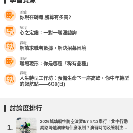
學習資源
測驗
你現在轉職,勝算有多高?
課程
心之定錨：一對一職涯諮詢
課程
解讀求職者數據，解決招募困境
測驗
職場現形：你是哪種「稀有品種」
課程
人生轉型工作坊：預備生命下一座高峰，你中年轉型
的起航點——6/30(日)
討論度排行
2026城鎮韌性防空演習8/7-8/13舉行！北中行動
1.
網路降速演練有什麼限制？演習時間及管制注意