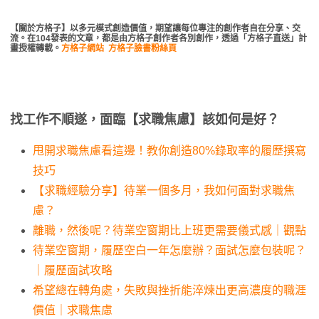
【關於方格子】以多元模式創造價值，期望讓每位專注的創作者自在分享、交
流。在104發表的文章，都是由方格子創作者各別創作，透過「方格子直送」計
畫授權轉載。
方格子網站
方格子臉書粉絲頁
找工作不順遂，面臨【求職焦慮】該如何是好？
甩開求職焦慮看這邊！教你創造80%錄取率的履歷撰寫
技巧
【求職經驗分享】待業一個多月，我如何面對求職焦
慮？
離職，然後呢？待業空窗期比上班更需要儀式感｜觀點
待業空窗期，履歷空白一年怎麼辦？面試怎麼包裝呢？
｜履歷面試攻略
希望總在轉角處，失敗與挫折能淬煉出更高濃度的職涯
價值｜求職焦慮