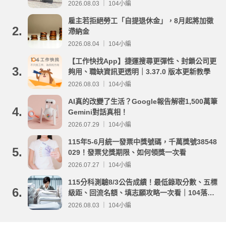
事項整理
2026.08.03 ｜ 104小編
雇主若拒絕勞工「自提退休金」，8月起將加徵
2.
滯納金
2026.08.04 ｜ 104小編
【工作快找App】捷運搜尋更彈性、封鎖公司更
3.
夠用、職缺資訊更透明｜3.37.0 版本更新教學
2026.08.03 ｜ 104小編
AI真的改變了生活？Google報告解密1,500萬筆
4.
Gemini對話真相！
2026.07.29 ｜ 104小編
115年5-6月統一發票中獎號碼，千萬獎號38548
5.
029！發票兌獎期限、如何領獎一次看
2026.07.27 ｜ 104小編
115分科測驗8/3公告成績！最低錄取分數、五標
6.
級距、回流名額、填志願攻略一次看｜104落點
分析
2026.08.03 ｜ 104小編