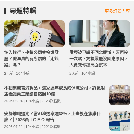
專題特輯
更多訂閱內容
怕入錯行、挑錯公司會搞爛履
履歷被已讀不回怎麼辦，要再投
歷？職涯真的有所謂的「走錯
一次嗎？揭投履歷沒回應原因，
路」嗎？
人資教你提高面試率
2天前 | 104小編
2天前 | 104小編
不把業務當消耗品，這家連年成長的保險公司，靠長期
主義讓員工業績自然翻10倍
2026.08.04 | 104小編 | 2123觀看數
安靜離職退潮？當AI滲透率達68%，上班族在焦慮什
麼？│2026員工C.E.O.報告
2026.07.31 | 104小編 | 2021觀看數