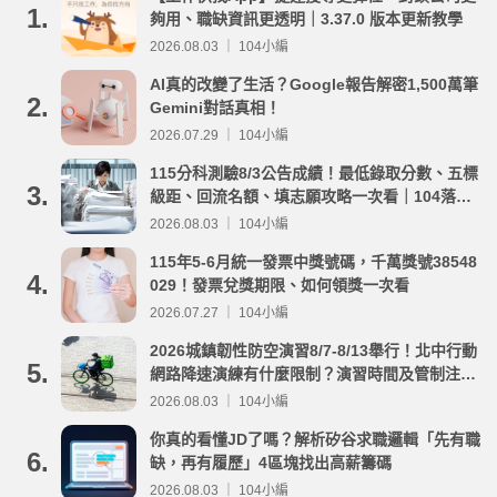
1.
夠用、職缺資訊更透明｜3.37.0 版本更新教學
2026.08.03 ｜ 104小編
AI真的改變了生活？Google報告解密1,500萬筆
2.
Gemini對話真相！
2026.07.29 ｜ 104小編
115分科測驗8/3公告成績！最低錄取分數、五標
3.
級距、回流名額、填志願攻略一次看｜104落點
分析
2026.08.03 ｜ 104小編
115年5-6月統一發票中獎號碼，千萬獎號38548
4.
029！發票兌獎期限、如何領獎一次看
2026.07.27 ｜ 104小編
2026城鎮韌性防空演習8/7-8/13舉行！北中行動
5.
網路降速演練有什麼限制？演習時間及管制注意
事項整理
2026.08.03 ｜ 104小編
你真的看懂JD了嗎？解析矽谷求職邏輯「先有職
6.
缺，再有履歷」4區塊找出高薪籌碼
2026.08.03 ｜ 104小編