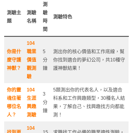
測
測驗主
測驗
驗
測驗特色
題
名稱
時
間
104
你是什
職業
5
測出你的核心價值和工作底線，幫
麼守護
價值
分
你找到適合的夢幻公司，共10種守
神獸？
觀測
鐘
護神獸結果！
驗
你的靈
104
5題測出你的代表名人，以及適合
3
魂住著
生涯
科系和工作興趣類型，30種名人結
分
哪位名
興趣
果，了解自己、找興趣找方向都能
鐘
人？
測驗
測！
104
找到更
15
求職找工作必備的職業適性測驗，