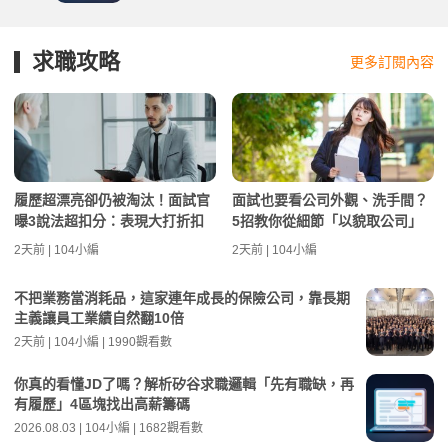
求職攻略
更多訂閱內容
履歷超漂亮卻仍被淘汰！面試官
面試也要看公司外觀、洗手間？
曝3說法超扣分：表現大打折扣
5招教你從細節「以貌取公司」
2天前 | 104小編
2天前 | 104小編
不把業務當消耗品，這家連年成長的保險公司，靠長期
主義讓員工業績自然翻10倍
2天前 | 104小編 | 1990觀看數
你真的看懂JD了嗎？解析矽谷求職邏輯「先有職缺，再
有履歷」4區塊找出高薪籌碼
2026.08.03 | 104小編 | 1682觀看數