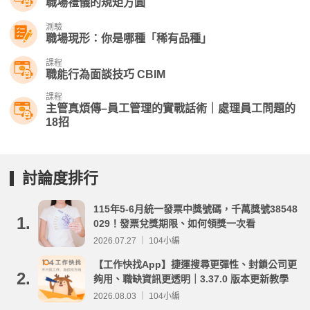
職場禮儀的規矩方圓
測驗
職場現形：你是哪種「稀有品種」
課程
職能行為面談技巧 CBIM
課程
主管真煩傳–員工管理的實戰話術｜處理員工問題的
18招
討論度排行
115年5-6月統一發票中獎號碼，千萬獎號38548
1.
029！發票兌獎期限、如何領獎一次看
2026.07.27 ｜ 104小編
【工作快找App】捷運搜尋更彈性、封鎖公司更
2.
夠用、職缺資訊更透明｜3.37.0 版本更新教學
2026.08.03 ｜ 104小編