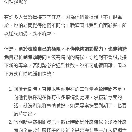
何拒絕呢？
有許多人會選擇接下了任務，因為他們覺得說「不」很尷
尬，也怕老闆覺得他們不配合，職涯因此受到負面影響，所
以逆來順受，默不吭聲。
但是，
勇於表達自己的極限，不僅能夠調節壓力，也能夠避
免自己忙到暈頭轉向。
沒有時間的時候，你絕對不會想要接
下新的專案，否則勢必會遇到挫敗。說不可能很困難，但以
下方式有助於緩和情勢：
回覆老闆時，直接說明你現在的工作量導致時間不足，
向他們解釋現在你有很多事情要處理，承接新專案的
話，就沒辦法將事情做好。如果專案快要到期了，也要
適時提出。
詢問新專案相關資訊。截止時間是什麼時候？涉及什麼
面向？需要什麼樣子的技能？是否需要與一群人協調活