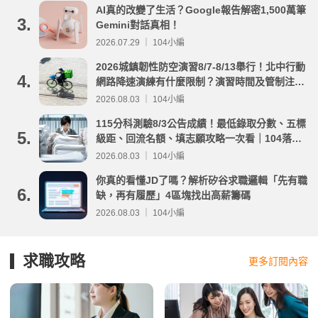
AI真的改變了生活？Google報告解密1,500萬筆
3.
Gemini對話真相！
2026.07.29 ｜ 104小編
2026城鎮韌性防空演習8/7-8/13舉行！北中行動
4.
網路降速演練有什麼限制？演習時間及管制注意
事項整理
2026.08.03 ｜ 104小編
115分科測驗8/3公告成績！最低錄取分數、五標
5.
級距、回流名額、填志願攻略一次看｜104落點
分析
2026.08.03 ｜ 104小編
你真的看懂JD了嗎？解析矽谷求職邏輯「先有職
6.
缺，再有履歷」4區塊找出高薪籌碼
2026.08.03 ｜ 104小編
求職攻略
更多訂閱內容