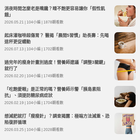
消夜時間怎麼老是嘴饞？睡不飽更容易讓你「假性飢
餓」
2026.05.21 | 104小編 | 1878觀看數
起床灌咖啡超傷胃？ 醫揭「晨間5習慣」助長壽：先喝
這杯更促蠕動
2026.07.13 | 104小編 | 1702觀看數
過完年的瘦身計畫別過度！營養師建議「調整3關鍵」
就行了
2026.02.20 | 104小編 | 1749觀看數
「吃飽愛睏」是正常的嗎？營養師示警「胰島素阻
抗」、須提防糖尿病症狀
2026.02.19 | 104小編 | 1704觀看數
想減肥就打「瘦瘦針」？調查揭露：極端方法減重、恐
陷復胖循環
2026.03.25 | 104小編 | 2028觀看數