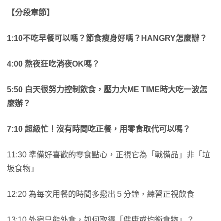
【分段章節】
​1:10不吃早餐可以嗎？節食瘦身好嗎？HANGRY怎麼辦？
4:00
熬夜狂吃消夜OK嗎？
5:50
白天很努力控制飲食，壓力大ME TIME時大吃一波怎
麼辦？
7:10
超級忙！沒有時間吃正餐，用零食取代可以嗎？
11:30 準備好喜歡的零食點心，正視它為「戰備品」非「垃
圾食物」
12:20 為每次用餐的時間多撥出５分鐘，練習正視飲食
13:10 外宿只能外食，如何取得「健康或均衡食物」？