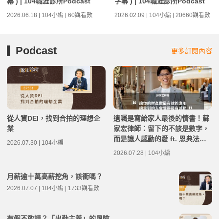
幕 ) | 104職涯診所Podcast
字幕 ) | 104職涯診所Podcast
2026.06.18 | 104小編 | 60觀看數
2026.02.09 | 104小編 | 20660觀看數
Podcast
更多訂閱內容
從人資DEI，找到合拍的理想企
遺囑是寫給家人最後的情書！蘇
業
家宏律師：留下的不該是數字，
而是讓人感動的愛 ft. 恩典法律
2026.07.30 | 104小編
事務所創辦人 蘇家宏律師 | 高年
2026.07.28 | 104小編
級不打烊 x 用 AI 點亮第二人生
EP283
月薪逾十萬高薪挖角，該衝嗎？
2026.07.07 | 104小編 | 1733觀看數
有假不敢請？「出勤主義」的風險