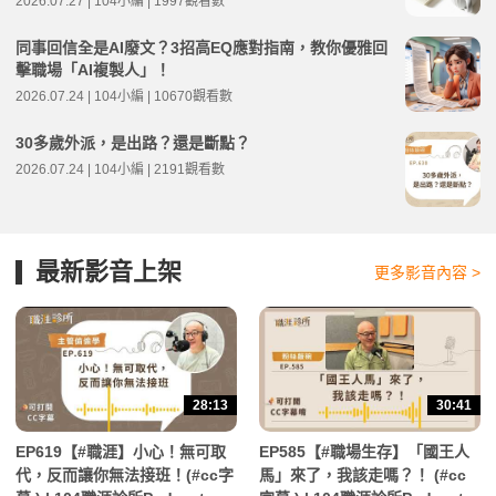
2026.07.27 | 104小編 | 1997觀看數
同事回信全是AI廢文？3招高EQ應對指南，教你優雅回
擊職場「AI複製人」！
2026.07.24 | 104小編 | 10670觀看數
30多歲外派，是出路？還是斷點？
2026.07.24 | 104小編 | 2191觀看數
最新影音上架
更多影音內容 >
28:13
30:41
EP619【#職涯】小心！無可取
EP585【#職場生存】「國王人
代，反而讓你無法接班！(#cc字
馬」來了，我該走嗎？！ (#cc