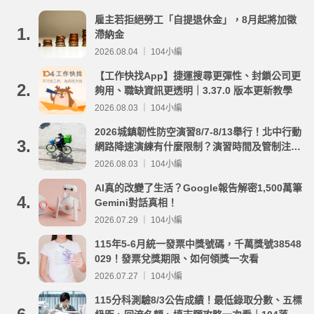
雇主若拒絕勞工「自提退休金」，8月起將加徵
1.
滯納金
2026.08.04 ｜ 104小編
【工作快找App】捷運搜尋更彈性、封鎖公司更
2.
夠用、職缺資訊更透明｜3.37.0 版本更新教學
2026.08.03 ｜ 104小編
2026城鎮韌性防空演習8/7-8/13舉行！北中行動
3.
網路降速演練有什麼限制？演習時間及管制注意
事項整理
2026.08.03 ｜ 104小編
AI真的改變了生活？Google報告解密1,500萬筆
4.
Gemini對話真相！
2026.07.29 ｜ 104小編
115年5-6月統一發票中獎號碼，千萬獎號38548
5.
029！發票兌獎期限、如何領獎一次看
2026.07.27 ｜ 104小編
115分科測驗8/3公告成績！最低錄取分數、五標