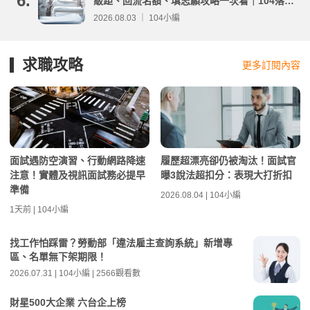
6.
級距、回流名額、填志願攻略一次看｜104落點
分析
2026.08.03 ｜ 104小編
求職攻略
更多訂閱內容
面試遇防空演習、行動網路降速
履歷超漂亮卻仍被淘汰！面試官
注意！實體及視訊面試務必提早
曝3說法超扣分：表現大打折扣
準備
2026.08.04 | 104小編
1天前 | 104小編
找工作怕踩雷？勞動部「違法雇主查詢系統」新增專
區、名單無下架期限！
2026.07.31 | 104小編 | 2566觀看數
財星500大企業 六台企上榜