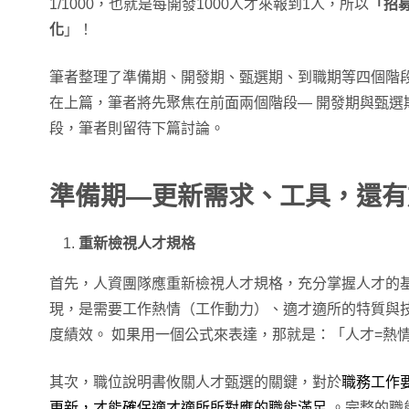
1/1000，也就是每開發1000人才來報到1人，所以
「招
化
」！
筆者整理了準備期、開發期、甄選期、到職期等四個階
在上篇，筆者將先聚焦在前面兩個階段— 開發期與甄選
段，筆者則留待下篇討論。
準備期—更新需求、工具，還有
重新檢視
人才規格
首先，人資團隊應重新檢視人才規格，充分掌握人才的
現，是需要工作熱情（工作動力）、適才適所的特質與
度績效。 如果用一個公式來表達，那就是：「人才=熱
其次，職位說明書攸關人才甄選的關鍵，對於
職務工作
更新，才能確保適才適所所對應的職能滿足
。完整的職能