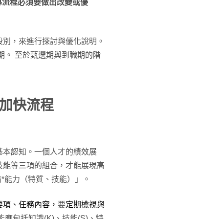
募流程必須要做出改變或優
段別，來進行探討與優化說明。
期。 至於甄選期與到職期的階
加快流程
基本認知。一個人才的績效展
技能等三項的組合，才能展現高
情*能力（特質、技能）」。
要項、任務內容，
要
定期檢視與
應包括知識(K)、技能(S)、特