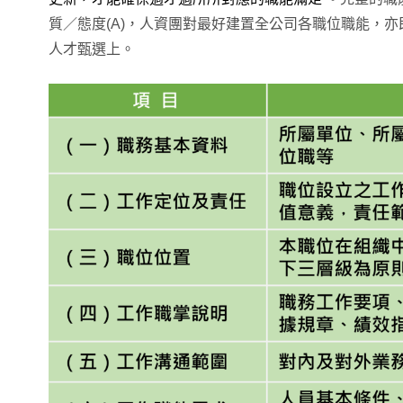
質／態度(A)，人資團對最好建置全公司各職位職能，
人才甄選上。