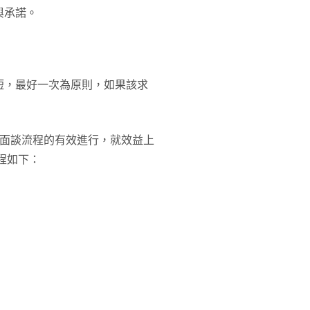
與承諾。
短，最好一次為原則，如果該求
！
此面談流程的有效進行，就效益上
程如下：