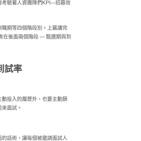
考驗著人資團隊們KPI—招募效
到職期等四個階段別。上篇講完
在後面兩個階段 — 甄選期與到
到試率
主動投入的履歷外，也要主動篩
前來面試。
面的話術，讓每個被邀請面試人