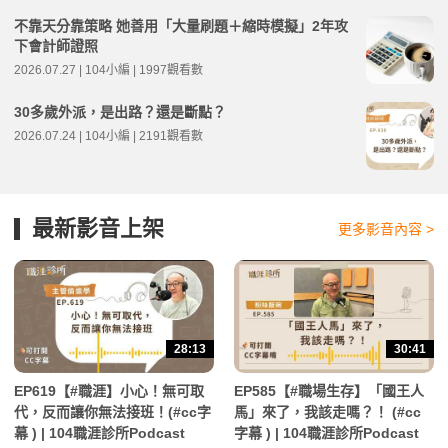
不靠天分靠策略 她善用「大量刷題＋縮時模擬」2年攻
下會計師證照
2026.07.27 | 104小編 | 1997觀看數
30多歲外派，是出路？還是斷點？
2026.07.24 | 104小編 | 2191觀看數
最新影音上架
更多影音內容 >
28:13
30:41
EP619【#職涯】小心！無可取
EP585【#職場生存】「國王人
代，反而讓你無法接班！(#cc字
馬」來了，我該走嗎？！ (#cc
幕 ) | 104職涯診所Podcast
字幕 ) | 104職涯診所Podcast