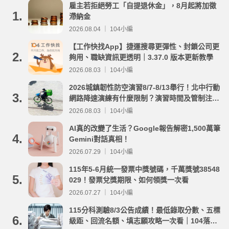
雇主若拒絕勞工「自提退休金」，8月起將加徵
1.
滯納金
2026.08.04 ｜ 104小編
【工作快找App】捷運搜尋更彈性、封鎖公司更
2.
夠用、職缺資訊更透明｜3.37.0 版本更新教學
2026.08.03 ｜ 104小編
2026城鎮韌性防空演習8/7-8/13舉行！北中行動
3.
網路降速演練有什麼限制？演習時間及管制注意
事項整理
2026.08.03 ｜ 104小編
AI真的改變了生活？Google報告解密1,500萬筆
4.
Gemini對話真相！
2026.07.29 ｜ 104小編
115年5-6月統一發票中獎號碼，千萬獎號38548
5.
029！發票兌獎期限、如何領獎一次看
2026.07.27 ｜ 104小編
115分科測驗8/3公告成績！最低錄取分數、五標
6.
級距、回流名額、填志願攻略一次看｜104落點