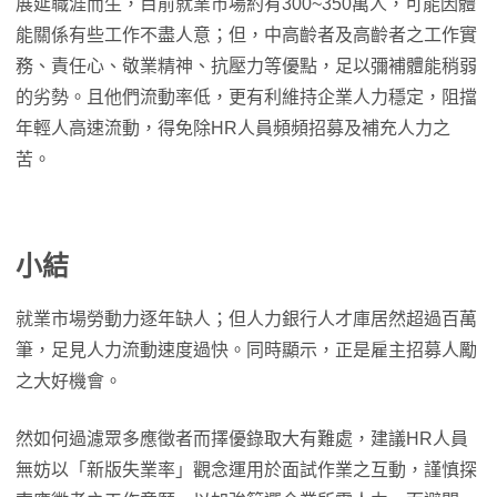
展延職涯而生，目前就業市場約有300~350萬人，可能因體
能關係有些工作不盡人意；但，中高齡者及高齡者之工作實
務、責任心、敬業精神、抗壓力等優點，足以彌補體能稍弱
的劣勢。且他們流動率低，更有利維持企業人力穩定，阻擋
年輕人高速流動，得免除HR人員頻頻招募及補充人力之
苦。
小結
就業市場勞動力逐年缺人；但人力銀行人才庫居然超過百萬
筆，足見人力流動速度過快。同時顯示，正是雇主招募人勵
之大好機會。
然如何過濾眾多應徵者而擇優錄取大有難處，建議HR人員
無妨以「新版失業率」觀念運用於面試作業之互動，謹慎探