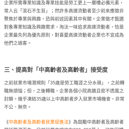
企業所需專業知識及專業技能是勞工更上一層樓必備元素，
常人云「滾石不生苔」；然許多高速流動者至少前來應徵非
聚焦於專業與興趣，恐與前述因素其中有關。企業徵才甄選
對象專業知識及興趣需求，淘汰一味追求高速流動者，恰是
企業最先列為優先原則，對喜愛高速流動者企業也不宜成為
他們之過客。
三、提高對「中高齡者及高齡者」接受度
之前就業市場潛規則「35歲是勞工職涯之分水嶺」，之前轉
職無煩惱；但，之後轉職，企業各個小院高牆且密不透風之
封鎖。幾乎凍結35歲以上中高齡者步入就業市場機會，非常
不公、無奈。
《
中高齡者及高齡者就業促進法
》為鼓勵中高齡者及高齡者