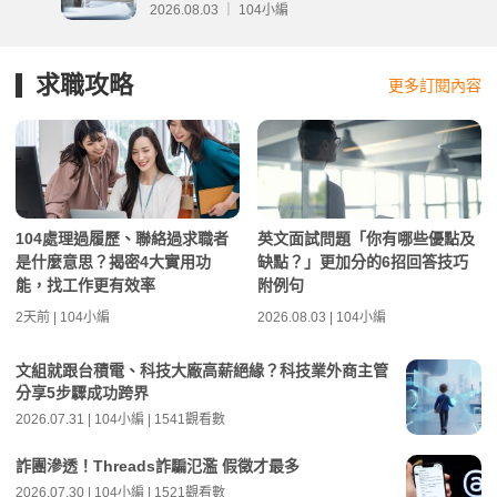
分析
2026.08.03 ｜ 104小編
求職攻略
更多訂閱內容
104處理過履歷、聯絡過求職者
英文面試問題「你有哪些優點及
是什麼意思？揭密4大實用功
缺點？」更加分的6招回答技巧
能，找工作更有效率
附例句
2天前 | 104小編
2026.08.03 | 104小編
文組就跟台積電、科技大廠高薪絕緣？科技業外商主管
分享5步驟成功跨界
2026.07.31 | 104小編 | 1541觀看數
詐團滲透！Threads詐騙氾濫 假徵才最多
2026.07.30 | 104小編 | 1521觀看數