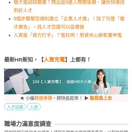
徵才面試缺題庫？問出這9道人際關係題，讓你快速找
到好人才
9個步驟幫您順利建立「企業人才庫」！除了刊登「徵
才廣告」，找人才您還可以這樣做
人資是「資方打手」？冤枉啊！勞資夾心餅乾要申冤
最新HR新知，【
人資充電
】上都有！
★ 小編
精選專欄
，趕快追起來！ ▶
點我馬上去
人才招募
人資
職場力滿意度調查