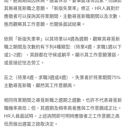
間，避開期間因疾病、適當休息、要事處理等因素，而誤認
其無尋覓新職之意願。「新版失業率」修正，HR人員對於
應徵者可以探詢其待業期間，主動尋覓新職期間以及次數，
進而觀察其工作意願，也關係面試結果。
依照「新版失業率」以其待業以4週為週期，觀察其尋覓新
職之期間及次數約有下列4種類型:（待業4週，求職1週以下
或1~2週），其餘都在守候或躺平。顯示其工作意願薄弱，
或是接近怯志勞工。
反之（待業4週，求職3週或4週），失業者於待業期間75%
主動尋覓新職，顯然其工作意願高。
相同待業期間之尋覓新職之週期之週數，也許不代表尋覓新
職機率高低；但，其週期及頻率高者應與工作意願成正比。
HR人員面試時，上述詢問即可明辨應徵者之工作意願之高
低而做出適當之錄取決定。