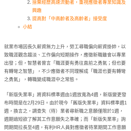
捨棄經歷高速流動者，重視應徵者專業知識及
興趣
提高對「中高齡者及高齡者」接受度
小結
就業市場因長久薪資無力上升，勞工尋職偏向薪資掛帥，以
致職涯觀念趨淡、工作偏向短期操作，應徵新職雖會以專業
出發；但，智慧者曾言「職涯要有勇往直前之勇氣；但也要
有轉彎之智慧」，不少應徵者不同理解成「職涯也要有轉彎
之勇氣」，轉職變成職涯中之常態。
「新版失業率」將資料標準週由1週放寬為4週，新版變更發
布時間是在2月29日。由於現今「舊版失業率」資料標準週1
週，換言之，調查失（待）業者尋新職之意願僅限於1週，
週期過短欲了解其工作意願失之準確；而「新版失業率」詢
問期間拉長至4週，有利HR人員對應徵者待業期間工作意願