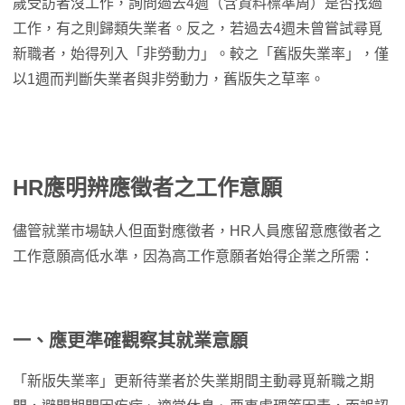
歲受訪者沒工作，詢問過去4週（含資料標準周）是否找過
工作，有之則歸類失業者。反之，若過去4週未曾嘗試尋覓
新職者，始得列入「非勞動力」。較之「舊版失業率」，僅
以1週而判斷失業者與非勞動力，舊版失之草率。
HR應明辨應徵者之工作意願
儘管就業市場缺人但面對應徵者，HR人員應留意應徵者之
工作意願高低水準，因為高工作意願者始得企業之所需：
一、應更準確觀察其就業意願
「新版失業率」更新待業者於失業期間主動尋覓新職之期