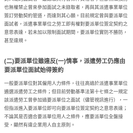
也無權禁止曾來參加面試之未錄取者，再與其派遣事業單位
簽訂勞動契約管道，而達到其心願。目前規定曾與要派單位
面試者，派遣事業單位之勞工即有權對要派單位簽定契約之
意思表達，若未加以限制面試期間，要派單位實防不勝防，
甚至違規。
(二)要派單位雖違反(一)情事，派遣勞工仍應由
要派單位面試始得簽約
一般要派單位對其僱用人力條件，往往高過於派遣事業單位
遴選派遣勞工之條件；但目前勞動基準法第十七條之一規定
該派遣勞工曾參加過要派單位之面試（儘管視訊進行），一
但指派進入要派單位即可向要派單位簽定契約之意思表達；
不論其是否適合要派單位用人之條件，應要派單位全盤接
受，顯然有違企業用人自主原則。