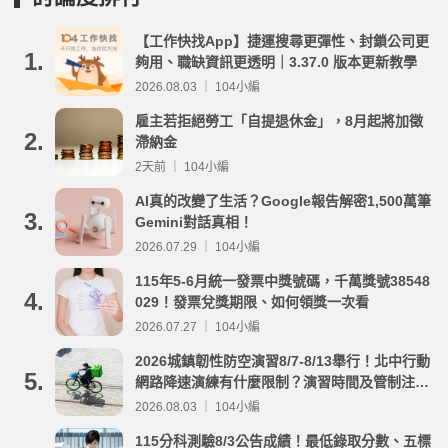
【工作快找App】捷運搜尋更彈性、封鎖公司更
1.
夠用、職缺資訊更透明｜3.37.0 版本更新教學
2026.08.03 ｜ 104小編
雇主若拒絕勞工「自提退休金」，8月起將加徵
2.
滯納金
2天前 ｜ 104小編
AI真的改變了生活？Google報告解密1,500萬筆
3.
Gemini對話真相！
2026.07.29 ｜ 104小編
115年5-6月統一發票中獎號碼，千萬獎號38548
4.
029！發票兌獎期限、如何領獎一次看
2026.07.27 ｜ 104小編
2026城鎮韌性防空演習8/7-8/13舉行！北中行動
5.
網路降速演練有什麼限制？演習時間及管制注意
事項整理
2026.08.03 ｜ 104小編
115分科測驗8/3公告成績！最低錄取分數、五標