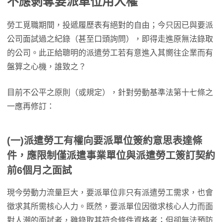
不應剝奪要派單位用人權
勞工覓職期間，投遞履歷表有絕對的自由；今只因已與要派
公司面試過之紀錄（甚至口頭詢問），即得走進原無法錄取
的公司。此正給聰明的派遣勞工若有意進入其嚮往企業而有
盤算之心機，誰致之？
目前不公平之原則（或規定），針對勞動基準法第十七條之
一應再修訂：
(一)派遣勞工有權向要派單位簽約意思表達條
件，應限制僅派遣事業單位與派遣勞工簽訂契約
前6個月之面試
現今勞動力流量巨大，要派單位非只有派遣勞工需求，也會
徵求其所需核心人力。既然，要派單位因徵求核心人力而面
對人潮的面試者，雖錄取其符合條件資格者；但卻無法預防