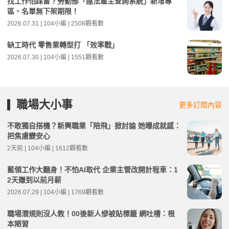
找工作怕踩雷？勞動部「違法雇主查詢系統」新增專
區、名單無下架期限！
2026.07.31 | 104小編 | 2508觀看數
缺工時代 零售業轉型打 「效率戰」
2026.07.30 | 104小編 | 1551觀看數
職場大小事
更多訂閱內容
不敢獨自搭機？新興職業「陪飛」掀討論 她曝成就感：
把焦慮變安心
2天前 | 104小編 | 1612觀看數
藍領工作大翻身！不怕AI取代 企業主管改開計程車：1
2天賺到以前月薪
2026.07.29 | 104小編 | 1769觀看數
職場潛規則沒人教！00後新人慘被貼標籤 網吐槽：根
本陋習