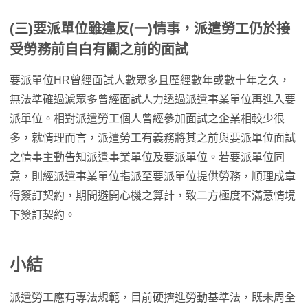
(三)要派單位雖違反(一)情事，派遣勞工仍於接
受勞務前自白有關之前的面試
要派單位HR曾經面試人數眾多且歷經數年或數十年之久，
無法準確過濾眾多曾經面試人力透過派遣事業單位再進入要
派單位。相對派遣勞工個人曾經參加面試之企業相較少很
多，就情理而言，派遣勞工有義務將其之前與要派單位面試
之情事主動告知派遣事業單位及要派單位。若要派單位同
意，則經派遣事業單位指派至要派單位提供勞務，順理成章
得簽訂契約，期間避開心機之算計，致二方極度不滿意情境
下簽訂契約。
小結
派遣勞工應有專法規範，目前硬擠進勞動基準法，既未周全