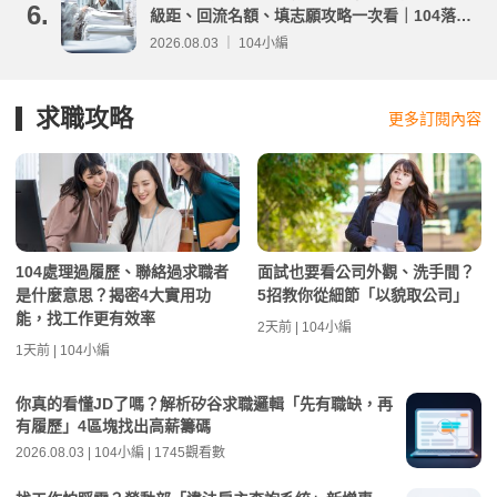
6.
級距、回流名額、填志願攻略一次看｜104落點
分析
2026.08.03 ｜ 104小編
求職攻略
更多訂閱內容
104處理過履歷、聯絡過求職者
面試也要看公司外觀、洗手間？
是什麼意思？揭密4大實用功
5招教你從細節「以貌取公司」
能，找工作更有效率
2天前 | 104小編
1天前 | 104小編
你真的看懂JD了嗎？解析矽谷求職邏輯「先有職缺，再
有履歷」4區塊找出高薪籌碼
2026.08.03 | 104小編 | 1745觀看數