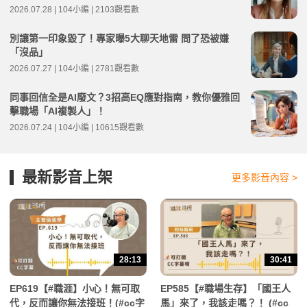
2026.07.28 | 104小編 | 2103觀看數
別讓第一印象毀了！專家曝5大聊天地雷 問了恐被嫌
「沒品」
2026.07.27 | 104小編 | 2781觀看數
同事回信全是AI廢文？3招高EQ應對指南，教你優雅回
擊職場「AI複製人」！
2026.07.24 | 104小編 | 10615觀看數
最新影音上架
更多影音內容 >
28:13
30:41
EP619【#職涯】小心！無可取
EP585【#職場生存】「國王人
代，反而讓你無法接班！(#cc字
馬」來了，我該走嗎？！ (#cc