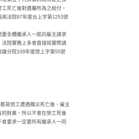
勞工死亡後對遺屬所為之給付，
法院87年度台上字第1253號
需要全體繼承人一起向雇主請求
，法院實務上多會直接就實際請
分院109年度勞上字第55號
上都是勞工遭遇職災死亡後，雇主
有的財產，所以不會在勞工死後
不會要求一定要所有繼承人一同