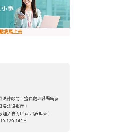
點我馬上去
資法律顧問，擅長處理職場霸凌
職場法律夥伴。
加入官方Line：@sllaw。
130-149。