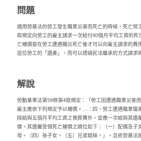
問題
適用勞基法的勞工發生職業災害而死亡的時候，死亡勞工
款規定向勞工的雇主請求一次給付40個月平均工資的死
亡補償是在勞工遭遇職災死亡後才可以向雇主請求的費
這位勞工的「遺產」，而可以透過民法繼承的方式請求
解說
勞動基準法第59條第4款規定：「勞工因遭遇職業災害
雇主應依下列規定予以補償。…：四、勞工遭遇職業傷
除給與五個月平均工資之喪葬費外，並應一次給與其遺
償。其遺屬受領死亡補償之順位如下：（一）配偶及子
母。（四）孫子女。（五）兄弟姐妹。」。且依勞基法施