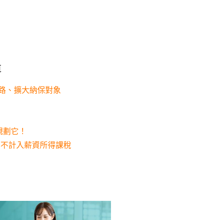
）
道
上路、擴大納保對象
規劃它！
」不計入薪資所得課稅