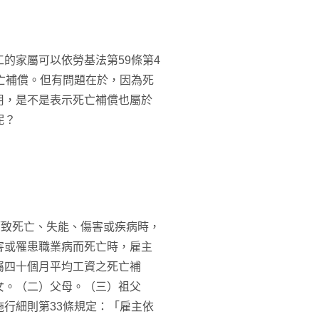
的家屬可以依勞基法第59條第4
亡補償。但有問題在於，因為死
用，是不是表示死亡補償也屬於
呢？
而致死亡、失能、傷害或疾病時，
害或罹患職業病而死亡時，雇主
屬四十個月平均工資之死亡補
女。（二）父母。（三）祖父
行細則第33條規定：「雇主依