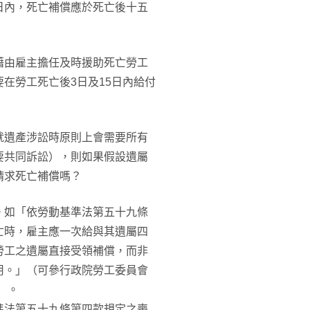
日內，死亡補償應於死亡後十五
藉由雇主擔任及時援助死亡勞工
在勞工死亡後3日及15日內給付
就遺產涉訟時原則上會需要所有
要共同訴訟），則如果假設遺屬
請求死亡補償嗎？
。如「依勞動基準法第五十九條
亡時，雇主應一次給與其遺屬四
勞工之遺屬直接受領補償，而非
用。」（可參行政院勞工委員會
函）。
準法第五十九條第四款規定之喪