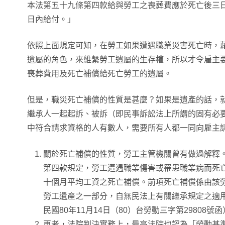
本法第五十九條第四款給與勞工之喪葬費應於死亡後三
日內給付。」
依照上面規定可知，在勞工如果遭遇職業災害死亡時，
遺屬的角色，來維繫勞工遺屬的生存權，所以才令雇主要
喪葬費用及死亡補償給死亡勞工的遺屬。
但是，職災死亡補償的性質是甚麼？如果是遺產的話，
繼承人一起起訴、被訴（即民事訴訟法上所謂的固有必
中符合請求資格的人有數人，需要所有人都一同向雇主
關於死亡補償的性質，勞工主管機關曾有做過解釋
第四款規定，勞工遭遇職業傷害或罹患職業病而死
十個月平均工資之死亡補償。前項死亡補償係由該
勞工遺產之一部分，自無民法上有關繼承規定之適
民國80年11月14日（80）台勞動三字第29808號
再者，法院判決實務上，最高法院也認為「勞動基