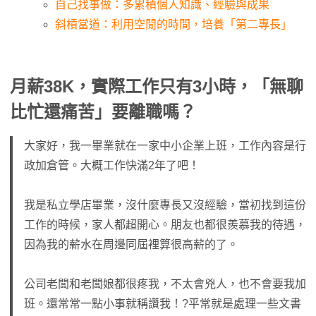
自己找事做：多累積個人知識、經驗與成果
斜槓當道：利用空閒的時間，培養「第二專長」
月薪38K，實際工作只有3小時，「無聊
比忙還痛苦」要離職嗎？
大家好，我一畢業就在一家中小企業上班，工作內容是行
政加倉管。大概工作快滿2年了吧！
我是私立學店畢業，沒什麼專長又沒經驗，當初找到這份
工作的時候，家人都超開心。朋友也都很羨慕我的待遇，
因為我的薪水在周邊同屆裡算很高薪的了。
公司老闆和老闆娘都很疼我，不太會兇人，也不會要我加
班。還常常一點小事就稱讚我！?平常就是處理一些文書