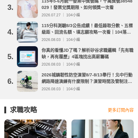
115年5-6月統一發票中獎號碼，千萬獎號38548
3.
029！發票兌獎期限、如何領獎一次看
2026.07.27 ｜ 104小編
115分科測驗8/3公告成績！最低錄取分數、五標
4.
級距、回流名額、填志願攻略一次看｜104落點
分析
2026.08.03 ｜ 104小編
你真的看懂JD了嗎？解析矽谷求職邏輯「先有職
5.
缺，再有履歷」4區塊找出高薪籌碼
2026.08.03 ｜ 104小編
2026城鎮韌性防空演習8/7-8/13舉行！北中行動
6.
網路降速演練有什麼限制？演習時間及管制注意
事項整理
2026.08.03 ｜ 104小編
求職攻略
更多訂閱內容