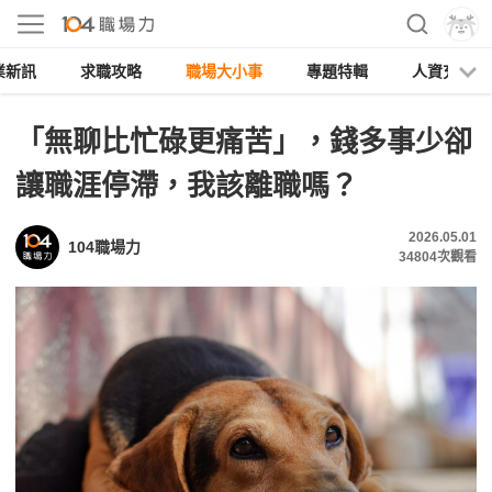
業新訊
求職攻略
職場大小事
專題特輯
人資充電
「無聊比忙碌更痛苦」，錢多事少卻
讓職涯停滯，我該離職嗎？
2026.05.01
104職場力
34804
次觀看