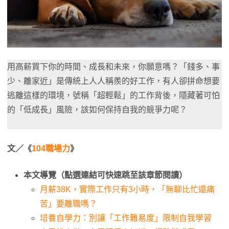
用高薪買下你的時間、成長和未來，你願意嗎？「錢多、事
少、離家近」是傳統上人人稱羨的好工作，有人卻拼命想要
逃離這樣的環境，號稱「超輕鬆」的工作背後，隱藏著可怕
的「低成長」風險，該如何保持自我的競爭力呢？
文／《
104職場力
》
本文導覽（點選連結可快速跳至該章節閱讀）
月薪38K，實際工作只有3小時，「無聊比忙還痛
苦」要離職嗎？
培養自學力：別讓「工作難易度」限制自我學習