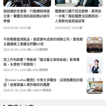
面試遇防空演習、行動網路降速
履歷被已讀不回怎麼辦，要再投
注意！實體及視訊面試務必提早
一次嗎？揭投履歷沒回應原因，
準備
人資教你提高面試率
2026.08.06 | 104小編
2026.08.05 | 104小編
不把業務當消耗品，這家連年成長的保險公司，靠長期
主義讓員工業績自然翻10倍
2026.08.04 | 104小編 | 2248觀看數
找工作怕踩雷？勞動部「違法雇主查詢系統」新增專
區、名單無下架期限！
2026.07.31 | 104小編 | 2823觀看數
【Cover Letter範例】中英文求職信、自我推薦信別寫
歪！這樣寫讓人資秒開你的履歷
2026.07.28 | 104小編 | 285076觀看數