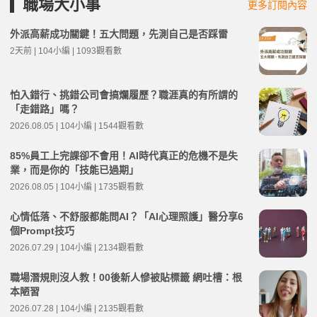
職場大小事
更多訂閱內容
外派高薪成功關鍵！五大問題，先測自己是否踩雷
2天前 | 104小編 | 1093觀看數
怕入錯行、挑錯公司會搞爛履歷？職涯真的有所謂的
「走錯路」嗎？
2026.08.05 | 104小編 | 1544觀看數
85%員工上完課卻不會用！AI時代真正的危機不是失
業，而是你的「技能已過期」
2026.08.05 | 104小編 | 1735觀看數
心情低落、不舒服都能問AI？「AI心理照護」醫分享6
個Prompt技巧
2026.07.29 | 104小編 | 2134觀看數
職場潛規則沒人教！00後新人慘被貼標籤 網吐槽：根
本陋習
2026.07.28 | 104小編 | 2135觀看數