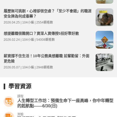
履歷無可挑剔，心裡卻很空虛？「至少不會錯」的職涯
安全牌為何成毒藥？
2026.04.25 | 104小編 | 2554觀看數
想提離職很難開口？資深人資傳授5招好聚好散
2026.02.24 | 104小編 | 54008觀看數
薪資撐不住生活！10年公務員想離職 前輩勸留：外面
更危險
2026.05.07 | 104小編 | 2948觀看數
學習資源
課程
人生轉型工作坊：預備生命下一座高峰，你中年轉型
的起航點——6/30(日)
測驗