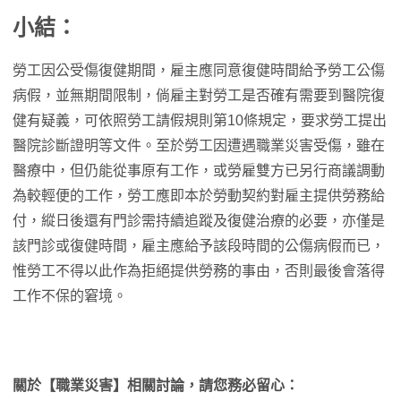
小結：
勞工因公受傷復健期間，雇主應同意復健時間給予勞工公傷
病假，並無期間限制，倘雇主對勞工是否確有需要到醫院復
健有疑義，可依照勞工請假規則第10條規定，要求勞工提出
醫院診斷證明等文件。至於勞工因遭遇職業災害受傷，雖在
醫療中，但仍能從事原有工作，或勞雇雙方已另行商議調動
為較輕便的工作，勞工應即本於勞動契約對雇主提供勞務給
付，縱日後還有門診需持續追蹤及復健治療的必要，亦僅是
該門診或復健時間，雇主應給予該段時間的公傷病假而已，
惟勞工不得以此作為拒絕提供勞務的事由，否則最後會落得
工作不保的窘境。
關於【
職業災害
】相關討論，請您務必留心：