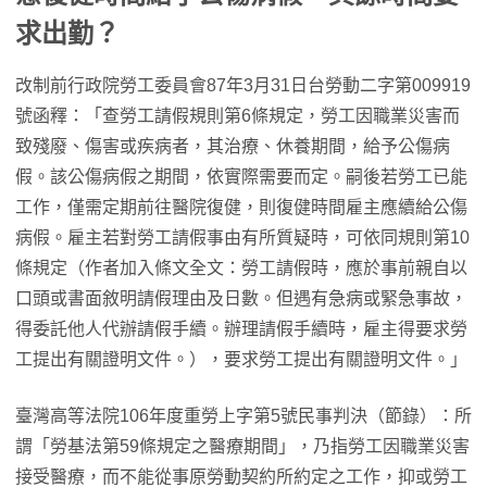
求出勤？
改制前行政院勞工委員會87年3月31日台勞動二字第009919
號函釋：「查勞工請假規則第6條規定，勞工因職業災害而
致殘廢、傷害或疾病者，其治療、休養期間，給予公傷病
假。該公傷病假之期間，依實際需要而定。嗣後若勞工已能
工作，僅需定期前往醫院復健，則復健時間雇主應續給公傷
病假。雇主若對勞工請假事由有所質疑時，可依同規則第10
條規定（作者加入條文全文：勞工請假時，應於事前親自以
口頭或書面敘明請假理由及日數。但遇有急病或緊急事故，
得委託他人代辦請假手續。辦理請假手續時，雇主得要求勞
工提出有關證明文件。），要求勞工提出有關證明文件。」
臺灣高等法院106年度重勞上字第5號民事判決（節錄）：所
謂「勞基法第59條規定之醫療期間」，乃指勞工因職業災害
接受醫療，而不能從事原勞動契約所約定之工作，抑或勞工