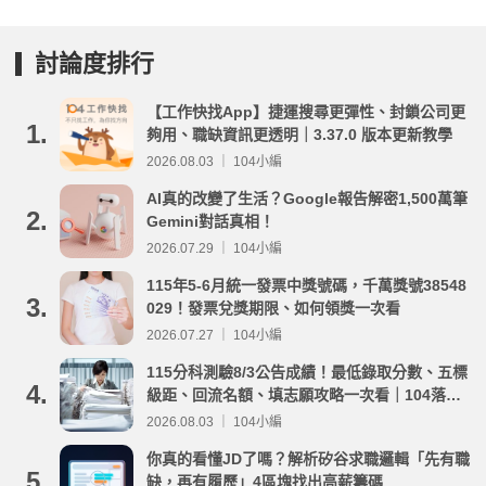
討論度排行
【工作快找App】捷運搜尋更彈性、封鎖公司更
1.
夠用、職缺資訊更透明｜3.37.0 版本更新教學
2026.08.03 ｜ 104小編
AI真的改變了生活？Google報告解密1,500萬筆
2.
Gemini對話真相！
2026.07.29 ｜ 104小編
115年5-6月統一發票中獎號碼，千萬獎號38548
3.
029！發票兌獎期限、如何領獎一次看
2026.07.27 ｜ 104小編
115分科測驗8/3公告成績！最低錄取分數、五標
4.
級距、回流名額、填志願攻略一次看｜104落點
分析
2026.08.03 ｜ 104小編
你真的看懂JD了嗎？解析矽谷求職邏輯「先有職
5.
缺，再有履歷」4區塊找出高薪籌碼