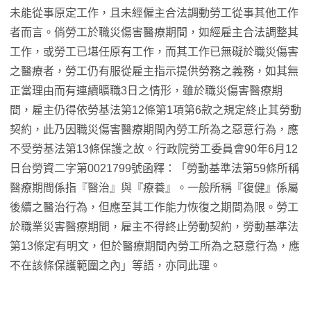
未能從事原定工作，且未經僱主合法調動勞工從事其他工作
者而言。倘勞工於職災傷害醫療期間，如經雇主合法調整其
工作，或勞工已堪任原有工作，而其工作已無礙於職災傷害
之醫療者，勞工仍有服從雇主指示提供勞務之義務，如其無
正當理由而有連續曠職3日之情形，雖於職災傷害醫療期
間，雇主仍得依勞基法第12條第1項第6款之規定終止其勞動
契約，此乃因職災傷害醫療期間內勞工所為之惡意行為，應
不受勞基法第13條保護之故。行政院勞工委員會90年6月12
日台勞資二字第0021799號函釋：「勞動基準法第59條所稱
醫療期間係指『醫治』與『療養』。一般所稱『復健』係屬
後續之醫治行為，但應至其工作能力恢復之期間為限。勞工
於職業災害醫療期間，雇主不得終止勞動契約，勞動基準法
第13條定有明文，但於醫療期間內勞工所為之惡意行為，應
不在該條保護範圍之內」等語，亦同此理。