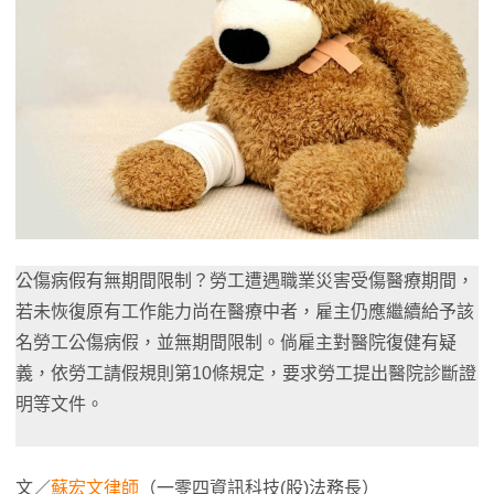
公傷病假有無期間限制？
勞工遭遇職業災害受傷醫療期間，
若未恢復原有工作能力尚在醫療中者，雇主仍應繼續給予該
名勞工公傷病假，並無期間限制。
倘雇主對醫院復健有疑
義，依勞工請假規則第10條規定，要求勞工提出醫院診斷證
明等文件。
文／
蘇宏文律師
（一零四資訊科技(股)法務長）