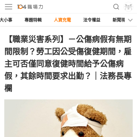
大小事
專題特輯
人資充電
法令權益
新聞現場
【職業災害系列】－公傷病假有無期
間限制？勞工因公受傷復健期間，雇
主可否僅同意復健時間給予公傷病
假，其餘時間要求出勤？｜法務長專
欄