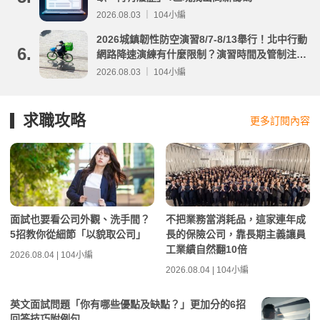
2026.08.03 ｜ 104小編
2026城鎮韌性防空演習8/7-8/13舉行！北中行動
6.
網路降速演練有什麼限制？演習時間及管制注意
事項整理
2026.08.03 ｜ 104小編
求職攻略
更多訂閱內容
面試也要看公司外觀、洗手間？
不把業務當消耗品，這家連年成
5招教你從細節「以貌取公司」
長的保險公司，靠長期主義讓員
工業績自然翻10倍
2026.08.04 | 104小編
2026.08.04 | 104小編
英文面試問題「你有哪些優點及缺點？」更加分的6招
回答技巧附例句