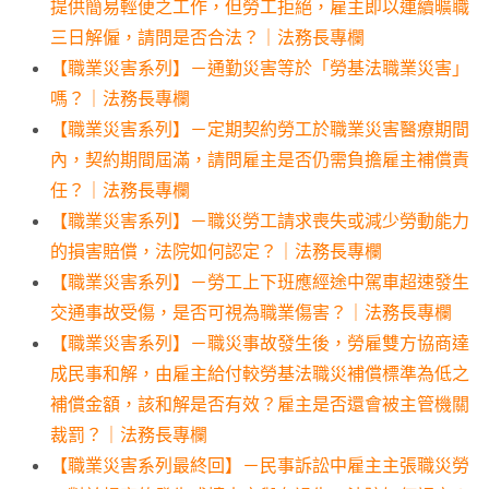
提供簡易輕便之工作，但勞工拒絕，雇主即以連續曠職
三日解僱，請問是否合法？｜法務長專欄
【職業災害系列】－通勤災害等於「勞基法職業災害」
嗎？｜法務長專欄
【職業災害系列】－定期契約勞工於職業災害醫療期間
內，契約期間屆滿，請問雇主是否仍需負擔雇主補償責
任？｜法務長專欄
【職業災害系列】－職災勞工請求喪失或減少勞動能力
的損害賠償，法院如何認定？｜法務長專欄
【職業災害系列】－勞工上下班應經途中駕車超速發生
交通事故受傷，是否可視為職業傷害？｜法務長專欄
【職業災害系列】－職災事故發生後，勞雇雙方協商達
成民事和解，由雇主給付較勞基法職災補償標準為低之
補償金額，該和解是否有效？雇主是否還會被主管機關
裁罰？｜法務長專欄
【職業災害系列最終回】－民事訴訟中雇主主張職災勞