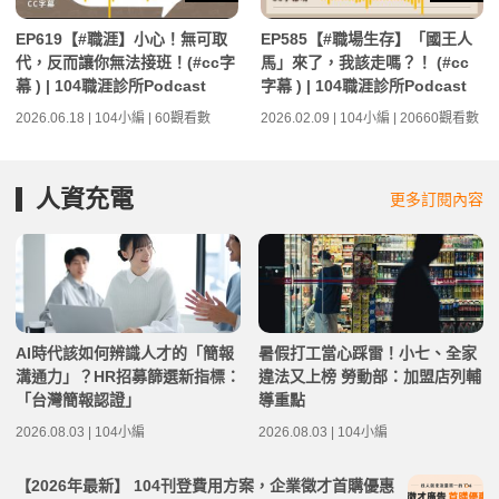
EP619【#職涯】小心！無可取
EP585【#職場生存】「國王人
代，反而讓你無法接班！(#cc字
馬」來了，我該走嗎？！ (#cc
幕 ) | 104職涯診所Podcast
字幕 ) | 104職涯診所Podcast
2026.06.18 | 104小編 | 60觀看數
2026.02.09 | 104小編 | 20660觀看數
人資充電
更多訂閱內容
AI時代該如何辨識人才的「簡報
暑假打工當心踩雷！小七、全家
溝通力」？HR招募篩選新指標：
違法又上榜 勞動部：加盟店列輔
「台灣簡報認證」
導重點
2026.08.03 | 104小編
2026.08.03 | 104小編
【2026年最新】 104刊登費用方案，企業徵才首購優惠