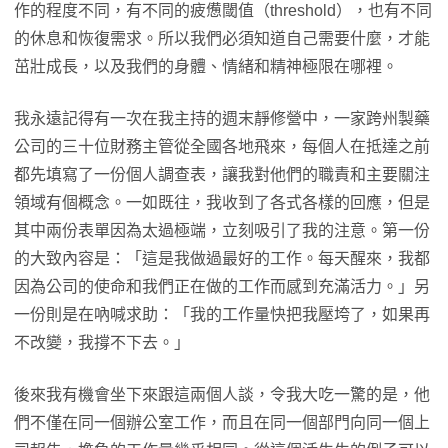
作的程度不同，有不同的疲憊閾值（threshold），也有不同
的休息和恢復需求。所以我們必須知道自己需要什麼，才能
茁壯成長，以及我們的身體、情緒和精神極限在哪裡。
我永遠記得有一次在我主持的週末靜修營中，一家跨州製藥
公司的三十位財務主管從全國各地飛來，每個人在抵達之前
都先填寫了一份個人調查表，讓我對他們的職責和主要關注
領域有個概念。一如既往，我收到了各式各樣的回應，但是
其中兩份表單因為太過極端，立刻吸引了我的注意。第一份
的大致內容是：「這是我做過最好的工作。每天醒來，我都
因為公司的使命和我們正在做的工作而感到充滿活力。」另
一份則是在吶喊求助：「我的工作量快把我壓垮了，如果再
不改變，我撐不下去。」
後來我有機會坐下來跟這兩個人談，令我大吃一驚的是，他
們不僅在同一個辦公室工作，而且在同一個部門向同一個上