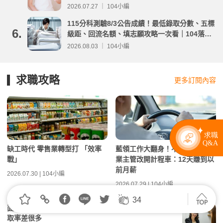
2026.07.27 ｜ 104小編
115分科測驗8/3公告成績！最低錄取分數、五標
6.
級距、回流名額、填志願攻略一次看｜104落點
分析
2026.08.03 ｜ 104小編
求職攻略
更多訂閱內容
缺工時代 零售業轉型打 「效率
藍領工作大翻身！不怕AI取代 企
戰」
業主管改開計程車：12天賺到以
前月薪
2026.07.30 | 104小編
2026.07.29 | 104小編
34
面試最重要的不是自我介紹！過來人曝5關鍵細節：錄
取率差很多