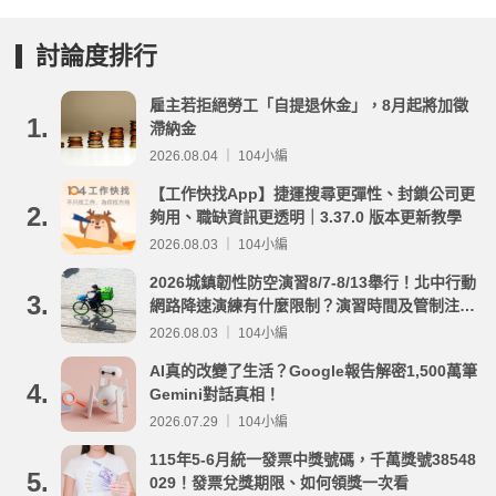
討論度排行
雇主若拒絕勞工「自提退休金」，8月起將加徵
1.
滯納金
2026.08.04 ｜ 104小編
【工作快找App】捷運搜尋更彈性、封鎖公司更
2.
夠用、職缺資訊更透明｜3.37.0 版本更新教學
2026.08.03 ｜ 104小編
2026城鎮韌性防空演習8/7-8/13舉行！北中行動
3.
網路降速演練有什麼限制？演習時間及管制注意
事項整理
2026.08.03 ｜ 104小編
AI真的改變了生活？Google報告解密1,500萬筆
4.
Gemini對話真相！
2026.07.29 ｜ 104小編
115年5-6月統一發票中獎號碼，千萬獎號38548
5.
029！發票兌獎期限、如何領獎一次看