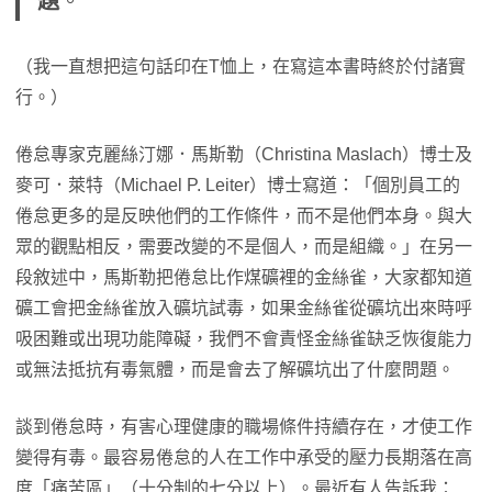
題
。
（我一直想把這句話印在T恤上，在寫這本書時終於付諸實
行。）
倦怠專家克麗絲汀娜．馬斯勒（Christina Maslach）博士及
麥可．萊特（Michael P. Leiter）博士寫道：「個別員工的
倦怠更多的是反映他們的工作條件，而不是他們本身。與大
眾的觀點相反，需要改變的不是個人，而是組織。」在另一
段敘述中，馬斯勒把倦怠比作煤礦裡的金絲雀，大家都知道
礦工會把金絲雀放入礦坑試毒，如果金絲雀從礦坑出來時呼
吸困難或出現功能障礙，我們不會責怪金絲雀缺乏恢復能力
或無法抵抗有毒氣體，而是會去了解礦坑出了什麼問題。
談到倦怠時，有害心理健康的職場條件持續存在，才使工作
變得有毒。最容易倦怠的人在工作中承受的壓力長期落在高
度「痛苦區」（十分制的七分以上）。最近有人告訴我：