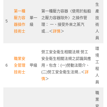
生
第一種
第一種壓力容器〈使用於船舶
產
壓力容
單一
之壓力容器除外〉之操作管
技
5
器操作
級
理： 一、接受外來之蒸汽
術
技術士
或…＜
詳情
＞
人
員
環
勞工安全衛生相關法規 勞工
境
職業安
安全衛生相關法規之認識與應
工
6
全管理
甲級
用，包含：(一)勞動法簡介、
程
技術士
(二)勞工安全衛生法規...＜
詳
人
情
＞
員
職
業
安