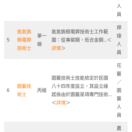
人
員
焊
氬氣鎢
氬氣鎢極電銲技術士工作範
單一
接
5
極電銲
圍：從事碳鋼、低合金鋼...＜
級
人
技術士
詳情
＞
員
花
藝
園藝技術士技能檢定於民國
／
園藝技
八十四年度設立，其設立緣
6
丙級
園
術士
起係由於園藝是項專門技術...
藝
＜
詳情
＞
人
員
農