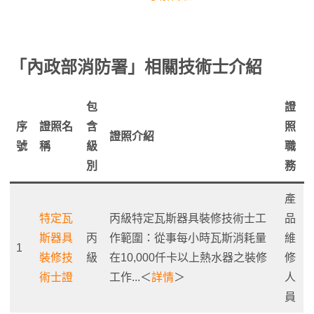
「內政部消防署
」相關技術士介紹
包
證
序
證照名
含
照
證照介紹
號
稱
級
職
別
務
產
特定瓦
丙級特定瓦斯器具裝修技術士工
品
斯器具
丙
作範圍：從事每小時瓦斯消耗量
維
1
裝修技
級
在10,000仟卡以上熱水器之裝修
修
術士證
工作...＜
詳情
＞
人
員