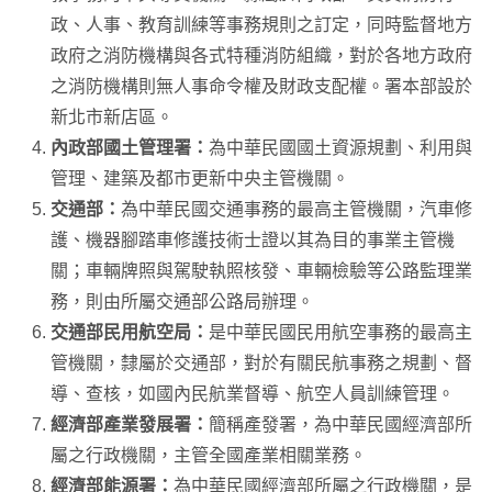
政、人事、教育訓練等事務規則之訂定，同時監督地方
政府之消防機構與各式特種消防組織，對於各地方政府
之消防機構則無人事命令權及財政支配權。署本部設於
新北市新店區。
內政部國土管理署：
為中華民國國土資源規劃、利用與
管理、建築及都市更新中央主管機關。
交通部：
為中華民國交通事務的最高主管機關，汽車修
護、機器腳踏車修護技術士證以其為目的事業主管機
關；車輛牌照與駕駛執照核發、車輛檢驗等公路監理業
務，則由所屬交通部公路局辦理。
交通部民用航空局：
是中華民國民用航空事務的最高主
管機關，隸屬於交通部，對於有關民航事務之規劃、督
導、查核，如國內民航業督導、航空人員訓練管理。
經濟部產業發展署：
簡稱產發署，為中華民國經濟部所
屬之行政機關，主管全國產業相關業務。
經濟部能源署：
為中華民國經濟部所屬之行政機關，是