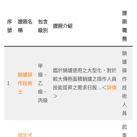
證
序
證照名
包含
照
證照介紹
號
稱
級別
職
務
鍋
爐
甲
鑑於鍋爐使用之大型化，對於
操
鍋爐操
級、
較大傳熱面積鍋爐之操作人員
作
1
作技術
乙
技能提昇之需求日殷…＜
詳情
技
士
級、
＞
術
丙級
人
員
起
固定式
重