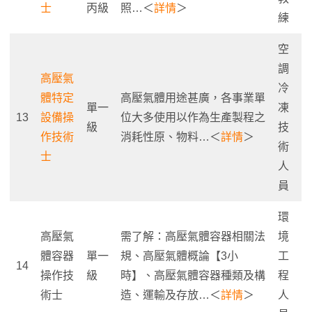
士
丙級
照…＜
詳情
＞
練
空
調
高壓氣
冷
體特定
高壓氣體用途甚廣，各事業單
單一
凍
13
設備操
位大多使用以作為生產製程之
級
技
作技術
消耗性原、物料…＜
詳情
＞
術
士
人
員
環
高壓氣
需了解：高壓氣體容器相關法
境
體容器
單一
規、高壓氣體概論【3小
工
14
操作技
級
時】、高壓氣體容器種類及構
程
術士
造、運輸及存放…＜
詳情
＞
人