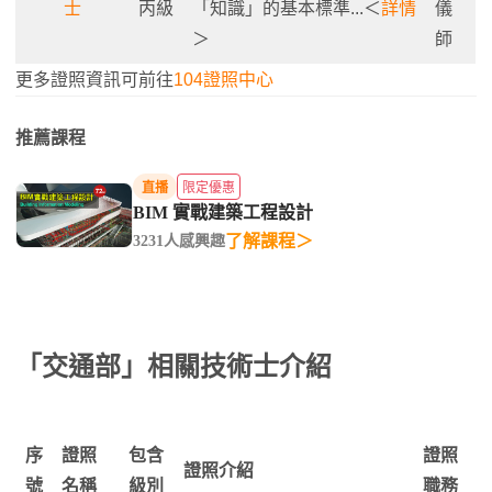
士
丙級
「知識」的基本標準...＜
詳情
儀
＞
師
更多證照資訊可前往
104證照中心
推薦課程
直播
限定優惠
BIM 實戰建築工程設計
了解課程＞
3231人感興趣
「
交通部
」相關技術士介紹
序
證照
包含
證照
證照介紹
號
名稱
級別
職務