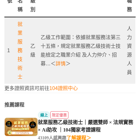
號
名
級
職
稱
別
務
就
人
業
乙級工作範圍：依據就業服務法第三
力
服
乙
十五條，規定就業服務乙級技術士技
資
1
務
級
能檢定之職業介紹 及人力仲介、招
源
技
募…＜
詳情
＞
人
術
員
士
更多證照資訊可前往
104證照中心
推薦課程
線上
限定優惠
就業服務乙級技術士｜嚴選雙師 × 法規實務
× Ai助攻 ｜104獨家考證課程
了解課程＞
43109人感興趣