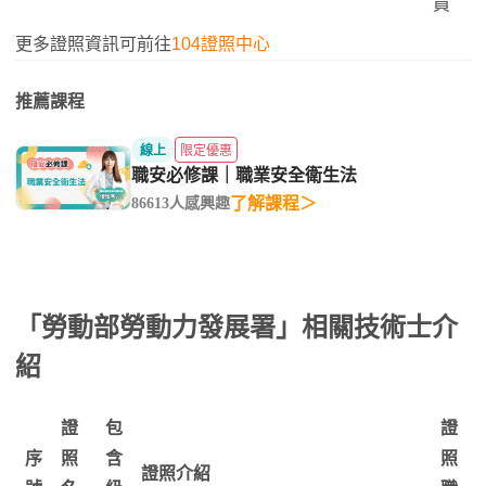
員
更多證照資訊可前往
104證照中心
推薦課程
線上
限定優惠
職安必修課｜職業安全衛生法
了解課程＞
86613人感興趣
「勞動部勞動力發展署」相關技術士介
紹
證
包
證
序
照
含
照
證照介紹