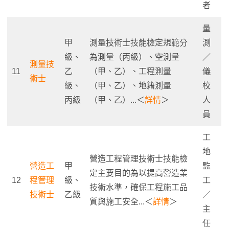
者
量
甲
測量技術士技能檢定規範分
測
級、
為測量（丙級）、空測量
／
測量技
11
乙
（甲、乙）、工程測量
儀
術士
級、
（甲、乙）、地籍測量
校
丙級
（甲、乙）...＜
詳情
＞
人
員
工
地
營造工程管理技術士技能檢
營造工
甲
監
定主要目的為以提高營造業
12
程管理
級、
工
技術水準，確保工程施工品
技術士
乙級
／
質與施工安全...＜
詳情
＞
主
任