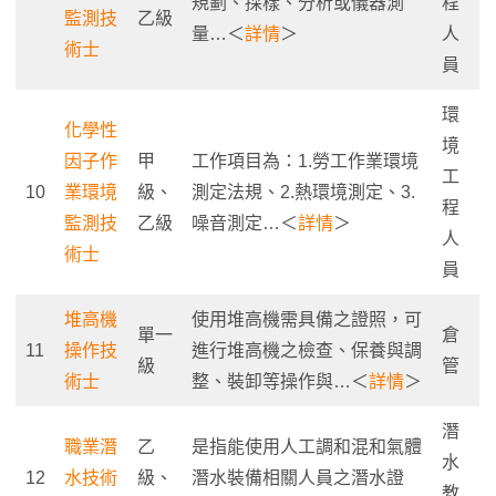
規劃、採樣、分析或儀器測
程
監測技
乙級
量…＜
詳情
＞
人
術士
員
環
化學性
境
因子作
甲
工作項目為：1.勞工作業環境
工
10
業環境
級、
測定法規、2.熱環境測定、3.
程
監測技
乙級
噪音測定…＜
詳情
＞
人
術士
員
堆高機
使用堆高機需具備之證照，可
單一
倉
11
操作技
進行堆高機之檢查、保養與調
級
管
術士
整、裝卸等操作與…＜
詳情
＞
潛
職業潛
乙
是指能使用人工調和混和氣體
水
12
水技術
級、
潛水裝備相關人員之潛水證
教