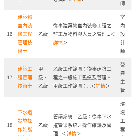
師
建築物
室
室內裝
從事建築物室內裝修工程之
內
16
修工程
乙級
監工及物料與人員之管理...＜
設
管理技
詳情
＞
計
術士
師
營
建築工
甲
乙級工作範圍：從事建築工
建
17
程管理
級、
程之一般施工監造及管理。
主
技術士
乙級
甲級工作範圍：...＜
詳情
＞
管
環
下水道
境
管渠系統：乙級：從事下水
設施操
工
18
乙級
道管渠系統之操作維護及管
作維護
程
理...＜
詳情
＞