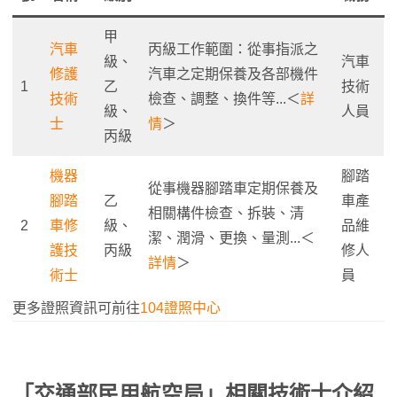
甲
汽車
丙級工作範圍：從事指派之
級、
汽車
修護
汽車之定期保養及各部機件
1
乙
技術
技術
檢查、調整、換件等...＜
詳
級、
人員
士
情
＞
丙級
機器
腳踏
從事機器腳踏車定期保養及
腳踏
乙
車產
相關構件檢查、拆裝、清
2
車修
級、
品維
潔、潤滑、更換、量測...＜
護技
丙級
修人
詳情
＞
術士
員
更多證照資訊可前往
104證照中心
「
交通部民用航空局
」相關技術士介紹