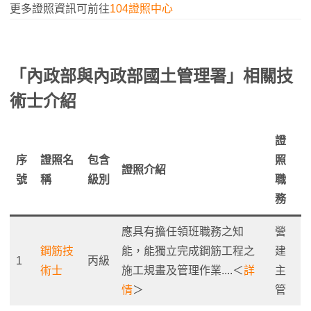
更多證照資訊可前往
104證照中心
「內政部與
內政部
國土管理署
」相關技
術士介紹
證
序
證照名
包含
照
證照介紹
號
稱
級別
職
務
應具有擔任領班職務之知
營
鋼筋技
能，能獨立完成鋼筋工程之
建
1
丙級
術士
施工規畫及管理作業....＜
詳
主
情
＞
管