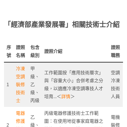
「
經濟部產業發展署
」
相關技術士介紹
序
證照
包含
證照
證照介紹
號
名稱
級別
職務
冷凍
甲
工作範圍按「應用技術層次」
空調
空調
級、
與「容量大小」合併考慮之分
冷凍
1
裝修
乙
級，以適應冷凍空調專技人才
技術
技術
級、
培育...＜
詳情
＞
人員
士
丙級
電器
丙級電器修護技術士工作範
乙
電機
修護
圍：在使用地從事家庭電器之
2
級、
裝修