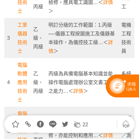
技術
檢修，應具電工識圖…＜
詳情
丙級
工
士
＞
工業
明訂分級的工作範圍：1.丙級
電機
乙
儀器
──儀器工程按圖施工及儀器基
工程
3
級、
技術
本操作，為儀控技工級…＜
詳
技術
丙級
士
情
＞
員
電腦
軟體
乙
丙級為具備電腦基本知識並能
系統
4
應用
級、
操作電腦處理辦公室文書工作
工程
技術
丙級
之能力…＜
詳情
＞
師
士
電腦
乙級為具備能作微電腦及週邊
電腦
硬體
乙
22
設備之故障測試、判斷和維
組裝
5
裝修
級、
修，亦能控制和應用…＜
詳情
／測