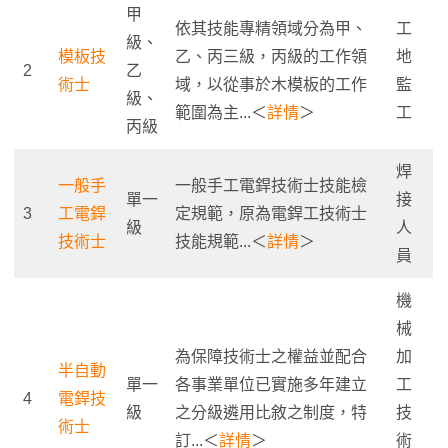
甲
依其技能專精領域分為甲、
工
級、
模板技
乙、丙三級，丙級的工作領
地
2
乙
術士
域，以從事於木模板的工作
監
級、
範圍為主...＜
詳情
＞
工
丙級
焊
一般手
一般手工電銲技術士技能檢
單一
接
3
工電銲
定規範，原為電銲工技術士
級
人
技術士
技能規範...＜
詳情
＞
員
機
械
為保障技術士之權益並配合
加
半自動
單一
各事業單位已實施多年建立
工
4
電銲技
級
之分級遴用比敘之制度，特
技
術士
訂...＜
詳情
＞
術