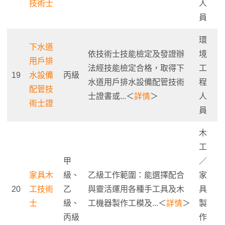
技術士
人
員
環
下水道
依技術士技能檢定及發證辦
境
用戶排
法經技能檢定合格，取得下
工
19
水設備
丙級
水道用戶排水設備配管技術
程
配管技
士證書或...＜
詳情
＞
人
術士證
員
木
工
甲
／
家具木
級、
乙級工作範圍：能選擇配合
家
20
工技術
乙
與靈活運用各種手工具及木
具
士
級、
工機器製作工模及...＜
詳情
＞
製
丙級
作