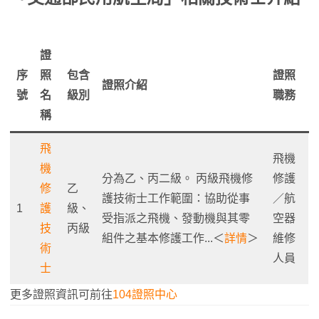
證
序
照
包含
證照
證照介紹
號
名
級別
職務
稱
飛
飛機
機
分為乙、丙二級。 丙級飛機修
修護
修
乙
護技術士工作範圍：協助從事
／航
1
護
級、
受指派之飛機、發動機與其零
空器
技
丙級
組件之基本修護工作...＜
詳情
＞
維修
術
人員
士
更多證照資訊可前往
104證照中心