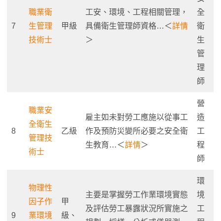
職業衛
工安、環境、工程相關管理，
全
7
生管理
甲級
具備衛生管理師資格…＜
詳情
衛
技術士
＞
生
管
理
師
營
職業安
雇主如未對勞工應施以從事工
造
全衛生
8
乙級
作及預防災變所必要之安全衛
工
管理技
生教育…＜
詳情
＞
程
術士
師
環
物理性
主要是掌握勞工作業環境實態
境
因子作
甲
及評估勞工暴露狀況所實施之
工
9
業環境
級、