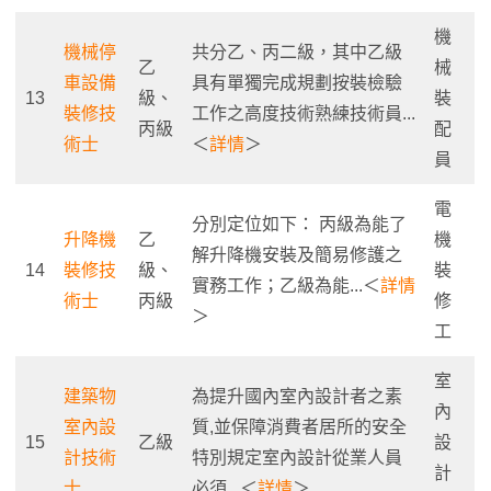
機
機械停
共分乙、丙二級，其中乙級
乙
械
車設備
具有單獨完成規劃按裝檢驗
13
級、
裝
裝修技
工作之高度技術熟練技術員...
丙級
配
術士
＜
詳情
＞
員
電
分別定位如下： 丙級為能了
升降機
乙
機
解升降機安裝及簡易修護之
14
裝修技
級、
裝
實務工作；乙級為能...＜
詳情
術士
丙級
修
＞
工
室
建築物
為提升國內室內設計者之素
內
室內設
質,並保障消費者居所的安全
15
乙級
設
計技術
特別規定室內設計從業人員
計
士
必須...＜
詳情
＞