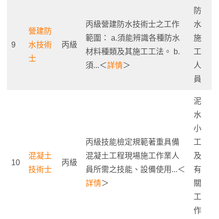
防
丙級營建防水技術士之工作
水
營建防
範圍： a.須能辨識各種防水
施
9
水技術
丙級
材料種類及其施工工法。 b.
工
士
須...＜
詳情
＞
人
員
泥
水
小
丙級技能檢定規範著重具備
工
混凝土
混凝土工程現場施工作業人
及
10
丙級
技術士
員所需之技能、設備使用...＜
有
詳情
＞
關
工
作