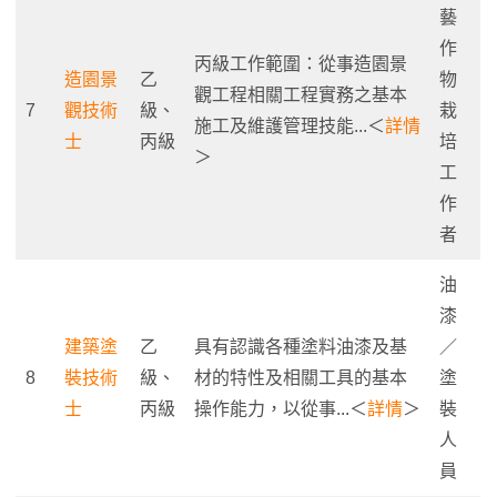
藝
作
丙級工作範圍：從事造園景
造園景
乙
物
觀工程相關工程實務之基本
7
觀技術
級、
栽
施工及維護管理技能...＜
詳情
士
丙級
培
＞
工
作
者
油
漆
建築塗
乙
具有認識各種塗料油漆及基
／
8
裝技術
級、
材的特性及相關工具的基本
塗
士
丙級
操作能力，以從事...＜
詳情
＞
裝
人
員