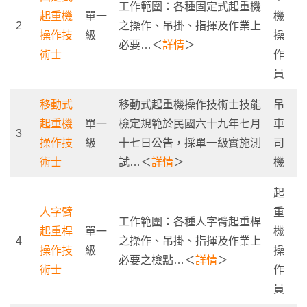
工作範圍：各種固定式起重機
起重機
單一
機
2
之操作、吊掛、指揮及作業上
操作技
級
操
必要…＜
詳情
＞
術士
作
員
移動式
移動式起重機操作技術士技能
吊
起重機
單一
檢定規範於民國六十九年七月
車
3
操作技
級
十七日公告，採單一級實施測
司
術士
試…＜
詳情
＞
機
起
人字臂
重
工作範圍：各種人字臂起重桿
起重桿
單一
機
4
之操作、吊掛、指揮及作業上
操作技
級
操
必要之檢點…＜
詳情
＞
術士
作
員