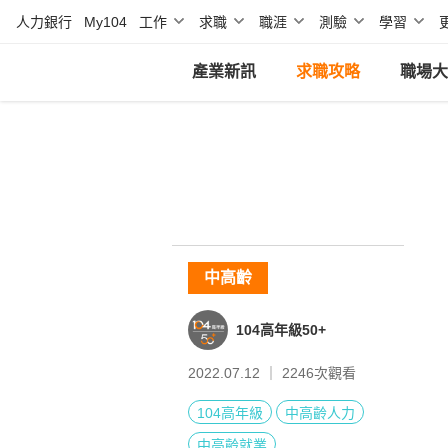
人力銀行
My104
工作
求職
職涯
測驗
學習
產業新訊
求職攻略
職場大
中高齡
104高年級50+
2022.07.12 ｜
2246
次觀看
104高年級
中高齡人力
中高齡就業