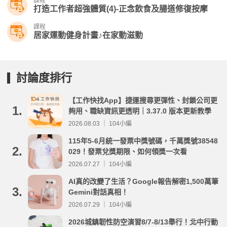
課程
打造工作者超強體質(4)-正念飲食及腸道修復按摩
課程
居家運動健身計畫♪在家動滋動
討論度排行
【工作快找App】捷運搜尋更彈性、封鎖公司更
1.
夠用、職缺資訊更透明｜3.37.0 版本更新教學
2026.08.03 ｜ 104小編
115年5-6月統一發票中獎號碼，千萬獎號38548
2.
029！發票兌獎期限、如何領獎一次看
2026.07.27 ｜ 104小編
AI真的改變了生活？Google報告解密1,500萬筆
3.
Gemini對話真相！
2026.07.29 ｜ 104小編
2026城鎮韌性防空演習8/7-8/13舉行！北中行動