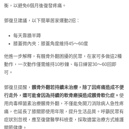
衡，以避免6個月後復發疼痛。
鄧復旦建議，以下簡單居家運動2招：
每天靠牆半蹲
膝蓋微內夾：膝蓋角度維持45～60度
他進一步解釋，有髖骨外翻困擾的民眾，在家可多做這2種
動作，一次動作僅需維持10秒鐘、每日練習30～60回即
可。
鄧復旦提醒，
髕骨外翻若持續未治療，除了因疼痛造成不便
行走外，還可能會因為持續的軟骨磨損造成髕骨軟化症。
使
用肉毒桿菌素治療髕骨外翻，不僅能免開刀消除病人急性疼
痛，也延長了膝關節使用年限，提升生活品質。呼籲民眾有
症狀別忽視，應至復健醫學科檢查，採取適當治療方式維護
關節健康。