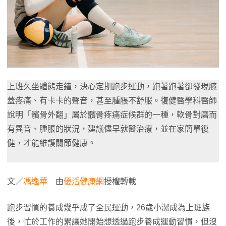
上班久坐體態走鐘，決心定期跑步運動，跑著跑著卻發現膝
蓋疼痛、有卡卡的聲音，甚至腫脹不舒服。復健醫學科醫師
說明「髕骨外翻」屬於髕骨疼痛症候群的一種，軟骨對磨而
有異音、腫脹的狀況，建議儘早就醫治療，並在家簡單復
健，才能維護關節健康。
文／
馮逸華
由
優活健康網
授權轉載
跑步習慣的養成幾乎成了全民運動，26歲小潔成為上班族
後，忙於工作的累讓她開始想透過跑步養成運動習慣，但沒