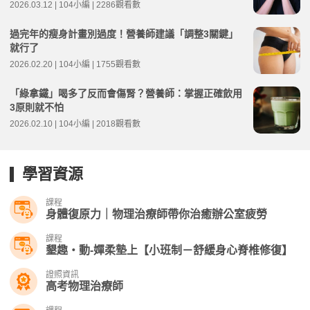
2026.03.12 | 104小編 | 2286觀看數
過完年的瘦身計畫別過度！營養師建議「調整3關鍵」
就行了
2026.02.20 | 104小編 | 1755觀看數
「綠拿鐵」喝多了反而會傷腎？營養師：掌握正確飲用
3原則就不怕
2026.02.10 | 104小編 | 2018觀看數
學習資源
課程
身體復原力｜物理治療師帶你治癒辦公室疲勞
課程
墾趣‧動-嬋柔墊上【小班制－舒緩身心脊椎修復】
證照資訊
高考物理治療師