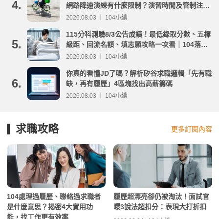
4.
網路降速演練有什麼限制？演習時間及管制注意
事項整理
2026.08.03 ｜ 104小編
115分科測驗8/3公告成績！最低錄取分數、五標
5.
級距、回流名額、填志願攻略一次看｜104落點
分析
2026.08.03 ｜ 104小編
你真的看懂JD了嗎？解析矽谷求職邏輯「先有職
6.
缺，再有履歷」4區塊找出高薪籌碼
2026.08.03 ｜ 104小編
求職攻略
更多訂閱內容
104處理過履歷、聯絡過求職者
履歷超漂亮卻仍被淘汰！面試官
是什麼意思？揭密4大實用功
曝3說法超扣分：表現大打折扣
能，找工作更有效率