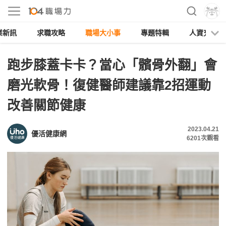
業新訊
求職攻略
職場大小事
專題特輯
人資充電
跑步膝蓋卡卡？當心「髕骨外翻」會
磨光軟骨！復健醫師建議靠2招運動
改善關節健康
2023.04.21
優活健康網
6201
次觀看