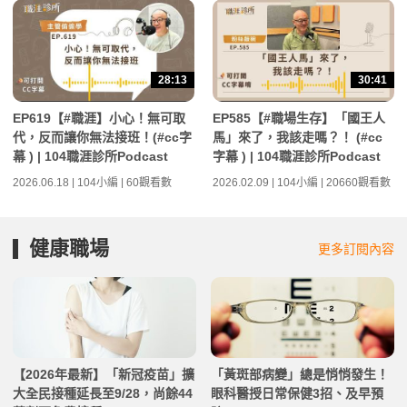
28:13
30:41
EP619【#職涯】小心！無可取
EP585【#職場生存】「國王人
代，反而讓你無法接班！(#cc字
馬」來了，我該走嗎？！ (#cc
幕 ) | 104職涯診所Podcast
字幕 ) | 104職涯診所Podcast
2026.06.18 | 104小編 | 60觀看數
2026.02.09 | 104小編 | 20660觀看數
健康職場
更多訂閱內容
【2026年最新】「新冠疫苗」擴
「黃斑部病變」總是悄悄發生！
大全民接種延長至9/28，尚餘44
眼科醫授日常保健3招、及早預