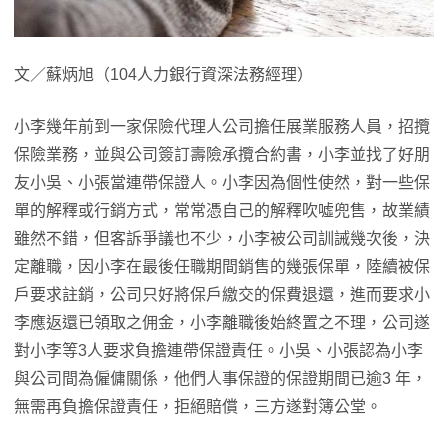
文／蘇炳旭（104人力銀行資深法務經理）
小李幾年前到一家保險代理人公司擔任展業服務人員，招攬
保險業務，並與公司簽訂壽險承攬合約書，小李並找了好朋
友小吳、小張當連帶保證人。小李因為個性使然，對一些保
單的解釋或行銷方式，常常憑自己的解釋吹噓兜售，故業績
雖然不錯，但客訴爭議也不少，小李被公司訓誡幾次後，決
定離職，因小李在最後任職期間銷售的幾張保單，陸續被保
戶要求註銷，公司只好將保戶繳交的保費退還，進而要求小
李應返還已領取之佣金，小李離職後始終置之不理，公司遂
對小李等3人要求負擔連帶保證責任。小吳、小張認為小李
與公司間為僱傭關係，他們人事保證的保證期間已逾3 年，
無需再負擔保證責任，拒絕賠償，三方遂對簿公堂。