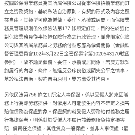
按關於保險業務員為其所屬保險公司從事保險招攬業務而訂
立之勞務契約，基於私法自治原則，有契約形式及內容之選
擇自由，其類型可能為僱傭、委任、承攬或居間，而保險業
務員管理規則係依保險法第177 條規定訂定，目的在於強化
對保險業務員從事招攬保險行為之行政管理，並非限定保險
公司與其所屬業務員之勞務給付型態應為僱傭關係（金融監
督管理委員會102年3月22日金管保壽字第1020543170號函
參照），故不論是僱傭、委任、承攬或居間係，若雙方就契
約履行的內容、條件，無違反公序良俗或顯失公平之情事，
基於私法自治、契約自由原則，雙方應受其拘束。
另依民法第756 條之1 所定人事保證，係以受僱人將來因職
務上行為即勞務提供，對僱用人可能發生內容不確定之損害
賠償債務為保證對象。保證契約就受僱人勞務給付義務之履
行為擔保者，則係對於受僱人不履行該義務所負特定損害
賠 償責任之保證，其性質為一般保證，並非人事保證（最