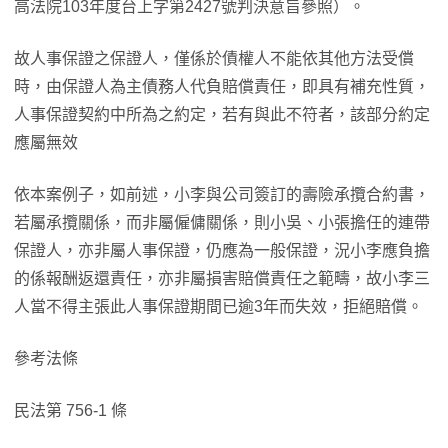
高法院103年度台上字第2427號判決意旨參照）。
故人事保證之保證人，僅係於債權人不能依其他方法受償
時，由保證人為主債務人代負賠償責任，即具有補充性質，
人事保證契約中所為之約定，若有與此不符者，該部分約定
應屬無效
依本案例子，如前述，小李與公司簽訂的壽險承攬合約書，
若屬承攬關係，而非屬僱傭關係，則小吳、小張擔任的連帶
保證人，亦非屬人事保證，仍應為一般保證，況小李應負擔
的係報酬返還責任，亦非屬損害賠償責任之範疇，故小李三
人當不得主張此人事保證期間已逾3年而失效，拒絕賠償。
參考法條
民法第 756-1 條