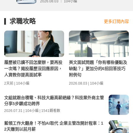
分析
2026.08.03 ｜ 104小編
求職攻略
更多訂閱內容
履歷被已讀不回怎麼辦，要再投
英文面試問題「你有哪些優點及
一次嗎？揭投履歷沒回應原因，
缺點？」更加分的6招回答技巧
人資教你提高面試率
附例句
2天前 | 104小編
2026.08.03 | 104小編
文組就跟台積電、科技大廠高薪絕緣？科技業外商主管
分享5步驟成功跨界
2026.07.31 | 104小編 | 1541觀看數
藍領工作大翻身！不怕AI取代 企業主管改開計程車：1
2天賺到以前月薪