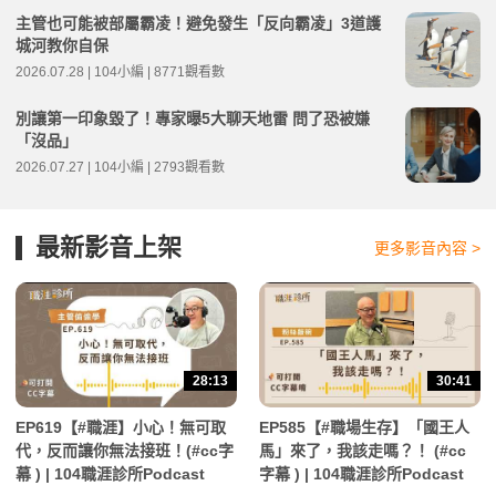
主管也可能被部屬霸凌！避免發生「反向霸凌」3道護
城河教你自保
2026.07.28 | 104小編 | 8771觀看數
別讓第一印象毀了！專家曝5大聊天地雷 問了恐被嫌
「沒品」
2026.07.27 | 104小編 | 2793觀看數
最新影音上架
更多影音內容 >
28:13
30:41
EP619【#職涯】小心！無可取
EP585【#職場生存】「國王人
代，反而讓你無法接班！(#cc字
馬」來了，我該走嗎？！ (#cc
幕 ) | 104職涯診所Podcast
字幕 ) | 104職涯診所Podcast