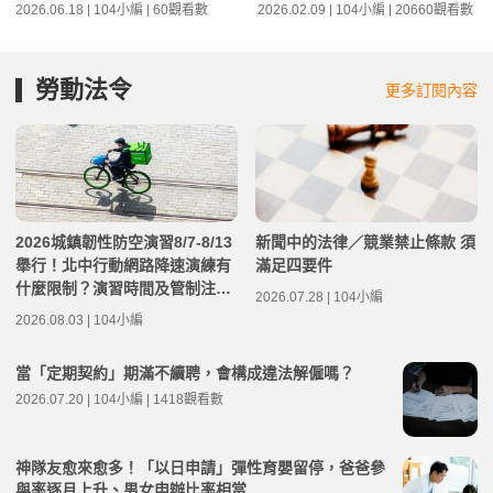
2026.06.18 | 104小編 | 60觀看數
2026.02.09 | 104小編 | 20660觀看數
勞動法令
更多訂閱內容
2026城鎮韌性防空演習8/7-8/13
新聞中的法律／競業禁止條款 須
舉行！北中行動網路降速演練有
滿足四要件
什麼限制？演習時間及管制注意
2026.07.28 | 104小編
事項整理
2026.08.03 | 104小編
當「定期契約」期滿不續聘，會構成違法解僱嗎？
2026.07.20 | 104小編 | 1418觀看數
神隊友愈來愈多！「以日申請」彈性育嬰留停，爸爸參
與率逐月上升、男女申辦比率相當