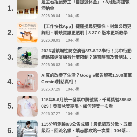
雇主若拒絕勞工「自提退休金」，8月起將加徵
1.
滯納金
2026.08.04 ｜ 104小編
【工作快找App】捷運搜尋更彈性、封鎖公司更
2.
夠用、職缺資訊更透明｜3.37.0 版本更新教學
2026.08.03 ｜ 104小編
2026城鎮韌性防空演習8/7-8/13舉行！北中行動
3.
網路降速演練有什麼限制？演習時間及管制注意
事項整理
2026.08.03 ｜ 104小編
AI真的改變了生活？Google報告解密1,500萬筆
4.
Gemini對話真相！
2026.07.29 ｜ 104小編
115年5-6月統一發票中獎號碼，千萬獎號38548
5.
029！發票兌獎期限、如何領獎一次看
2026.07.27 ｜ 104小編
115分科測驗8/3公告成績！最低錄取分數、五標
6.
級距、回流名額、填志願攻略一次看｜104落點